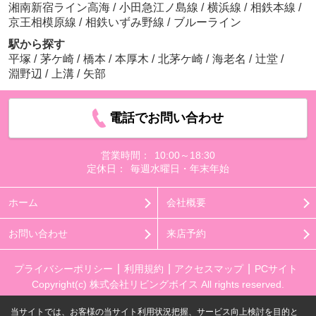
湘南新宿ライン高海
/
小田急江ノ島線
/
横浜線
/
相鉄本線
/
京王相模原線
/
相鉄いずみ野線
/
ブルーライン
駅から探す
平塚
/
茅ケ崎
/
橋本
/
本厚木
/
北茅ケ崎
/
海老名
/
辻堂
/
淵野辺
/
上溝
/
矢部
電話でお問い合わせ
営業時間：
10:00～18:30
定休日：
毎週水曜日・年末年始
ホーム
会社概要
お問い合わせ
来店予約
プライバシーポリシー
利用規約
アクセスマップ
PCサイト
Copyright(c) 株式会社リビングボイス All rights reserved.
当サイトでは、お客様の当サイト利用状況把握、サービス向上検討を目的と