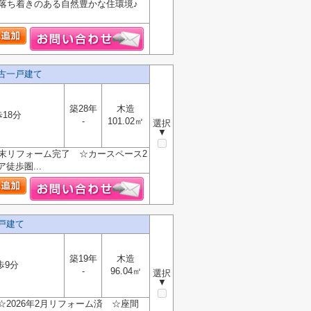
落ち着きのある自然豊かな住環境♪
古一戸建て
築28年
木造
18分
-
101.02㎡
選択
▼
末リフォーム完了 ☆カースペース2
歩圏...
戸建て
築19年
木造
歩9分
-
96.04㎡
選択
▼
2026年2月リフォーム済 ☆座間