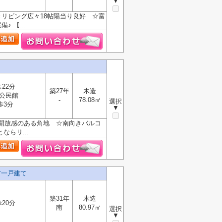
▼
リビング広々18帖陽当り良好 ☆富
 【...
22分
築27年
木造
公民館
-
78.08㎡
選択
歩3分
▼
開放感のある角地 ☆南向きバルコ
ならリ...
古一戸建て
築31年
木造
20分
南
80.97㎡
選択
▼