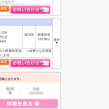
ならリ...
13分
築31年
軽量鉄骨
屋弘法
-
119.98㎡
選択
歩4分
▼
スの軽量鉄骨造♪ ☆緑豊かな住環境
お任...