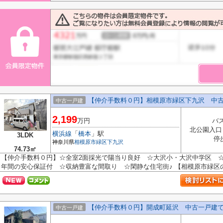
【仲介手数料０円】相模原市緑区下九沢 中
中古一戸建
2,199
万円
バス
北公園入口
横浜線
「
橋本
」駅
3LDK
停
神奈川県
相模原市緑区
下九沢
74.73㎡
【仲介手数料０円】☆全室2面採光で陽当り良好 ☆大沢小・大沢中学区 ☆2
年間の安心保証付 ☆収納豊富な間取り ☆閑静な住宅街♪ 【相模原市緑区の中
【仲介手数料０円】開成町延沢 中古一戸建
中古一戸建