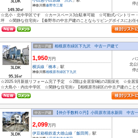
小田急小田原線
「
渋沢
」駅
3LDK
停
神奈川県
秦野市
三屋
149.30㎡
☆北小・北中学区です ☆カースペース3台駐車可能 ☆可動式パントリー・SI
坪 ☆閑静な住宅街♪ 【秦野市の中古戸建のことならリビングボイスにお任せく
相模原市緑区下九沢 中古一戸建て
中古一戸建
1,950
万円
バ
北公
横浜線
「
橋本
」駅
3LDK
停
神奈川県
相模原市緑区
下九沢
95.16㎡
☆2025.9月新規リフォーム完了予定 ☆2階は全居室6帖の2面採光 ☆
☆大島小・内出中学区 ☆閑静な住宅街♪ 【相模原市緑区の中古戸建のことなら
【仲介手数料０円】小田原市清水新田 中古
中古一戸建
2,099
万円
徒
伊豆箱根鉄道大雄山線
「
飯田岡
」駅
3LDK