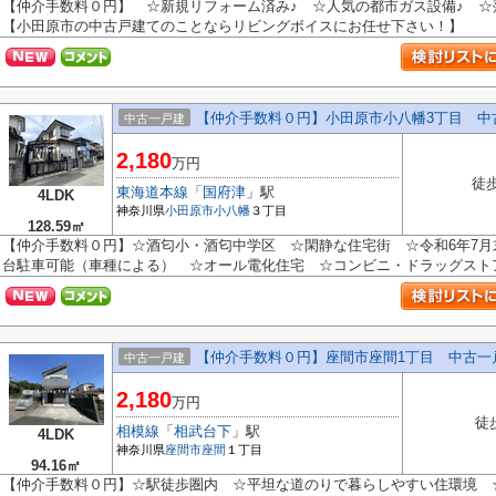
【仲介手数料０円】 ☆新規リフォーム済み♪ ☆人気の都市ガス設備♪ ☆
【小田原市の中古戸建てのことならリビングボイスにお任せ下さい！】
【仲介手数料０円】小田原市小八幡3丁目 中
中古一戸建
2,180
万円
徒歩
東海道本線
「
国府津
」駅
4LDK
神奈川県
小田原市
小八幡
３丁目
128.59㎡
【仲介手数料０円】☆酒匂小・酒匂中学区 ☆閑静な住宅街 ☆令和6年7月
台駐車可能（車種による） ☆オール電化住宅 ☆コンビニ・ドラッグストア徒
【仲介手数料０円】座間市座間1丁目 中古一
中古一戸建
2,180
万円
徒
相模線
「
相武台下
」駅
4LDK
神奈川県
座間市
座間
１丁目
94.16㎡
【仲介手数料０円】☆駅徒歩圏内 ☆平坦な道のりで暮らしやすい住環境 ☆