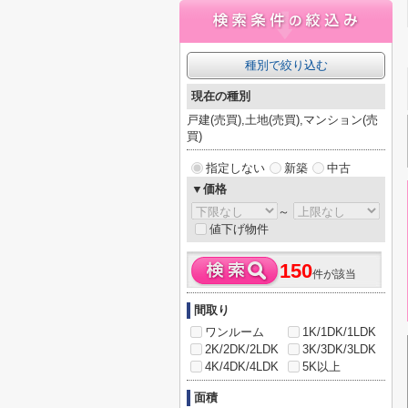
種別で絞り込む
現在の種別
戸建(売買),土地(売買),マンション(売
買)
指定しない
新築
中古
▼価格
～
値下げ物件
150
件が該当
間取り
ワンルーム
1K/1DK/1LDK
2K/2DK/2LDK
3K/3DK/3LDK
4K/4DK/4LDK
5K以上
面積