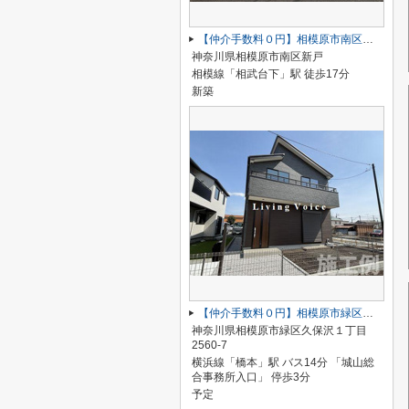
【仲介手数料０円】相模原市南区新戸 新築一戸建て 全3棟
神奈川県相模原市南区新戸
相模線「相武台下」駅 徒歩17分
新築
【仲介手数料０円】相模原市緑区久保沢1丁目 新築一戸建て 4号棟
神奈川県相模原市緑区久保沢１丁目
2560-7
横浜線「橋本」駅 バス14分 「城山総
合事務所入口」 停歩3分
予定