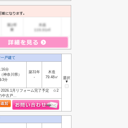
古一戸建て
16分
築31年
木造
（神奈川県）
-
79.48㎡
選択
歩3分
▼
026.1月リフォーム完了予定 ☆2
古戸...
て