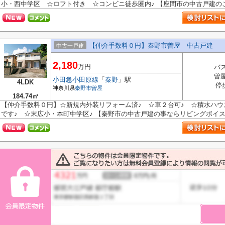
小・西中学区 ☆ロフト付き ☆コンビニ徒歩圏内♪ 【座間市の中古戸建のこと
【仲介手数料０円】秦野市曽屋 中古戸建
中古一戸建
2,180
万円
バス
曽
小田急小田原線
「
秦野
」駅
4LDK
停
神奈川県
秦野市
曽屋
184.74㎡
【仲介手数料０円】☆新規内外装リフォーム済♪ ☆車２台可♪ ☆積水ハウ
です♪ ☆末広小・本町中学区♪ 【秦野市の中古戸建の事ならリビングボイスに