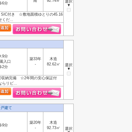
南
92.74㎡
選択
歩6分
▼
C付き ☆敷地面積ゆとりの45.16
だ...
ス9分
築33年
木造
園入口
-
82.62㎡
選択
歩2分
▼
全居室収納完備 ☆2年間の安心保証付
リビ...
一戸建て
築20年
木造
歩9分
-
92.73㎡
選択