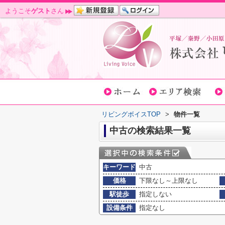
ようこそ
ゲスト
さん
リビングボイスTOP
>
物件一覧
中古の検索結果一覧
キーワード
中古
価格
下限なし～上限なし
駅徒歩
指定しない
設備条件
指定なし