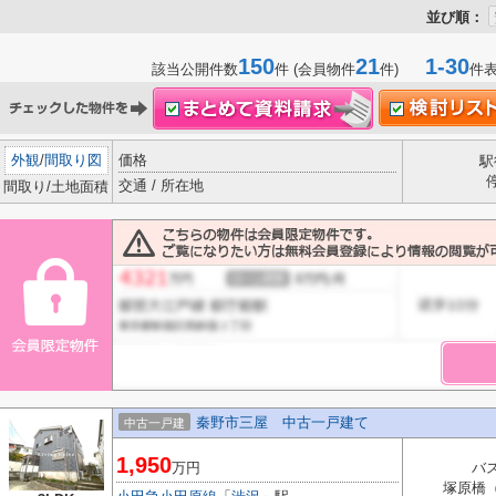
並び順：
150
21
1-30
該当公開件数
件 (会員物件
件)
件
外観
/
間取り図
価格
駅
交通 / 所在地
間取り/土地面積
秦野市三屋 中古一戸建て
中古一戸建
1,950
万円
バス
塚原橋