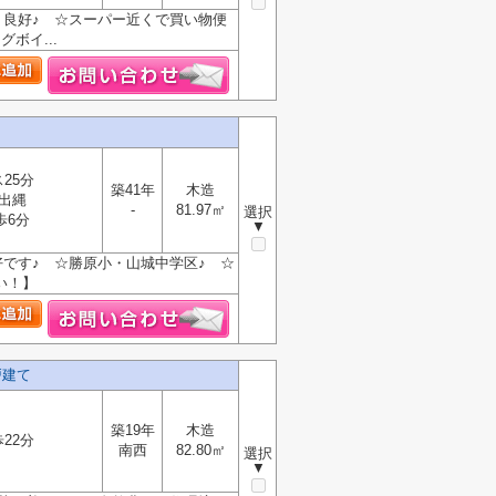
り良好♪ ☆スーパー近くで買い物便
ボイ...
25分
築41年
木造
出縄
-
81.97㎡
選択
歩6分
▼
です♪ ☆勝原小・山城中学区♪ ☆
い！】
戸建て
築19年
木造
22分
南西
82.80㎡
選択
▼