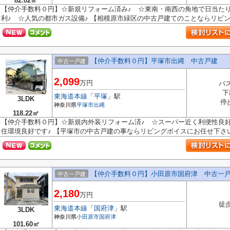
82.02㎡
【仲介手数料０円】☆新規リフォーム済み♪ ☆東南・南西の角地で日当た
利♪ ☆人気の都市ガス設備♪ 【相模原市緑区の中古戸建てのことならリビング
【仲介手数料０円】平塚市出縄 中古戸建
中古一戸建
2,099
万円
バス
下
東海道本線
「
平塚
」駅
3LDK
停
神奈川県
平塚市
出縄
118.22㎡
【仲介手数料０円】☆新規内外装リフォーム済♪ ☆スーパー近く利便性良好
住環境良好です♪ 【平塚市の中古戸建の事ならリビングボイスにお任せ下さ
【仲介手数料０円】小田原市国府津 中古一
中古一戸建
2,180
万円
徒歩
東海道本線
「
国府津
」駅
3LDK
神奈川県
小田原市
国府津
101.60㎡