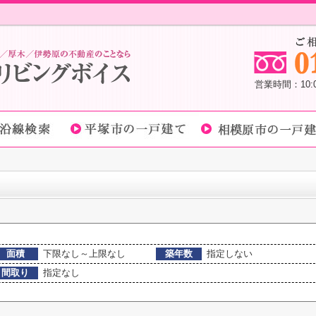
営業時間：10
面積
下限なし～上限なし
築年数
指定しない
間取り
指定なし