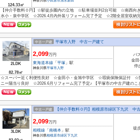
神奈川県
小田原市
清水新田
124.33㎡
【仲介手数料０円】☆駅徒歩圏内の立地 ☆駐車場並列2台可能 ☆南西向き
水小・泉中学区 ☆2026.4月内外装リフォーム完了予定 ☆2階全居室収納完備♪
平塚市入野 中古一戸建て
中古一戸建
2,099
万円
バス
金田
東海道本線
「
平塚
」駅
2LDK
停
神奈川県
平塚市
入野
82.78㎡
☆スーパー近く利便性良好 ☆金田小・金旭中学区 ☆瑕疵保険保証付 ☆
ニー陽当り良好 ☆2026.6月リフォーム完了予定♪ 【平塚市の中古戸建のこと
【仲介手数料０円】相模原市緑区下九沢 中
中古一戸建
2,099
万円
徒歩
相模線
「
南橋本
」駅
3LDK
神奈川県
相模原市緑区
下九沢