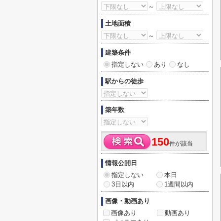
～
土地面積
～
建築条件
指定しない
あり
なし
駅からの徒歩
築年数
150
件が該当
情報公開日
指定しない
本日
3日以内
1週間以内
画像・動画あり
画像あり
動画あり