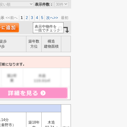
表示件数：
表示
<<前へ
1
2
3
4
5
次へ>>
最初
表示中物件を
一括でチェック
徒歩
築年数
構造
停歩
方位
建物面積
14分
築18年
木造
（秦野市）