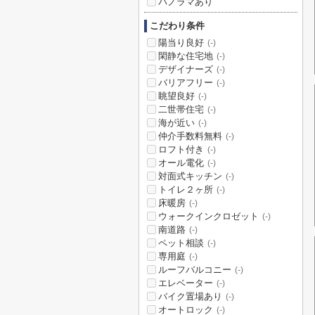
パノラマあり
こだわり条件
陽当り良好
(-)
閑静な住宅地
(-)
デザイナーズ
(-)
バリアフリー
(-)
眺望良好
(-)
二世帯住宅
(-)
海が近い
(-)
仲介手数料無料
(-)
ロフト付き
(-)
オール電化
(-)
対面式キッチン
(-)
トイレ２ヶ所
(-)
床暖房
(-)
ウォークインクロゼット
(-)
南道路
(-)
ペット相談
(-)
専用庭
(-)
ルーフバルコニー
(-)
エレベーター
(-)
バイク置場あり
(-)
オートロック
(-)