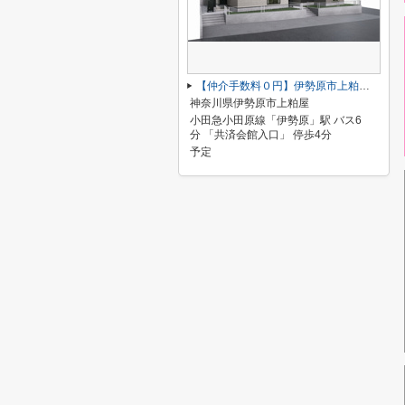
【仲介手数料０円】伊勢原市上粕屋第2期 新築一戸建て 1号棟 全2棟
神奈川県伊勢原市上粕屋
小田急小田原線「伊勢原」駅 バス6
分 「共済会館入口」 停歩4分
予定