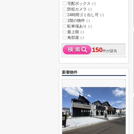
宅配ボックス
(-)
防犯カメラ
(-)
24時間ゴミ出し可
(-)
1階の物件
(-)
駐車場あり
(-)
最上階
(-)
角部屋
(-)
150
件が該当
新着物件