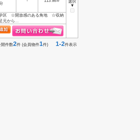
-
113.98㎡
選択
分
▼
中学区 ☆開放感のある角地 ☆収納
から...
2
1
1-2
公開件数
件 (会員物件
件)
件表示