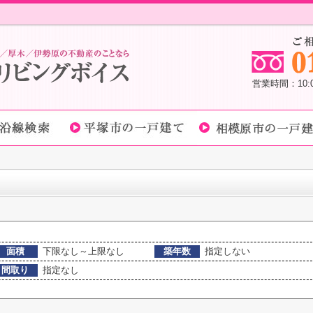
営業時間：10
面積
下限なし～上限なし
築年数
指定しない
間取り
指定なし