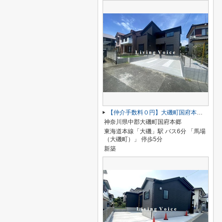
【仲介手数料０円】大磯町国府本郷18期 新築一戸建て
神奈川県中郡大磯町国府本郷
東海道本線「大磯」駅 バス6分 「馬場
（大磯町）」 停歩5分
新築