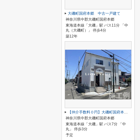
大磯町国府本郷 中古一戸建て
神奈川県中郡大磯町国府本郷
東海道本線「大磯」駅 バス11分 「中
丸（大磯町）」 停歩4分
築12年
【仲介手数料０円】大磯町国府本郷2期 新築一戸建て 全5区画
神奈川県中郡大磯町国府本郷
東海道本線「大磯」駅 バス7分 「中
丸」 停歩3分
予定