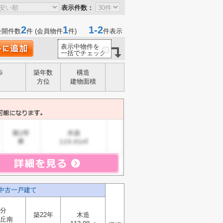
表示件数：
2
1
1-2
公開件数
件 (会員物件
件)
件表示
表示中物件を
一括でチェック
歩
築年数
構造
方位
建物面積
中古一戸建て
2分
築22年
木造
丘南