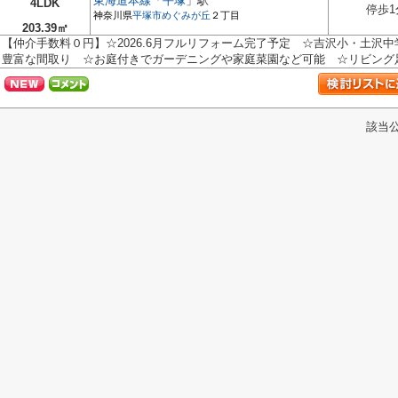
東海道本線
「
平塚
」駅
4LDK
停歩1
神奈川県
平塚市
めぐみが丘
２丁目
203.39㎡
【仲介手数料０円】☆2026.6月フルリフォーム完了予定 ☆吉沢小・土沢
豊富な間取り ☆お庭付きでガーデニングや家庭菜園など可能 ☆リビング足元
該当