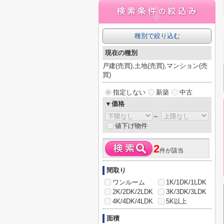
種別で絞り込む
現在の種別
戸建(売買),土地(売買),マンション(売
買)
指定しない
新築
中古
▼価格
～
値下げ物件
2
件が該当
間取り
ワンルーム
1K/1DK/1LDK
2K/2DK/2LDK
3K/3DK/3LDK
4K/4DK/4LDK
5K以上
面積