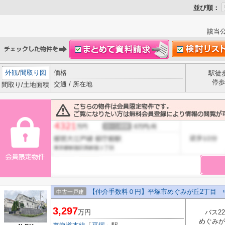
並び順：
該当
外観
/
間取り図
価格
駅徒
停歩
交通 / 所在地
間取り/土地面積
【仲介手数料０円】平塚市めぐみが丘2丁目 
中古一戸建
3,297
万円
バス2
めぐみが