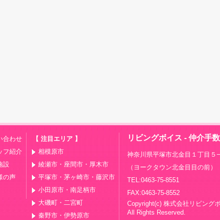
リビングボイス - 仲介手
い合わせ
【 注目エリア 】
ッフ紹介
相模原市
神奈川県平塚市北金目１丁目５−
施設
綾瀬市・座間市・厚木市
（ヨークタウン北金目目の前）
様の声
平塚市・茅ヶ崎市・藤沢市
TEL:0463-75-8551
小田原市・南足柄市
FAX:0463-75-8552
大磯町・二宮町
Copyright(c) 株式会社リビン
All Rights Reserved.
秦野市・伊勢原市