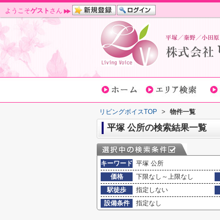
ようこそ
ゲスト
さん
リビングボイスTOP
>
物件一覧
平塚 公所の検索結果一覧
キーワード
平塚 公所
価格
下限なし～上限なし
駅徒歩
指定しない
設備条件
指定なし