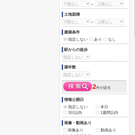
～
土地面積
～
建築条件
指定しない
あり
なし
駅からの徒歩
築年数
2
件が該当
情報公開日
指定しない
本日
3日以内
1週間以内
画像・動画あり
画像あり
動画あり