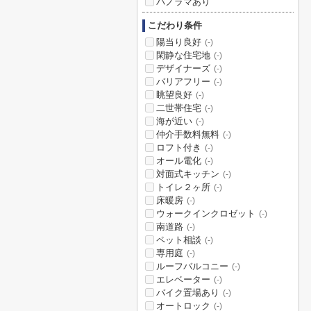
パノラマあり
こだわり条件
陽当り良好
(-)
閑静な住宅地
(-)
デザイナーズ
(-)
バリアフリー
(-)
眺望良好
(-)
二世帯住宅
(-)
海が近い
(-)
仲介手数料無料
(-)
ロフト付き
(-)
オール電化
(-)
対面式キッチン
(-)
トイレ２ヶ所
(-)
床暖房
(-)
ウォークインクロゼット
(-)
南道路
(-)
ペット相談
(-)
専用庭
(-)
ルーフバルコニー
(-)
エレベーター
(-)
バイク置場あり
(-)
オートロック
(-)