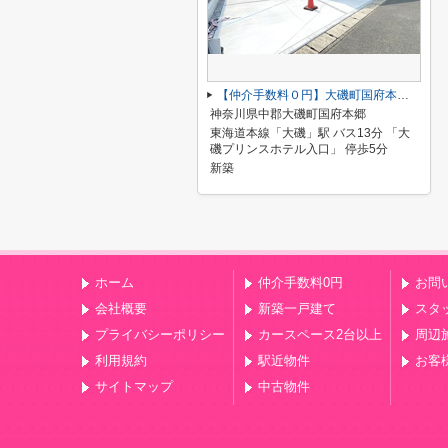
【仲介手数料０円】大磯町国府本郷第2期 新築一戸建て
神奈川県中郡大磯町国府本郷
東海道本線「大磯」駅 バス13分 「大
磯プリンスホテル入口」 停歩5分
新築
ホーム
仲介手数料0円
お問
会社概要
新築一戸建て
スタ
プライバシーポリシー
カースペース2台以上
周辺
利用規約
駅近物件
お客
サイトマップ
中古物件