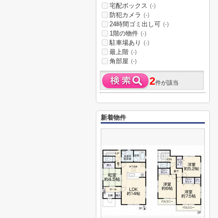
宅配ボックス
(-)
防犯カメラ
(-)
24時間ゴミ出し可
(-)
1階の物件
(-)
駐車場あり
(-)
最上階
(-)
角部屋
(-)
2
件が該当
新着物件