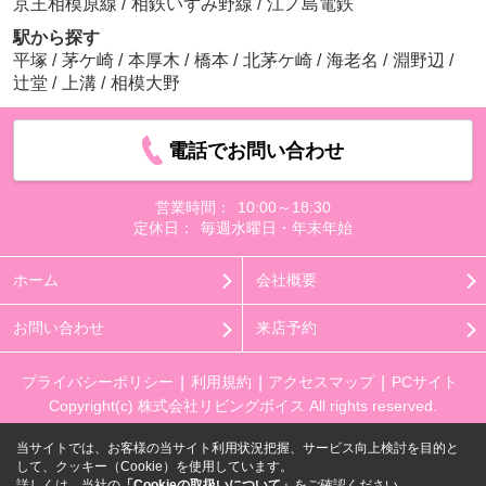
京王相模原線
/
相鉄いずみ野線
/
江ノ島電鉄
駅から探す
平塚
/
茅ケ崎
/
本厚木
/
橋本
/
北茅ケ崎
/
海老名
/
淵野辺
/
辻堂
/
上溝
/
相模大野
電話でお問い合わせ
営業時間：
10:00～18:30
定休日：
毎週水曜日・年末年始
ホーム
会社概要
お問い合わせ
来店予約
プライバシーポリシー
利用規約
アクセスマップ
PCサイト
Copyright(c) 株式会社リビングボイス All rights reserved.
当サイトでは、お客様の当サイト利用状況把握、サービス向上検討を目的と
して、クッキー（Cookie）を使用しています。
詳しくは、当社の
「Cookieの取扱いについて」
をご確認ください。