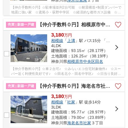
神奈川県
厚木市
鳶尾
２丁目
【仲介手数料０円】☆駐車場並列2台可能 ☆耐震構造+制震ダンパーで
地震に強い家 ☆鳶尾小・荻野中学区 ☆経済的な都市ガス設備 ☆住
宅性能評価取得物件 ☆全室南向きで陽当良好♪ 【厚...
【仲介手数料０円】相模原市中央区田名第148 新築一戸建て 全2棟
売買 | 新築一戸建
3,180
万
円
相模線
「
上溝
」駅 バス15分 「田名バスターミナル」 停歩6分
4LDK
建物面積：93.15㎡（28.17坪）
土地面積：126.25㎡（38.19坪）
神奈川県
相模原市中央区
田名
【仲介手数料０円】☆車２台可♪ ☆みらいエコ住宅対象物件♪ ☆スー
パー近く利便性良好です♪ ☆田名北小・田名中学区♪ ☆日当り良好で
す♪ 【相模原市中央区の新築一戸建ての事ならリビン...
【仲介手数料０円】海老名市社家第18 新築一戸建て 全3棟
売買 | 新築一戸建
3,180
万
円
相模線
「
社家
」駅 徒歩14分
3LDK
建物面積：95.77㎡（28.97坪）
土地面積：79.00㎡（23.89坪）
神奈川県
海老名市
社家
３丁目