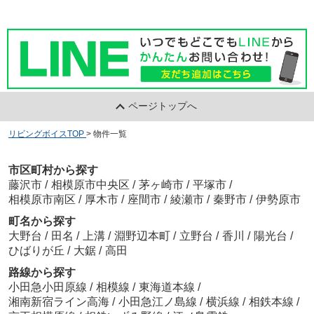
ページトップへ
リビングボイスTOP
>
物件一覧
市区町村から探す
藤沢市
/
相模原市中央区
/
茅ヶ崎市
/
平塚市
/
相模原市南区
/
厚木市
/
座間市
/
綾瀬市
/
秦野市
/
伊勢原市
町名から探す
大野台
/
田名
/
上溝
/
淵野辺本町
/
立野台
/
香川
/
陽光台
/
ひばりが丘
/
大鋸
/
高田
路線から探す
小田急小田原線
/
相模線
/
東海道本線
/
湘南新宿ライン高海
/
小田急江ノ島線
/
横浜線
/
相鉄本線
/