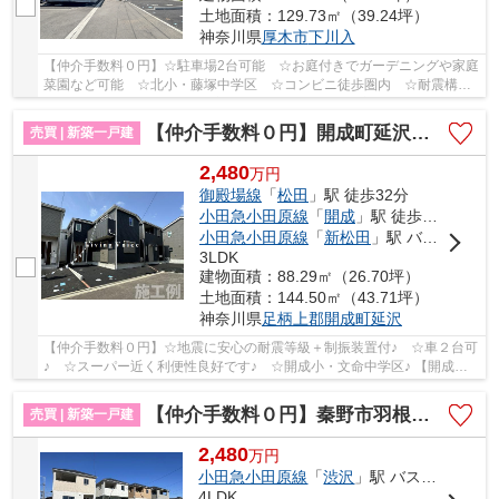
土地面積：129.73㎡（39.24坪）
神奈川県
厚木市
下川入
【仲介手数料０円】☆駐車場2台可能 ☆お庭付きでガーデニングや家庭
菜園など可能 ☆北小・藤塚中学区 ☆コンビニ徒歩圏内 ☆耐震構造
+制震ダンパーで地震に強い家 ☆ZEH水準省エネ住宅...
【仲介手数料０円】開成町延沢第18 新築一戸建て 全3棟
売買 | 新築一戸建
2,480
万
円
御殿場線
「
松田
」駅 徒歩32分
小田急小田原線
「
開成
」駅 徒歩33分
小田急小田原線
「
新松田
」駅 バス10分 「開成小学校（神奈川県）」 停歩7分
3LDK
建物面積：88.29㎡（26.70坪）
土地面積：144.50㎡（43.71坪）
神奈川県
足柄上郡開成町
延沢
【仲介手数料０円】☆地震に安心の耐震等級＋制振装置付♪ ☆車２台可
♪ ☆スーパー近く利便性良好です♪ ☆開成小・文命中学区♪ 【開成町
の新築一戸建ての事ならリビングボイスにお任せ下...
【仲介手数料０円】秦野市羽根第1 新築一戸建て 全3棟
売買 | 新築一戸建
2,480
万
円
小田急小田原線
「
渋沢
」駅 バス22分 「羽根入口」 停歩9分
4LDK