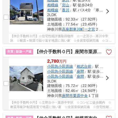
相模線
「
宮山
」駅 徒歩24分
相模線
「
香川
」駅 バス4分 「寒川駅南口」 停歩7分
2LDK
建物面積：92.33㎡（27.92坪）
土地面積：77.54㎡（23.45坪）
神奈川県
高座郡寒川町
一之宮
２丁目
【仲介手数料０円】☆住宅性能評価取得物件 ☆一之宮小・寒川中学
区 ☆耐震＋制震で繰り返す地震に強い家 ☆全居室収納完備 ☆コン
ビニ徒歩圏内 ☆人感センサー玄関灯完備♪ 【寒川町の...
【仲介手数料０円】座間市栗原中央第41 新築一戸建て
売買 | 新築一戸建
2,780
万
円
小田急小田原線
「
相武台前
」駅 徒歩25分
小田急小田原線
「
座間
」駅 徒歩23分
小田急小田原線
「
座間
」駅 徒歩23分
3LDK
建物面積：75.72㎡（22.90坪）
土地面積：82.46㎡（24.94坪）
神奈川県
座間市
栗原中央
１丁目
【仲介手数料０円】☆立野台小・栗原中学区 ☆コンビニ徒歩圏内 ☆
耐震等級3+制震装置で地震に強い家 ☆全居室収納完備 ☆住宅性能評
価取得物件 ☆ZEH水準省エネ住宅♪ 【座間市の新築一...