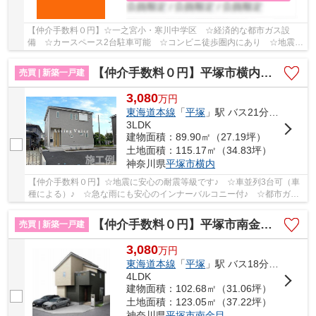
【仲介手数料０円】☆一之宮小・寒川中学区 ☆経済的な都市ガス設
備 ☆カースペース2台駐車可能 ☆コンビニ徒歩圏内にあり ☆地震に
強い耐震等級 ☆全居室収納スペース完備♪ 【寒川町の...
【仲介手数料０円】平塚市横内第29 新築一戸建て
売買 | 新築一戸建
3,080
万
円
東海道本線
「
平塚
」駅 バス21分 「横内団地前」 停歩5分
3LDK
建物面積：89.90㎡（27.19坪）
土地面積：115.17㎡（34.83坪）
神奈川県
平塚市
横内
【仲介手数料０円】☆地震に安心の耐震等級です♪ ☆車並列3台可（車
種による）♪ ☆急な雨にも安心のインナーバルコニー付♪ ☆都市ガス♪
【平塚市の新築一戸建ての事ならリビングボイス...
【仲介手数料０円】平塚市南金目第1期 新築一戸建て 4号棟 全4棟
売買 | 新築一戸建
3,080
万
円
東海道本線
「
平塚
」駅 バス18分 「南金目」 停歩6分
4LDK
建物面積：102.68㎡（31.06坪）
土地面積：123.05㎡（37.22坪）
神奈川県
平塚市
南金目