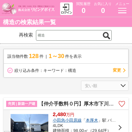
閲覧履歴
お気に入り
メニュー
0
0
構造の検索結果一覧
再検索
128
1～30
該当物件数
件
件を表示
変更
絞り込み条件：
キーワード：構造
【仲介手数料０円】厚木市下川入第18 新築一戸建て 全3棟
売買 | 新築一戸建
2,480
万
円
小田急小田原線
「
本厚木
」駅 バス28分 「西一丁目（神奈川県）」 停歩3分
4LDK
建物面積：98.00㎡（29.64坪）