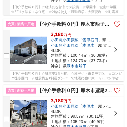
【仲介手数料０円】☆経済的な都市ガス設備 ☆早園小・城山中学区
☆ZEH水準省エネ住宅 ☆2路線使えて通勤通学に大変便利 ☆耐震等級
3+制震装置で地震に強い家 ☆全居室収納完備♪ 【綾...
【仲介手数料０円】厚木市船子第7 新築一戸建て 全3棟
売買 | 新築一戸建
3,180
万
円
小田急小田原線
「
愛甲石田
」駅 バス4分 「船子」 停歩8分
小田急小田原線
「
本厚木
」駅 徒歩25分
4LDK
建物面積：100.44㎡（30.38坪）
土地面積：124.73㎡（37.73坪）
神奈川県
厚木市
船子
【仲介手数料０円】☆駐車場2台可能 ☆愛甲小・東名中学区 ☆コンビ
ニ徒歩圏内 ☆耐震構造+制震ダンパーで地震に強い家 ☆ZEH水準省エ
ネ住宅♪ 【厚木市の新築一戸建てのことならリビン...
【仲介手数料０円】厚木市鳶尾2丁目 新築一戸建て 1号棟 全2棟
売買 | 新築一戸建
3,180
万
円
小田急小田原線
「
本厚木
」駅 バス32分 「鳶尾1丁目」 停歩3分
4LDK
建物面積：99.57㎡（30.11坪）
土地面積：135.23㎡（40.9坪）