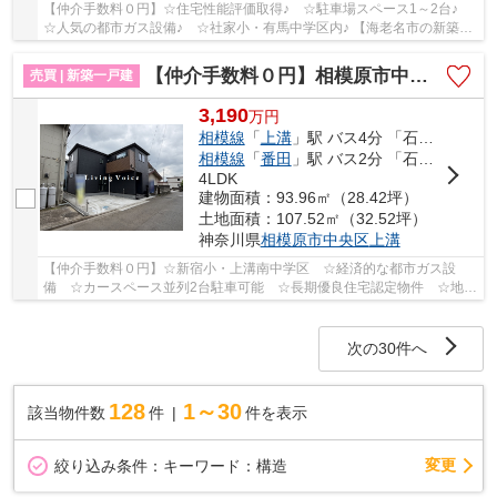
【仲介手数料０円】☆住宅性能評価取得♪ ☆駐車場スペース1～2台♪
☆人気の都市ガス設備♪ ☆社家小・有馬中学区内♪ 【海老名市の新築一
戸建てのことならリビングボイスにお任せ下さい！】
【仲介手数料０円】相模原市中央区上溝第31 新築一戸建て
売買 | 新築一戸建
3,190
万
円
相模線
「
上溝
」駅 バス4分 「石橋（相模原市中央区）」 停歩2分
相模線
「
番田
」駅 バス2分 「石橋（相模原市中央区）」 停歩2分
4LDK
建物面積：93.96㎡（28.42坪）
土地面積：107.52㎡（32.52坪）
神奈川県
相模原市中央区
上溝
【仲介手数料０円】☆新宿小・上溝南中学区 ☆経済的な都市ガス設
備 ☆カースペース並列2台駐車可能 ☆長期優良住宅認定物件 ☆地震
に強い耐震等級 ☆収納スペース豊富 ☆コンビニ徒歩...
次の30件へ
128
1～30
該当物件数
件
件を表示
変更
絞り込み条件：
キーワード：構造