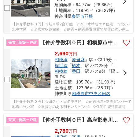
建物面積：94.77㎡（28.66坪）
土地面積：119.91㎡（36.27坪）
神奈川県
秦野市
羽根
【仲介手数料０円】☆駐車場2台可能 ☆ZEH水準省エネ住宅 ☆北小・
北中学区 ☆全居室収納完備 ☆耐震＋制震装置設置で地震に強い家
☆人感センサー玄関灯完備 ☆閑静な住宅街♪ 【秦野市...
【仲介手数料０円】相模原市中央区田名 新築一戸建て 全3棟
売買 | 新築一戸建
2,690
万
円
相模線
「
原当麻
」駅 バス19分 「半在家」 停歩3分
横浜線
「
橋本
」駅 バス29分 「半在家」 停歩3分
相模線
「
番田
」駅 バス9分 「陽原」 停歩3分
3LDK
建物面積：105.78㎡（31.99坪）
土地面積：127.96㎡（38.7坪）
神奈川県
相模原市中央区
田名
【仲介手数料０円】☆田名小・田名中学区 ☆耐震構造+制震ダンパーで
地震に強い家 ☆吹抜けのある明るいリビング ☆住宅性能評価取得物
件 ☆長期優良住宅 ☆室内物干し付きで突然の雨に...
【仲介手数料０円】高座郡寒川町一之宮第52 新築一戸建て
売買 | 新築一戸建
2,780
万
円
相模線
「
寒川
」駅 徒歩9分