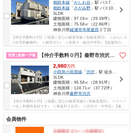
相鉄本線
「
かしわ台
」駅 バス7分 「観音入口（神奈川県）」 停歩14分
相鉄本線
「
さがみ野
」駅 バス10分 「市民スポーツセンター北」 停歩8分
3LDK
建物面積：97.19㎡（29.39坪）
土地面積：75.58㎡（22.86坪）
神奈川県
綾瀬市
寺尾釜田
２丁目
【仲介手数料０円】☆地震に安心の耐震等級＋制振装置付♪ ☆みらいエ
コ住宅対象物件♪ ☆都市ガス♪ ☆寺尾小・綾北中学区♪ 【綾瀬市の新
築一戸建ての事ならリビングボイスにお任せ下さい...
【仲介手数料０円】秦野市渋沢第31 新築一戸建て
売買 | 新築一戸建
2,980
万
円
小田急小田原線
「
渋沢
」駅 徒歩25分
3LDK
建物面積：95.58㎡（28.91坪）
土地面積：124.71㎡（37.72坪）
神奈川県
秦野市
渋沢
【仲介手数料０円】☆地震に安心の耐震等級3＋制振装置付♪ ☆スーパ
ー近く利便性良好です♪ ☆車並列２台可♪ ☆渋沢小・中学区♪ 【秦野
市の新築一戸建ての事ならリビングボイスにお任せ...
会員物件