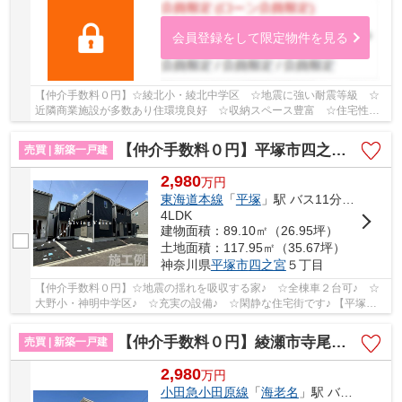
会員登録をして限定物件を見る
【仲介手数料０円】☆綾北小・綾北中学区 ☆地震に強い耐震等級 ☆
近隣商業施設が多数あり住環境良好 ☆収納スペース豊富 ☆住宅性能
表示取得物件♪ 【綾瀬市の新築一戸建てのことならリ...
【仲介手数料０円】平塚市四之宮第28 新築一戸建て 全4棟
売買 | 新築一戸建
2,980
万
円
東海道本線
「
平塚
」駅 バス11分 「前鳥神社前」 停歩1分
4LDK
建物面積：89.10㎡（26.95坪）
土地面積：117.95㎡（35.67坪）
神奈川県
平塚市
四之宮
５丁目
【仲介手数料０円】☆地震の揺れを吸収する家♪ ☆全棟車２台可♪ ☆
大野小・神明中学区♪ ☆充実の設備♪ ☆閑静な住宅街です♪ 【平塚市
の新築一戸建ての事ならリビングボイスにお任せ下さ...
【仲介手数料０円】綾瀬市寺尾釜田第5 新築一戸建て
売買 | 新築一戸建
2,980
万
円
小田急小田原線
「
海老名
」駅 バス15分 「釜田」 停歩6分