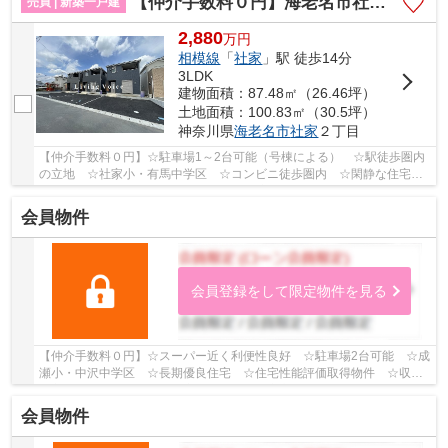
【仲介手数料０円】海老名市社家第16 新築一戸建て 全10棟
売買 | 新築一戸建
2,880
万
円
相模線
「
社家
」駅 徒歩14分
3LDK
建物面積：87.48㎡（26.46坪）
土地面積：100.83㎡（30.5坪）
神奈川県
海老名市
社家
２丁目
【仲介手数料０円】☆駐車場1～2台可能（号棟による） ☆駅徒歩圏内
の立地 ☆社家小・有馬中学区 ☆コンビニ徒歩圏内 ☆閑静な住宅
街 ☆耐震等級3+制震装置で地震に強い家 ☆ZEH水準省...
会員物件
会員登録をして限定物件を見る
【仲介手数料０円】☆スーパー近く利便性良好 ☆駐車場2台可能 ☆成
瀬小・中沢中学区 ☆長期優良住宅 ☆住宅性能評価取得物件 ☆収納
豊富な間取り ☆閑静な住宅街 ☆地震に安心の耐震等...
会員物件