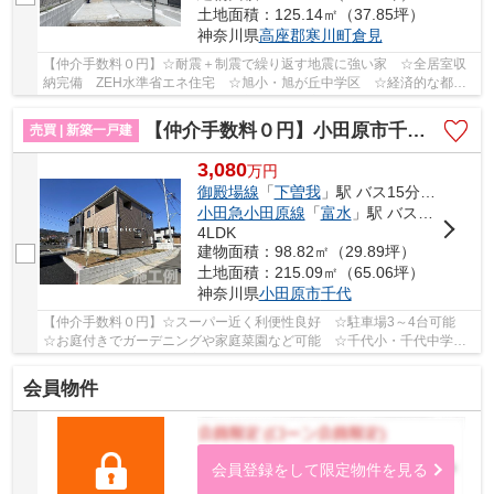
土地面積：125.14㎡（37.85坪）
神奈川県
高座郡寒川町
倉見
【仲介手数料０円】☆耐震＋制震で繰り返す地震に強い家 ☆全居室収
納完備 ZEH水準省エネ住宅 ☆旭小・旭が丘中学区 ☆経済的な都市
ガス設備 ☆スーパー近く利便性良好 ☆住宅性能評価...
【仲介手数料０円】小田原市千代第12 新築一戸建て
売買 | 新築一戸建
3,080
万
円
御殿場線
「
下曽我
」駅 バス15分 「下河原上」 停歩2分
小田急小田原線
「
富水
」駅 バス5分 「下河原上」 停歩2分
4LDK
建物面積：98.82㎡（29.89坪）
土地面積：215.09㎡（65.06坪）
神奈川県
小田原市
千代
【仲介手数料０円】☆スーパー近く利便性良好 ☆駐車場3～4台可能
☆お庭付きでガーデニングや家庭菜園など可能 ☆千代小・千代中学
区 ☆ZEH水準省エネ住宅 ☆耐震＋制震装置設置で地震...
会員物件
会員登録をして限定物件を見る