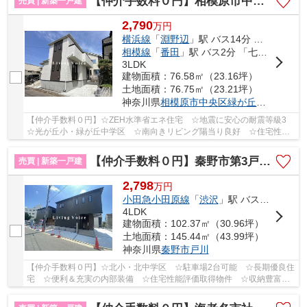
【仲介手数料０円】相模原市中央区緑が丘1丁目 新築一戸建て
売買 | 新築一戸建
2,790
万
円
横浜線
「
淵野辺
」駅 バス14分 「上溝団地」 停歩5分
相模線
「
番田
」駅 バス2分 「七曲り下」 停歩20分
3LDK
建物面積：76.58㎡（23.16坪）
土地面積：76.75㎡（23.21坪）
神奈川県
相模原市中央区
緑が丘
１丁目
【仲介手数料０円】☆ZEH水準省エネ住宅 ☆地震に安心の耐震等級3
☆光が丘小・緑が丘中学区 ☆南向きリビング陽当り良好 ☆住宅性能
評価取得物件 ☆経済的な都市ガス設備 ☆全居室収納...
【仲介手数料０円】秦野市第3戸川 新築一戸建て 全5棟
売買 | 新築一戸建
2,798
万
円
小田急小田原線
「
渋沢
」駅 バス11分 「戸川台」 停歩9分
4LDK
建物面積：102.37㎡（30.96坪）
土地面積：145.44㎡（43.99坪）
神奈川県
秦野市
戸川
【仲介手数料０円】☆北小・北中学区 ☆駐車場2台可能 ☆長期優良住
宅 ☆便利＆充実の内部装備 ☆住宅性能評価取得物件 ☆収納豊富な
間取り ☆地震に安心の耐震等級3 ☆閑静な住宅街♪ ...