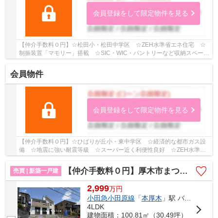
会員登録をして限定物件を見る
【仲介手数料０円】☆松田小・松田中学区 ☆ZEH水準省エネ住宅 ☆
制振装置「マモリー」搭載 ☆SIC・WIC・パントリーなど収納スペース
豊富 ☆18.9帖の広々としたLDK ☆眺望良好♪ 【松田...
会員物件
会員登録をして限定物件を見る
【仲介手数料０円】☆ひばりが丘小・東中学区 ☆経済的な都市ガス設
備 ☆地震に強い耐震等級 ☆スーパー近く利便性良好 ☆ZEH水準省
エネ住宅 ☆各居室収納スペース完備♪ 【座間市の新築...
【仲介手数料０円】厚木市まつかげ台2期 新築一戸建て
売買 | 新築一戸建
2,999
万
円
小田急小田原線
「
本厚木
」駅 バス39分 「まつかげ台」 停歩3分
4LDK
建物面積：100.81㎡（30.49坪）