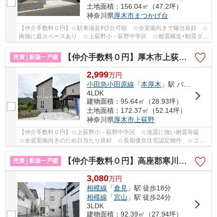
土地面積：156.04㎡（47.2坪）
神奈川県
厚木市
まつかげ台
【仲介手数料０円】☆駐車場並列2台可能 ☆全室南向きで陽当良好 ☆
南側に庭スペースあり ☆上荻野小・荻野中学区 ☆耐震構造+制震ダン
パーで地震に強い家 ☆経済的な都市ガス設備♪ 【...
【仲介手数料０円】厚木市上荻野2期 新築一戸建て
売買 | 新築一戸建
2,999
万
円
小田急小田原線
「
本厚木
」駅 バス32分 「相州病院」 停歩3分
4LDK
建物面積：95.64㎡（28.93坪）
土地面積：172.37㎡（52.14坪）
神奈川県
厚木市
上荻野
【仲介手数料０円】☆上荻野小・荻野中学区 ☆地震に強い耐震等級
☆全居室南向きのため日当たり良好 ☆長期優良住宅認定物件 ☆コン
ビニ徒歩圏内にあり ☆収納スペース豊富♪ 【厚木市...
【仲介手数料０円】高座郡寒川町倉見 新築一戸建て 3号棟 全3棟
売買 | 新築一戸建
3,080
万
円
相模線
「
倉見
」駅 徒歩18分
相模線
「
宮山
」駅 徒歩24分
3LDK
建物面積：92.39㎡（27.94坪）