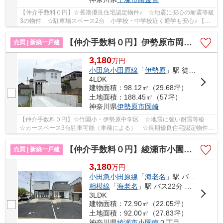
【仲介手数料０円】☆長期優良住宅認定物件♪ ☆地震に安心の耐震等級
3の物件 ☆駐車場スペース2台 小学校・中学校近く通学も安心♪ 【平
塚市の新築一戸建てのことならリビングボイスに...
【仲介手数料０円】伊勢原市岡崎2期 新築一戸建て
売買 | 新築一戸建
3,180
万
円
小田急小田原線
「
伊勢原
」駅 徒歩21分
4LDK
建物面積：98.12㎡（29.68坪）
土地面積：188.45㎡（57坪）
神奈川県
伊勢原市
岡崎
【仲介手数料０円】☆竹園小・伊勢原中学区 ☆地震に強い耐震等級
☆カースペース3台駐車可能（車種による） ☆長期優良住宅認定物件
☆SIC・床下収納など収納スペース豊富 ☆コンビニ...
【仲介手数料０円】綾瀬市小園南第4 新築一戸建て 全2棟
売買 | 新築一戸建
3,180
万
円
小田急小田原線
「
海老名
」駅 バス22分 「小園団地」 停歩2分
相模線
「
海老名
」駅 バス22分 「小園団地」 停歩2分
3LDK
建物面積：72.90㎡（22.05坪）
土地面積：92.00㎡（27.83坪）
神奈川県
綾瀬市
小園南
２丁目