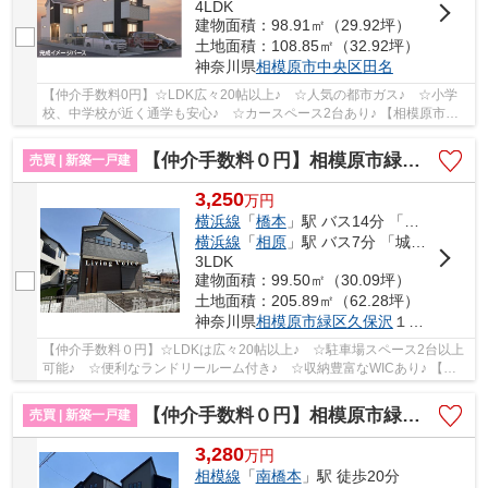
4LDK
建物面積：98.91㎡（29.92坪）
土地面積：108.85㎡（32.92坪）
神奈川県
相模原市中央区
田名
【仲介手数料0円】☆LDK広々20帖以上♪ ☆人気の都市ガス♪ ☆小学
校、中学校が近く通学も安心♪ ☆カースペース2台あり♪ 【相模原市中
央区の新築一戸建ての事ならリビングボイスにお任せ...
【仲介手数料０円】相模原市緑区久保沢1丁目 新築一戸建て 4号棟
売買 | 新築一戸建
3,250
万
円
横浜線
「
橋本
」駅 バス14分 「城山総合事務所入口」 停歩3分
横浜線
「
相原
」駅 バス7分 「城山総合事務所入口」 停歩3分
3LDK
建物面積：99.50㎡（30.09坪）
土地面積：205.89㎡（62.28坪）
神奈川県
相模原市緑区
久保沢
１丁目2560-7
【仲介手数料０円】☆LDKは広々20帖以上♪ ☆駐車場スペース2台以上
可能♪ ☆便利なランドリールーム付き♪ ☆収納豊富なWICあり♪ 【相
模原市緑区の新築一戸建てのことならリビングボイス...
【仲介手数料０円】相模原市緑区下九沢16期 新築一戸建て 全10棟
売買 | 新築一戸建
3,280
万
円
相模線
「
南橋本
」駅 徒歩20分