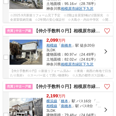
土地面積：95.16㎡（28.78坪）
神奈川県
相模原市緑区
下九沢
☆2025.9月新規リフォーム完了予定 ☆2階は全居室6帖の2面採光 ☆
全居室収納完備 ☆2年間の安心保証付 ☆大島小・内出中学区 ☆閑静
な住宅街♪ 【相模原市緑区の中古戸建のことならリビ...
【仲介手数料０円】相模原市緑区下九沢 中古一戸建て
売買 | 中古一戸建
2,099
万
円
相模線
「
南橋本
」駅 徒歩20分
3LDK
建物面積：80.97㎡（24.49坪）
土地面積：82.02㎡（24.81坪）
神奈川県
相模原市緑区
下九沢
【仲介手数料０円】☆新規リフォーム済み♪ ☆東南・南西の角地で日当
たり良好♪ ☆スーパー近くで買い物便利♪ ☆人気の都市ガス設備♪
【相模原市緑区の中古戸建てのことならリビングボイ...
【仲介手数料０円】相模原市緑区下九沢 中古一戸建て
売買 | 中古一戸建
2,199
万
円
横浜線
「
橋本
」駅 バス16分 「北公園入口（神奈川県）」 停歩3分
相模線
「
南橋本
」駅 バス8分 「峡の原」 停歩17分
3LDK
建物面積：79.48㎡（24.04坪）