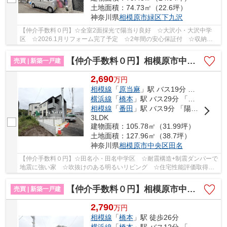
土地面積：74.73㎡（22.6坪）
神奈川県
相模原市緑区
下九沢
【仲介手数料０円】☆全室2面採光で陽当り良好 ☆大沢小・大沢中学
区 ☆2026.1月リフォーム完了予定 ☆2年間の安心保証付 ☆収納豊
富な間取り ☆閑静な住宅街♪ 【相模原市緑区の中古戸...
【仲介手数料０円】相模原市中央区田名 新築一戸建て 全3棟
売買 | 新築一戸建
2,690
万
円
相模線
「
原当麻
」駅 バス19分 「半在家」 停歩3分
横浜線
「
橋本
」駅 バス29分 「半在家」 停歩3分
相模線
「
番田
」駅 バス9分 「陽原」 停歩3分
3LDK
建物面積：105.78㎡（31.99坪）
土地面積：127.96㎡（38.7坪）
神奈川県
相模原市中央区
田名
【仲介手数料０円】☆田名小・田名中学区 ☆耐震構造+制震ダンパーで
地震に強い家 ☆吹抜けのある明るいリビング ☆住宅性能評価取得物
件 ☆長期優良住宅 ☆室内物干し付きで突然の雨に...
【仲介手数料０円】相模原市中央区上溝 新築一戸建て 全4棟
売買 | 新築一戸建
2,790
万
円
相模線
「
橋本
」駅 徒歩26分
横浜線
「
橋本
」駅 バス12分 「下九沢」 停歩4分