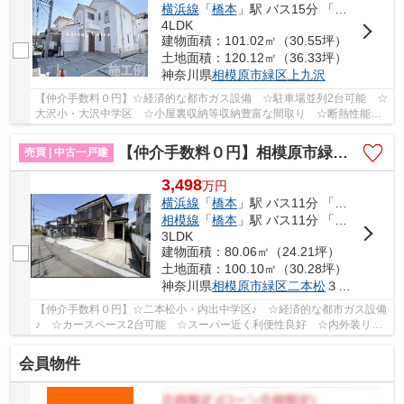
横浜線
「
橋本
」駅 バス15分 「上九沢」 停歩4分
4LDK
建物面積：101.02㎡（30.55坪）
土地面積：120.12㎡（36.33坪）
神奈川県
相模原市緑区
上九沢
【仲介手数料０円】☆経済的な都市ガス設備 ☆駐車場並列2台可能 ☆
大沢小・大沢中学区 ☆小屋裏収納等収納豊富な間取り ☆断熱性能等
級5 ☆充実した設備 ☆閑静な住宅街♪ 【相模原市緑...
【仲介手数料０円】相模原市緑区二本松 中古一戸建て
売買 | 中古一戸建
3,498
万
円
横浜線
「
橋本
」駅 バス11分 「森の上」 停歩5分
相模線
「
橋本
」駅 バス11分 「森の上」 停歩5分
3LDK
建物面積：80.06㎡（24.21坪）
土地面積：100.10㎡（30.28坪）
神奈川県
相模原市緑区
二本松
３丁目
【仲介手数料０円】☆二本松小・内出中学区♪ ☆経済的な都市ガス設備
♪ ☆カースペース2台可能 ☆スーパー近く利便性良好 ☆内外装リフ
ォーム済み♪ 【相模原市の中古戸建のことならリ...
会員物件