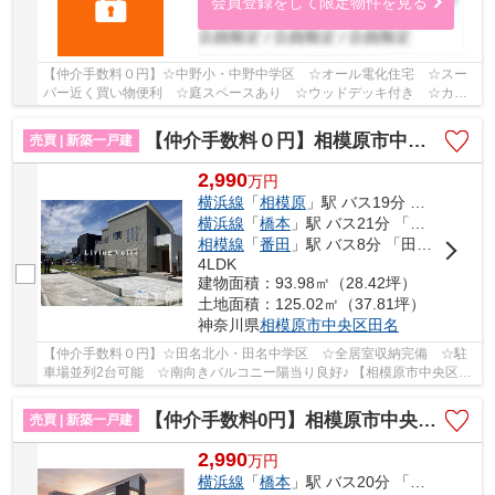
会員登録をして限定物件を見る
【仲介手数料０円】☆中野小・中野中学区 ☆オール電化住宅 ☆スー
パー近く買い物便利 ☆庭スペースあり ☆ウッドデッキ付き ☆カー
スペース3台駐車可能（車種による） ☆SIC・グルニエ...
【仲介手数料０円】相模原市中央区田名 新築一戸建て 全3棟
売買 | 新築一戸建
2,990
万
円
横浜線
「
相模原
」駅 バス19分 「田名坂上」 停歩10分
横浜線
「
橋本
」駅 バス21分 「雨窪（神奈川県）」 停歩11分
相模線
「
番田
」駅 バス8分 「田名バスターミナル」 停歩14分
4LDK
建物面積：93.98㎡（28.42坪）
土地面積：125.02㎡（37.81坪）
神奈川県
相模原市中央区
田名
【仲介手数料０円】☆田名北小・田名中学区 ☆全居室収納完備 ☆駐
車場並列2台可能 ☆南向きバルコニー陽当り良好♪ 【相模原市中央区の
新築一戸建てのことならリビングボイスにお任せ下...
【仲介手数料0円】相模原市中央区田名3期 新築一戸建て 全２棟
売買 | 新築一戸建
2,990
万
円
横浜線
「
橋本
」駅 バス20分 「上四ツ谷」 停歩2分