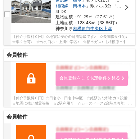
相模線
「
南橋本
」駅 バス3分 「あじさい通り中央」 停歩15分
4LDK
建物面積：91.29㎡（27.61坪）
土地面積：128.48㎡（38.86坪）
神奈川県
相模原市中央区
上溝
【仲介手数料０円】☆地震に安心の耐震等級です♪ ☆長期優良住宅♪
☆車２台可♪ ☆作の口小・上溝中学区♪ ☆都市ガス♪ 【相模原市中央
区の新築一戸建ての事ならリビングボイスにお任せ下...
会員物件
会員登録をして限定物件を見る
【仲介手数料０円】☆田名小・田名中学区 ☆経済的な都市ガス設備
☆地震に強い耐震等級 ☆2駅利用可 ☆カースペース2台駐車可能 ☆
スーパー近く利便性良好 ☆収納豊富な間取り♪ 【相模...
会員物件