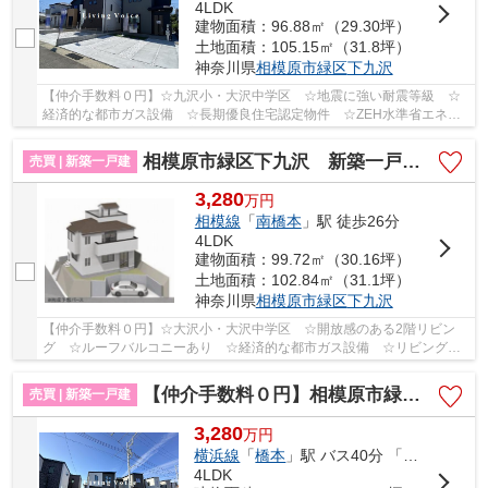
4LDK
建物面積：96.88㎡（29.30坪）
土地面積：105.15㎡（31.8坪）
神奈川県
相模原市緑区
下九沢
【仲介手数料０円】☆九沢小・大沢中学区 ☆地震に強い耐震等級 ☆
経済的な都市ガス設備 ☆長期優良住宅認定物件 ☆ZEH水準省エネ住
宅 ☆近隣商業施設が充実していて住環境良好♪ 【相模...
相模原市緑区下九沢 新築一戸建て
売買 | 新築一戸建
3,280
万
円
相模線
「
南橋本
」駅 徒歩26分
4LDK
建物面積：99.72㎡（30.16坪）
土地面積：102.84㎡（31.1坪）
神奈川県
相模原市緑区
下九沢
【仲介手数料０円】☆大沢小・大沢中学区 ☆開放感のある2階リビン
グ ☆ルーフバルコニーあり ☆経済的な都市ガス設備 ☆リビングイ
ン階段 ☆陽当り良好♪ 【相模原市緑区の新築一戸建て...
【仲介手数料０円】相模原市緑区太井ⅩⅧ 新築一戸建て 1号棟 全3区画
売買 | 新築一戸建
3,280
万
円
横浜線
「
橋本
」駅 バス40分 「小網（神奈川県）」 停歩2分
4LDK