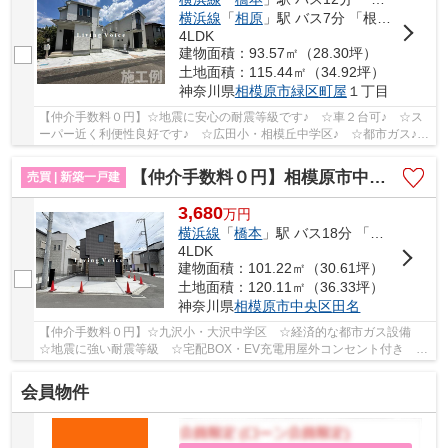
横浜線
「
相原
」駅 バス7分 「根岸〔町田市相原町〕」 停歩9分
4LDK
建物面積：93.57㎡（28.30坪）
土地面積：115.44㎡（34.92坪）
神奈川県
相模原市緑区
町屋
１丁目
【仲介手数料０円】☆地震に安心の耐震等級です♪ ☆車２台可♪ ☆ス
ーパー近く利便性良好です♪ ☆広田小・相模丘中学区♪ ☆都市ガス♪
【相模原市緑区の新築一戸建ての事ならリビングボイ...
【仲介手数料０円】相模原市中央区田名Ⅲ・Ⅳ期 新築一戸建て 2号棟 全10棟
売買 | 新築一戸建
3,680
万
円
横浜線
「
橋本
」駅 バス18分 「下九沢」 停歩7分
4LDK
建物面積：101.22㎡（30.61坪）
土地面積：120.11㎡（36.33坪）
神奈川県
相模原市中央区
田名
【仲介手数料０円】☆九沢小・大沢中学区 ☆経済的な都市ガス設備
☆地震に強い耐震等級 ☆宅配BOX・EV充電用屋外コンセント付き ☆
収納スペース豊富 ☆近隣商業施設が充実していて住環...
会員物件