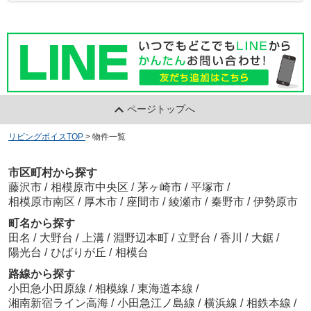
ページトップへ
リビングボイスTOP
>
物件一覧
市区町村から探す
藤沢市
/
相模原市中央区
/
茅ヶ崎市
/
平塚市
/
相模原市南区
/
厚木市
/
座間市
/
綾瀬市
/
秦野市
/
伊勢原市
町名から探す
田名
/
大野台
/
上溝
/
淵野辺本町
/
立野台
/
香川
/
大鋸
/
陽光台
/
ひばりが丘
/
相模台
路線から探す
小田急小田原線
/
相模線
/
東海道本線
/
湘南新宿ライン高海
/
小田急江ノ島線
/
横浜線
/
相鉄本線
/