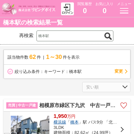
閲覧履歴
お気に入り
メニュー
0
0
橋本駅の検索結果一覧
再検索
62
1～30
該当物件数
件
件を表示
変更
絞り込み条件：
キーワード：橋本駅
相模原市緑区下九沢 中古一戸建て
売買 | 中古一戸建
1,950
万
円
横浜線
「
橋本
」駅 バス9分 「北公園入口」 停歩2分
3LDK
建物面積：82.62㎡（24.99坪）