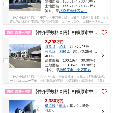
建物面積：100.61㎡（30.43坪）
土地面積：144.71㎡（43.77坪）
神奈川県
相模原市緑区
太井
【仲介手数料０円】☆中野小・中野中学区 ☆駐車場並列3台可能 ☆地
震に強い木造住宅用制震装置設置済 ☆オール電化 ☆ZEH水準省エネ
住宅 ☆1年中快適！断熱性能等級6 ☆南向きバルコニ...
【仲介手数料０円】相模原市中央区田名 新築一戸建て 全19区画
売買 | 新築一戸建
3,298
万
円
横浜線
「
橋本
」駅 バス28分 「田名バスターミナル」 停歩9分
横浜線
「
相模原
」駅 バス25分 「四ツ谷（相模原市中央区）」 停歩4分
4LDK
建物面積：100.19㎡（30.30坪）
土地面積：110.36㎡（33.38坪）
神奈川県
相模原市中央区
田名
【仲介手数料０円】☆スーパー近く利便性良好 ☆屋上に13帖以上のル
ーフバルコニー完備 ☆駐車場2台可能 ☆高断熱・最新設備で消費を抑
えた省エネの家 ☆長期優良住宅 ☆田名小・田名中...
【仲介手数料０円】相模原市中央区田名 新築一戸建て 1号棟 全2棟
売買 | 新築一戸建
3,380
万
円
横浜線
「
橋本
」駅 バス15分 「清水（相模原市中央区）」 停歩3分
4LDK