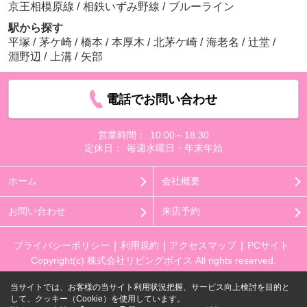
京王相模原線
/
相鉄いずみ野線
/
ブルーライン
駅から探す
平塚
/
茅ケ崎
/
橋本
/
本厚木
/
北茅ケ崎
/
海老名
/
辻堂
/
淵野辺
/
上溝
/
矢部
電話でお問い合わせ
営業時間：
10:00～18:30
定休日：
毎週水曜日・年末年始
ホーム
会社概要
お問い合わせ
来店予約
プライバシーポリシー
利用規約
アクセスマップ
PCサイト
Copyright(c) 株式会社リビングボイス All rights reserved.
当サイトでは、お客様の当サイト利用状況把握、サービス向上検討を目的と
して、クッキー（Cookie）を使用しています。