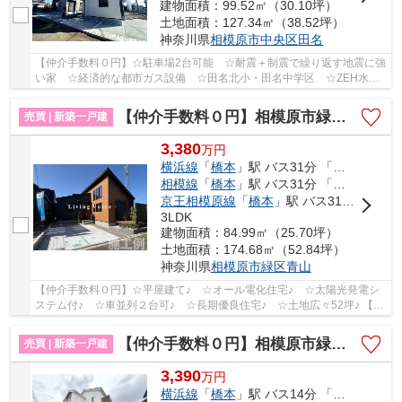
建物面積：99.52㎡（30.10坪）
土地面積：127.34㎡（38.52坪）
神奈川県
相模原市中央区
田名
【仲介手数料０円】☆駐車場2台可能 ☆耐震＋制震で繰り返す地震に強
い家 ☆経済的な都市ガス設備 ☆田名北小・田名中学区 ☆ZEH水準
省エネ住宅 ☆長期優良住宅 ☆住宅性能評価取得物件...
【仲介手数料０円】相模原市緑区青山Ⅲ 新築平屋建て
売買 | 新築一戸建
3,380
万
円
横浜線
「
橋本
」駅 バス31分 「関」 停歩8分
相模線
「
橋本
」駅 バス31分 「関」 停歩8分
京王相模原線
「
橋本
」駅 バス31分 「関」 停歩8分
3LDK
建物面積：84.99㎡（25.70坪）
土地面積：174.68㎡（52.84坪）
神奈川県
相模原市緑区
青山
【仲介手数料０円】☆平屋建て♪ ☆オール電化住宅♪ ☆太陽光発電シ
ステム付♪ ☆車並列２台可♪ ☆長期優良住宅♪ ☆土地広々52坪♪ 【相
模原市緑区の新築一戸建ての事ならリビングボイスに...
【仲介手数料０円】相模原市緑区大島1期 新築一戸建て
売買 | 新築一戸建
3,390
万
円
横浜線
「
橋本
」駅 バス14分 「上大島（神奈川県）」 停歩6分