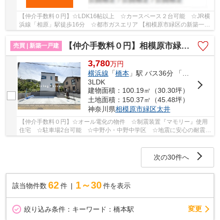
【仲介手数料０円】☆LDK16帖以上 ☆カースペース２台可能 ☆JR横
浜線「相原」駅徒歩16分 ☆都市ガスエリア 【相模原市緑区の新築一戸
建てのことならリビングボイスにお任せ下さい！】
【仲介手数料０円】相模原市緑区太井XV 新築一戸建て 1号棟 全2棟
売買 | 新築一戸建
3,780
万
円
横浜線
「
橋本
」駅 バス36分 「小網（神奈川県）」 停歩5分
3LDK
建物面積：100.19㎡（30.30坪）
土地面積：150.37㎡（45.48坪）
神奈川県
相模原市緑区
太井
【仲介手数料０円】☆オール電化の物件 ☆制震装置『マモリー』使用
住宅 ☆駐車場2台可能 ☆中野小・中野中学区 ☆地震に安心の耐震等
級3 ☆省エネ基準適合住宅 ☆収納豊富な間取り♪ 【...
次の30件へ
62
1～30
該当物件数
件
件を表示
変更
絞り込み条件：
キーワード：橋本駅