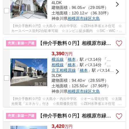
4LDK
建物面積：96.05㎡（29.05坪）
土地面積：120.12㎡（36.33坪）
神奈川県
相模原市緑区
大島
【仲介手数料０円】☆大島小・内出中学区 ☆ZEH水準省エネ住宅 ☆
カースペース並列2台駐車可能 ☆コンビニ徒歩圏内 ☆SIC・WIC・パ
ントリーなど収納スペース豊富 ☆リビングイン階段♪ ...
【仲介手数料０円】相模原市緑区大島 新築一戸建て 全3棟
売買 | 新築一戸建
3,390
万
円
横浜線
「
橋本
」駅 バス14分 「上大島（神奈川県）」 停歩2分
相模線
「
橋本
」駅 バス14分 「上大島（神奈川県）」 停歩2分
京王相模原線
「
橋本
」駅 バス14分 「上大島（神奈川県）」 停歩2分
3LDK
建物面積：94.40㎡（28.55坪）
土地面積：125.50㎡（37.96坪）
神奈川県
相模原市緑区
大島
【仲介手数料０円】☆大島小・内出中学区 ☆オール電化住宅 ☆太陽
光発電「エネカリ」付き ☆長期優良住宅 ☆ZEH水準省エネ住宅 ☆
コンビニ徒歩圏内 ☆収納スペース豊富♪ 【相模原市緑...
【仲介手数料０円】相模原市緑区上九沢12期 新築一戸建て
売買 | 新築一戸建
3,420
万
円