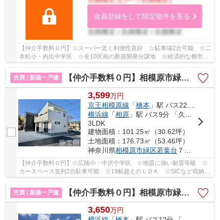
会員登録をして限定物件を見る
【仲介手数料０円】☆スーパー近く利便性良好 ☆駐車場2台可能 ☆二
本松小・内出中学区 ☆全10区画の新規開発分譲地 ☆経済的な都市ガ
ス設備 ☆全居室収納完備 ☆地震に安心の耐震等級3...
【仲介手数料０円】相模原市緑区若葉台7丁目 新築一戸建て
売買 | 新築一戸建
3,599
万
円
京王相模原線
「
橋本
」駅 バス22分 「若葉台中央（相模原市）」 停歩7分
横浜線
「
相原
」駅 バス9分 「久保沢」 停歩20分
3LDK
建物面積：101.25㎡（30.62坪）
土地面積：176.73㎡（53.46坪）
神奈川県
相模原市緑区
若葉台
７丁目
【仲介手数料０円】☆広陵小・中沢中学区 ☆地震に強い耐震等級 ☆
カースペース並列2台駐車可能 ☆19帖超えのＬＤＫ ☆SICなど収納ス
ペース豊富 ☆緑豊かな住環境♪ 【相模原市緑区の新...
【仲介手数料０円】相模原市緑区町屋1丁目 新築一戸建て 全3棟
売買 | 新築一戸建
3,650
万
円
横浜線
「
橋本
」駅 バス12分 「砂」 停歩1分