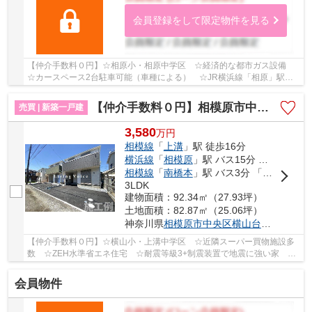
会員登録をして限定物件を見る
【仲介手数料０円】☆相原小・相原中学区 ☆経済的な都市ガス設備
☆カースペース2台駐車可能（車種による） ☆JR横浜線「相原」駅徒
歩17分 ☆床暖房完備 ☆宅配ボックスあり ☆収納ス...
【仲介手数料０円】相模原市中央区横山台第12 新築一戸建て 1号棟 全2棟
売買 | 新築一戸建
3,580
万
円
相模線
「
上溝
」駅 徒歩16分
横浜線
「
相模原
」駅 バス15分 「グリーンプール入口」 停歩3分
相模線
「
南橋本
」駅 バス3分 「清新中学校前」 停歩18分
3LDK
建物面積：92.34㎡（27.93坪）
土地面積：82.87㎡（25.06坪）
神奈川県
相模原市中央区
横山台
２丁目
【仲介手数料０円】☆横山小・上溝中学区 ☆近隣スーパー買物施設多
数 ☆ZEH水準省エネ住宅 ☆耐震等級3+制震装置で地震に強い家 ☆
天候に左右されないインナーバルコニー完備♪ 【相模...
会員物件