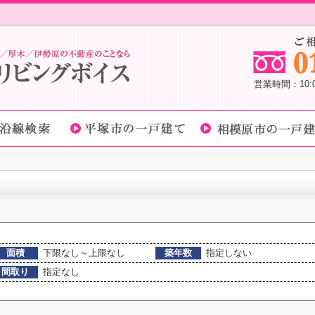
営業時間：10
面積
下限なし～上限なし
築年数
指定しない
間取り
指定なし