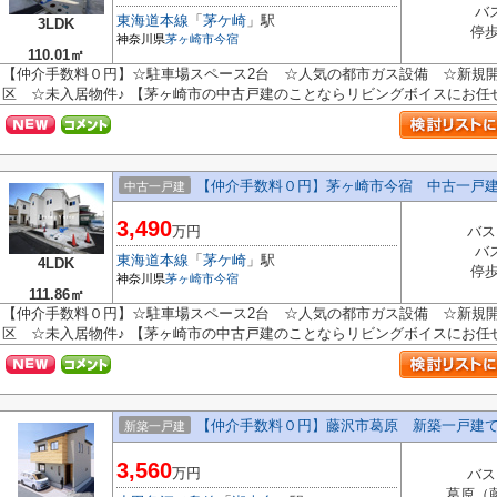
バ
東海道本線
「
茅ケ崎
」駅
3LDK
停歩
神奈川県
茅ヶ崎市
今宿
110.01㎡
【仲介手数料０円】☆駐車場スペース2台 ☆人気の都市ガス設備 ☆新規
区 ☆未入居物件♪ 【茅ヶ崎市の中古戸建のことならリビングボイスにお任
【仲介手数料０円】茅ヶ崎市今宿 中古一戸建
中古一戸建
3,490
万円
バス
バ
東海道本線
「
茅ケ崎
」駅
4LDK
停歩
神奈川県
茅ヶ崎市
今宿
111.86㎡
【仲介手数料０円】☆駐車場スペース2台 ☆人気の都市ガス設備 ☆新規
区 ☆未入居物件♪ 【茅ヶ崎市の中古戸建のことならリビングボイスにお任
【仲介手数料０円】藤沢市葛原 新築一戸建
新築一戸建
3,560
万円
バス
葛原（