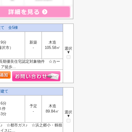
て 全5棟
9分
新築
木造
藤沢市）
-
105.58㎡
選択
▼
長期優良住宅認定対象物件 ☆カー
徒歩...
戸建て
6分
予定
木造
ス停
-
89.84㎡
選択
3分
▼
K♪ ☆都市ガス♪ ☆浜之郷小・鶴嶺
スに...