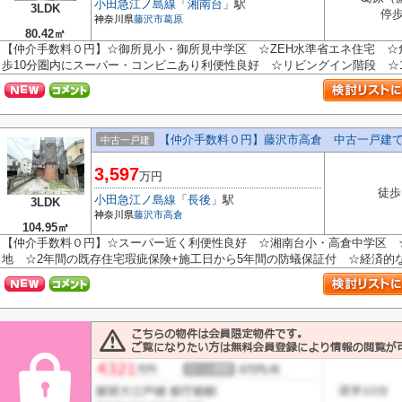
小田急江ノ島線
「
湘南台
」駅
3LDK
停歩
神奈川県
藤沢市
葛原
80.42㎡
【仲介手数料０円】☆御所見小・御所見中学区 ☆ZEH水準省エネ住宅 
歩10分圏内にスーパー・コンビニあり利便性良好 ☆リビングイン階段 ☆1.5
【仲介手数料０円】藤沢市高倉 中古一戸建
中古一戸建
3,597
万円
徒歩
小田急江ノ島線
「
長後
」駅
3LDK
神奈川県
藤沢市
高倉
104.95㎡
【仲介手数料０円】☆スーパー近く利便性良好 ☆湘南台小・高倉中学区 
地 ☆2年間の既存住宅瑕疵保険+施工日から5年間の防蟻保証付 ☆経済的な都