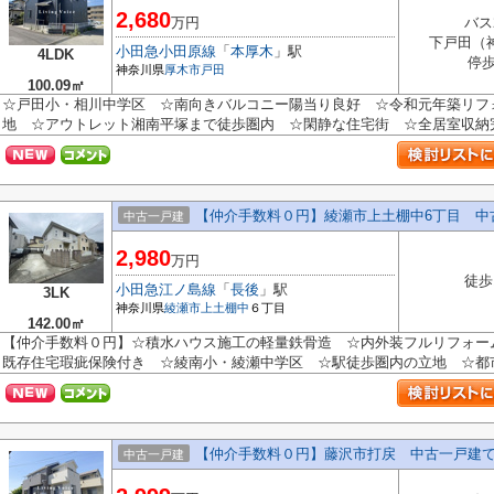
2,680
万円
バス
下戸田（
小田急小田原線
「
本厚木
」駅
4LDK
停歩
神奈川県
厚木市
戸田
100.09㎡
☆戸田小・相川中学区 ☆南向きバルコニー陽当り良好 ☆令和元年築リフ
地 ☆アウトレット湘南平塚まで徒歩圏内 ☆閑静な住宅街 ☆全居室収納完備♪
【仲介手数料０円】綾瀬市上土棚中6丁目 中
中古一戸建
2,980
万円
徒歩
小田急江ノ島線
「
長後
」駅
3LK
神奈川県
綾瀬市
上土棚中
６丁目
142.00㎡
【仲介手数料０円】☆積水ハウス施工の軽量鉄骨造 ☆内外装フルリフォー
既存住宅瑕疵保険付き ☆綾南小・綾瀬中学区 ☆駅徒歩圏内の立地 ☆都市ガ
【仲介手数料０円】藤沢市打戻 中古一戸建
中古一戸建