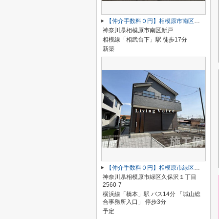
【仲介手数料０円】相模原市南区新戸 新築一戸建て 全3棟
神奈川県相模原市南区新戸
相模線「相武台下」駅 徒歩17分
新築
【仲介手数料０円】相模原市緑区久保沢1丁目 新築一戸建て 4号棟
神奈川県相模原市緑区久保沢１丁目
2560-7
横浜線「橋本」駅 バス14分 「城山総
合事務所入口」 停歩3分
予定