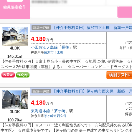
【仲介手数料０円】藤沢市下土棚 新築一戸建
新築一戸建
4,180
万円
バス
小田急江ノ島線
「
長後
」駅
山谷（
4LDK
神奈川県
藤沢市
下土棚
145.31㎡
【仲介手数料０円】☆富士見台小・長後中学区 ☆地震に強い耐震等級 ☆
スペース2台駐車可能（車種による） ☆スーパー・コンビニ・ドラッグストア
【仲介手数料０円】茅ヶ崎市西久保 新築一
新築一戸建
4,180
万円
バス
バ
東海道本線
「
茅ケ崎
」駅
3LDK
停歩
神奈川県
茅ヶ崎市
西久保
100.70㎡
【仲介手数料０円】☆スーパー近く利便性良好です♪ ☆勾配天井のあるLD
中学区♪ ☆住環境良好です♪ 【茅ヶ崎市の新築一戸建ての事ならリビングボイ