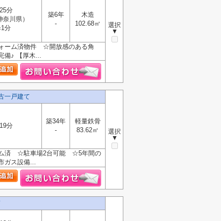
25分
築6年
木造
神奈川県）
-
102.68㎡
選択
1分
▼
ォーム済物件 ☆開放感のある角
 【厚木...
古一戸建て
築34年
軽量鉄骨
19分
-
83.62㎡
選択
▼
ム済 ☆駐車場2台可能 ☆5年間の
ス設備...
て