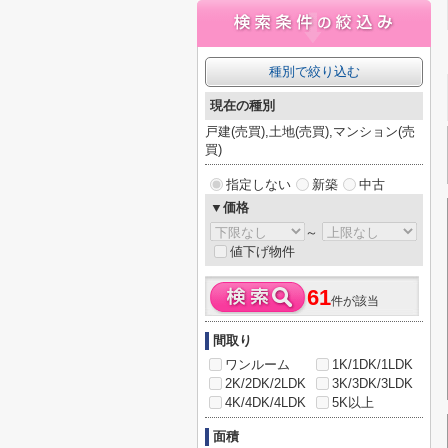
種別で絞り込む
現在の種別
戸建(売買),土地(売買),マンション(売
買)
指定しない
新築
中古
▼価格
～
値下げ物件
61
件が該当
間取り
ワンルーム
1K/1DK/1LDK
2K/2DK/2LDK
3K/3DK/3LDK
4K/4DK/4LDK
5K以上
面積