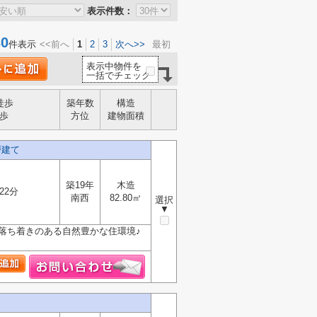
表示件数：
0
件表示
<<前へ
1
2
3
次へ>>
最初
表示中物件を
一括でチェック
徒歩
築年数
構造
歩
方位
建物面積
戸建て
築19年
木造
22分
南西
82.80㎡
選択
▼
落ち着きのある自然豊かな住環境♪