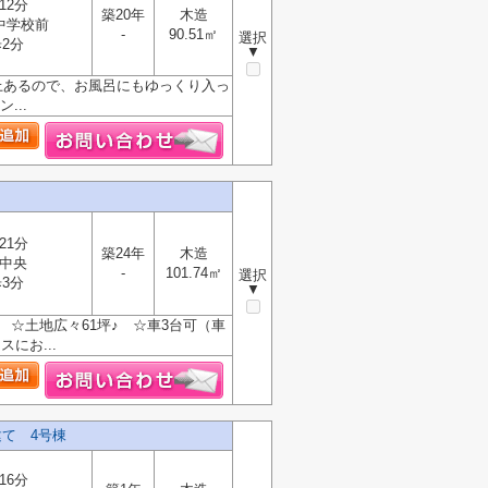
12分
築20年
木造
中学校前
-
90.51㎡
選択
2分
▼
上あるので、お風呂にもゆっくり入っ
...
21分
築24年
木造
中央
-
101.74㎡
選択
3分
▼
☆土地広々61坪♪ ☆車3台可（車
にお...
て 4号棟
16分