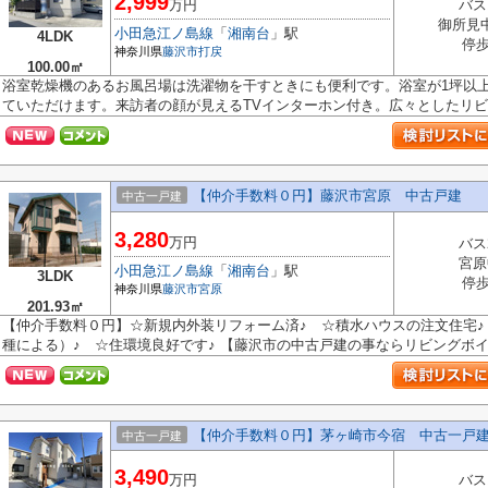
2,999
万円
バス
御所見
小田急江ノ島線
「
湘南台
」駅
4LDK
停歩
神奈川県
藤沢市
打戻
100.00㎡
浴室乾燥機のあるお風呂場は洗濯物を干すときにも便利です。浴室が1坪以
ていただけます。来訪者の顔が見えるTVインターホン付き。広々としたリビン
【仲介手数料０円】藤沢市宮原 中古戸建
中古一戸建
3,280
万円
バス
宮原
小田急江ノ島線
「
湘南台
」駅
3LDK
停歩
神奈川県
藤沢市
宮原
201.93㎡
【仲介手数料０円】☆新規内外装リフォーム済♪ ☆積水ハウスの注文住宅♪ 
種による）♪ ☆住環境良好です♪ 【藤沢市の中古戸建の事ならリビングボイス
【仲介手数料０円】茅ヶ崎市今宿 中古一戸建
中古一戸建
3,490
万円
バス