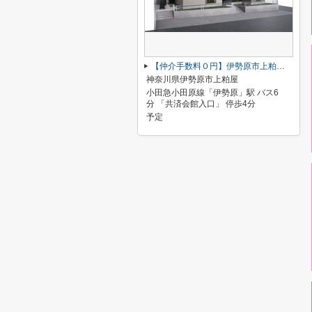
【仲介手数料０円】伊勢原市上粕屋第2期 新築一戸建て 1号棟 全2棟
神奈川県伊勢原市上粕屋
小田急小田原線「伊勢原」駅 バス6
分 「共済会館入口」 停歩4分
予定