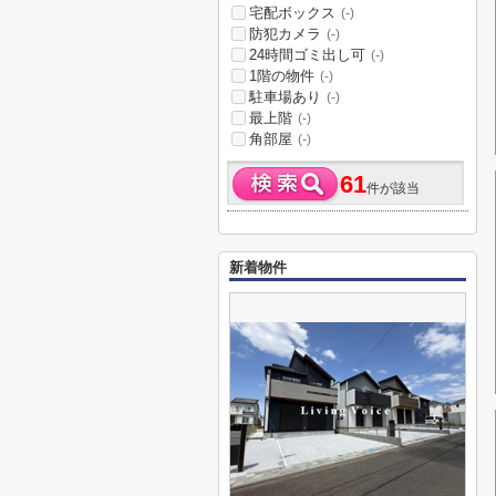
宅配ボックス
(-)
防犯カメラ
(-)
24時間ゴミ出し可
(-)
1階の物件
(-)
駐車場あり
(-)
最上階
(-)
角部屋
(-)
61
件が該当
新着物件