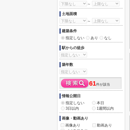
～
土地面積
～
建築条件
指定しない
あり
なし
駅からの徒歩
築年数
61
件が該当
情報公開日
指定しない
本日
3日以内
1週間以内
画像・動画あり
画像あり
動画あり