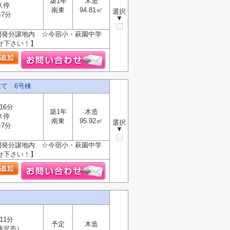
築1年
木造
ス停
南東
94.81㎡
選択
7分
▼
開発分譲地内 ☆今宿小・萩園中学
せ下さい！】
て 6号棟
16分
築1年
木造
ス停
南東
95.92㎡
選択
7分
▼
開発分譲地内 ☆今宿小・萩園中学
せ下さい！】
て
11分
予定
木造
藤沢市）