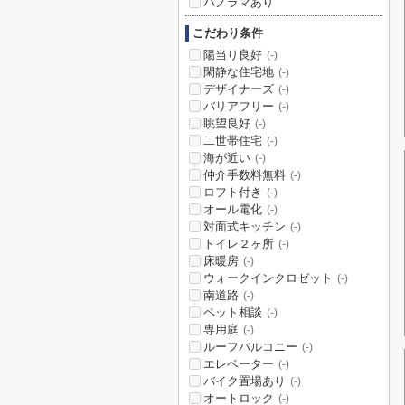
パノラマあり
こだわり条件
陽当り良好
(-)
閑静な住宅地
(-)
デザイナーズ
(-)
バリアフリー
(-)
眺望良好
(-)
二世帯住宅
(-)
海が近い
(-)
仲介手数料無料
(-)
ロフト付き
(-)
オール電化
(-)
対面式キッチン
(-)
トイレ２ヶ所
(-)
床暖房
(-)
ウォークインクロゼット
(-)
南道路
(-)
ペット相談
(-)
専用庭
(-)
ルーフバルコニー
(-)
エレベーター
(-)
バイク置場あり
(-)
オートロック
(-)