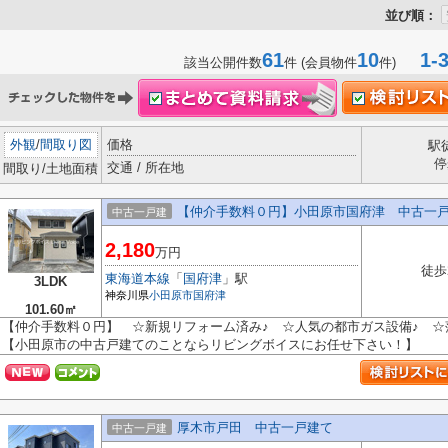
並び順：
61
10
1-3
該当公開件数
件 (会員物件
件)
外観
/
間取り図
価格
駅
停
交通 / 所在地
間取り/土地面積
【仲介手数料０円】小田原市国府津 中古一
中古一戸建
2,180
万円
徒歩
東海道本線
「
国府津
」駅
3LDK
神奈川県
小田原市
国府津
101.60㎡
【仲介手数料０円】 ☆新規リフォーム済み♪ ☆人気の都市ガス設備♪ ☆
【小田原市の中古戸建てのことならリビングボイスにお任せ下さい！】
厚木市戸田 中古一戸建て
中古一戸建