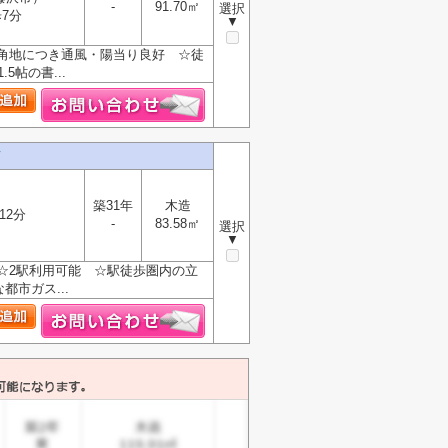
-
91.70㎡
選択
7分
▼
☆角地につき通風・陽当り良好 ☆徒
帖の書...
て
築31年
木造
12分
-
83.58㎡
選択
▼
☆2駅利用可能 ☆駅徒歩圏内の立
市ガス...