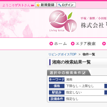
ようこそ
ゲスト
さん
リビングボイスTOP
>
物件一覧
湘南の検索結果一覧
キーワード
湘南
価格
下限なし～上限なし
駅徒歩
指定しない
設備条件
指定なし