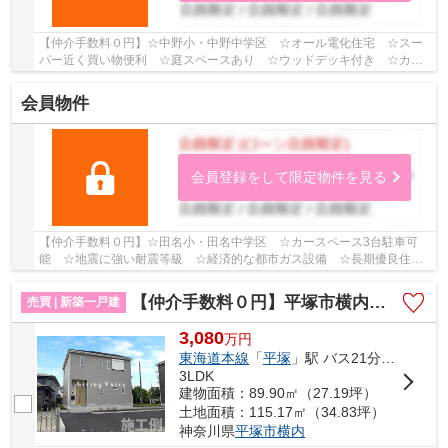
【仲介手数料０円】☆中野小・中野中学区 ☆オール電化住宅 ☆スー
パー近く買い物便利 ☆庭スペースあり ☆ウッドデッキ付き ☆カー
スペース3台駐車可能（車種による） ☆SIC・グルニエ...
会員物件
会員登録をして限定物件を見る
【仲介手数料０円】☆田名小・田名中学区 ☆カースペース3台駐車可
能 ☆地震に強い耐震等級 ☆経済的な都市ガス設備 ☆長期優良住宅
認定物件 ☆ZEH水準省エネ住宅 ☆収納スペース豊富♪ ...
【仲介手数料０円】平塚市横内第29 新築一戸建て
売買 | 新築一戸建
3,080
万
円
東海道本線
「
平塚
」駅 バス21分 「横内団地前」 停歩5分
3LDK
建物面積：89.90㎡（27.19坪）
土地面積：115.17㎡（34.83坪）
神奈川県
平塚市
横内