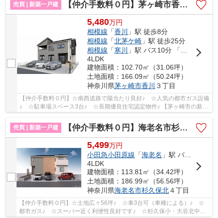
【仲介手数料０円】茅ヶ崎市香川3丁目 新築一戸建て
売買 | 新築一戸建
5,480
万
円
相模線
「
香川
」駅 徒歩8分
相模線
「
北茅ケ崎
」駅 徒歩25分
相模線
「
寒川
」駅 バス10分 「変電所前（茅ヶ崎市）」 停歩12分
4LDK
建物面積：102.70㎡（31.06坪）
土地面積：166.09㎡（50.24坪）
神奈川県
茅ヶ崎市
香川
３丁目
【仲介手数料０円】☆南西道路で陽当たり良好♪ ☆人気の都市ガス設備
♪ ☆駐車場スペース3台♪ ☆長期優良住宅認定物件♪ 【茅ヶ崎市の新築
一戸建てのことならリビングボイスにお任せ下さ...
【仲介手数料０円】海老名市杉久保北1期 新築一戸建て
売買 | 新築一戸建
5,499
万
円
小田急小田原線
「
海老名
」駅 バス12分 「杉久保住宅」 停歩1分
4LDK
建物面積：113.81㎡（34.42坪）
土地面積：186.99㎡（56.56坪）
神奈川県
海老名市
杉久保北
４丁目
【仲介手数料０円】☆土地広々56坪♪ ☆車3台可（車種による）♪ ☆
都市ガス♪ ☆スーパー近く利便性良好です♪ ☆杉久保小・大谷北中学