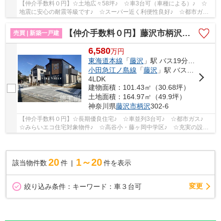
【仲介手数料０円】☆土地広々58坪♪ ☆車3台可（車種による）♪ ☆
地震に安心の耐震等級です♪ ☆スーパー近く利便性良好♪ ☆都市ガス♪
【藤沢市の新築一戸建ての事ならリビングボイスに...
【仲介手数料０円】藤沢市柄沢 新築一戸建て
売買 | 新築一戸建
6,580
万
円
東海道本線
「
藤沢
」駅 バス19分 「渡内」 停歩5分
小田急江ノ島線
「
藤沢
」駅 バス19分 「渡内」 停歩5分
4LDK
建物面積：101.43㎡（30.68坪）
土地面積：164.97㎡（49.9坪）
神奈川県
藤沢市
柄沢
302-6
【仲介手数料０円】☆長期優良住宅♪ ☆車並列3台可♪ ☆都市ガス♪
☆みらいエコ住宅対象物件♪ ☆高谷小・藤ヶ岡中学区♪ ☆充実の設備♪
【藤沢市の新築一戸建ての事ならリビングボイスに...
20
1～20
該当物件数
件
件を表示
変更
絞り込み条件：
キーワード：車３台可