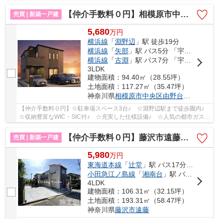
区♪ 【海老名市の新築一戸建ての事ならリビングボイ...
【仲介手数料０円】相模原市中央区由野台1丁目 新築一戸建て 全2棟
売買 | 新築一戸建
5,680
万
円
横浜線
「
淵野辺
」駅 徒歩19分
横浜線
「
矢部
」駅 バス5分 「宇宙科学研究本部」 停歩9分
横浜線
「
古淵
」駅 バス7分 「宇宙科学研究本部」 停歩8分
3LDK
建物面積：94.40㎡（28.55坪）
土地面積：117.27㎡（35.47坪）
神奈川県
相模原市中央区
由野台
１丁目
【仲介手数料０円】☆駐車場スペース3台♪ ☆淵野辺駅まで徒歩圏内♪
☆収納豊富なWIC・SIC付♪ ☆充実した仕様設備♪ ☆人気の都市ガス設
備♪ ☆住宅性能評価取得♪ 【相模原市中央区の新築...
【仲介手数料０円】藤沢市遠藤 新築一戸建て
売買 | 新築一戸建
5,980
万
円
東海道本線
「
辻堂
」駅 バス17分 「滝の沢不動前」 停歩5分
小田急江ノ島線
「
湘南台
」駅 バス15分 「湘南ライフタウン」 停歩8分
4LDK
建物面積：106.31㎡（32.15坪）
土地面積：193.31㎡（58.47坪）
神奈川県
藤沢市
遠藤