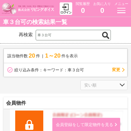
閲覧履歴
お気に入り
メニュー
0
0
車３台可の検索結果一覧
再検索
20
1～20
該当物件数
件
件を表示
変更
絞り込み条件：
キーワード：車３台可
会員物件
会員登録をして限定物件を見る