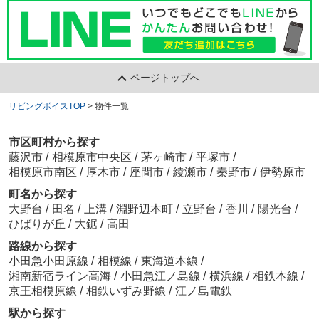
ページトップへ
リビングボイスTOP
>
物件一覧
市区町村から探す
藤沢市
/
相模原市中央区
/
茅ヶ崎市
/
平塚市
/
相模原市南区
/
厚木市
/
座間市
/
綾瀬市
/
秦野市
/
伊勢原市
町名から探す
大野台
/
田名
/
上溝
/
淵野辺本町
/
立野台
/
香川
/
陽光台
/
ひばりが丘
/
大鋸
/
高田
路線から探す
小田急小田原線
/
相模線
/
東海道本線
/
湘南新宿ライン高海
/
小田急江ノ島線
/
横浜線
/
相鉄本線
/
京王相模原線
/
相鉄いずみ野線
/
江ノ島電鉄
駅から探す