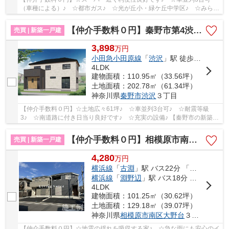
（車種による）♪ ☆都市ガス♪ ☆光が丘小・緑ケ丘中学区♪ ☆みらい
エコ住宅対象物件♪ 【相模原市中央区の新築一戸建て...
【仲介手数料０円】秦野市第4渋沢 新築一戸建て
売買 | 新築一戸建
3,898
万
円
小田急小田原線
「
渋沢
」駅 徒歩18分
4LDK
建物面積：110.95㎡（33.56坪）
土地面積：202.78㎡（61.34坪）
神奈川県
秦野市
渋沢
３丁目
【仲介手数料０円】☆土地広々61坪♪ ☆車並列3台可♪ ☆耐震等級
3♪ ☆南道路に付き日当り良好です♪ ☆充実の設備♪ 【秦野市の新築一
戸建ての事ならリビングボイスにお任せ下さい！】
【仲介手数料０円】相模原市南区大野台第43 新築一戸建て
売買 | 新築一戸建
4,280
万
円
横浜線
「
古淵
」駅 バス22分 「松が丘」 停歩4分
横浜線
「
淵野辺
」駅 バス18分 「松が丘」 停歩4分
4LDK
建物面積：101.25㎡（30.62坪）
土地面積：129.18㎡（39.07坪）
神奈川県
相模原市南区
大野台
３丁目
【仲介手数料０円】☆地震の揺れを吸収する家♪ ☆急な雨にも安心のイ