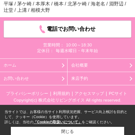
平塚
/
茅ケ崎
/
本厚木
/
橋本
/
北茅ケ崎
/
海老名
/
淵野辺
/
辻堂
/
上溝
/
相模大野
電話でお問い合わせ
営業時間：
10:00～18:30
定休日：
毎週水曜日・年末年始
ホーム
会社概要
お問い合わせ
来店予約
プライバシーポリシー
利用規約
アクセスマップ
PCサイト
Copyright(c) 株式会社リビングボイス All rights reserved.
当サイトでは、お客様の当サイト利用状況把握、サービス向上検討を目的と
して、クッキー（Cookie）を使用しています。
詳しくは、当社の
「Cookieの取扱いについて」
をご確認ください。
閉じる