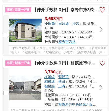
【伊勢原市の新築一戸建ての事ならリビングボイス...
【仲介手数料０円】秦野市第3渋沢 新築一戸建て
売買 | 新築一戸建
3,698
万
円
小田急小田原線
「
渋沢
」駅 徒歩20分
4LDK
建物面積：107.64㎡（32.56坪）
土地面積：147.33㎡（44.56坪）
神奈川県
秦野市
渋沢
【仲介手数料０円】☆東南・南西の角地で日当たり良好♪ ☆駐車場並列
3台可♪ ☆耐震等級3♪ ☆収納豊富な一戸建て♪ 【秦野市の新築一戸建
ての事ならリビングボイスにお任せ下さい！】
【仲介手数料０円】相模原市中央区光が丘第13 新築一戸建て 全2棟
売買 | 新築一戸建
3,780
万
円
横浜線
「
淵野辺
」駅 バス14分 「光が丘3丁目」 停歩2分
相模線
「
番田
」駅 バス2分 「七曲り下」 停歩18分
相模線
「
上溝
」駅 バス10分 「千代田（相模原市中央区）」 停歩14分
4LDK
建物面積：93.15㎡（28.17坪）
土地面積：114.25㎡（34.56坪）
神奈川県
相模原市中央区
光が丘
３丁目
【仲介手数料０円】☆スーパー近く利便性良好です♪ ☆車並列3台可