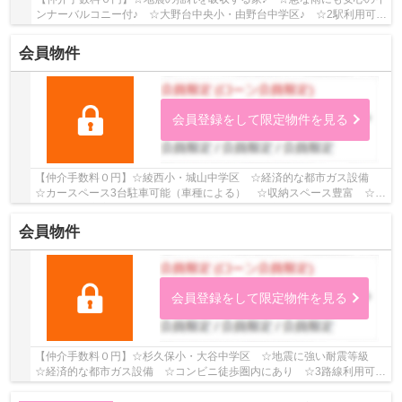
ンナーバルコニー付♪ ☆大野台中央小・由野台中学区♪ ☆2駅利用可能
♪ 【相模原市南区の新築一戸建ての事ならリビン...
会員物件
会員登録をして限定物件を見る
【仲介手数料０円】☆綾西小・城山中学区 ☆経済的な都市ガス設備
☆カースペース3台駐車可能（車種による） ☆収納スペース豊富 ☆リ
ビング床暖房完備 ☆陽当り・通風良好♪ 【綾瀬市の...
会員物件
会員登録をして限定物件を見る
【仲介手数料０円】☆杉久保小・大谷中学区 ☆地震に強い耐震等級
☆経済的な都市ガス設備 ☆コンビニ徒歩圏内にあり ☆3路線利用可
☆51坪のゆとりのある敷地 ☆カースペース3台駐車可...