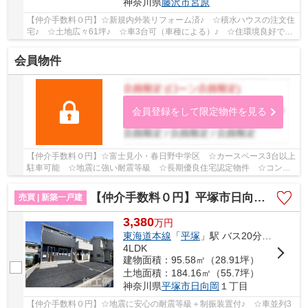
神奈川県
藤沢市
宮原
【仲介手数料０円】☆新規内外装リフォーム済♪ ☆積水ハウスの注文住
宅♪ ☆土地広々61坪♪ ☆車3台可（車種による）♪ ☆住環境良好です
♪ 【藤沢市の中古戸建の事ならリビングボイスにお...
会員物件
会員登録をして限定物件を見る
【仲介手数料０円】☆富士見小・春日野中学区 ☆カースペース3台以上
駐車可能 ☆地震に強い耐震等級 ☆長期優良住宅認定物件 ☆コンビ
ニ徒歩圏内 ☆収納スペース豊富♪ 【平塚市の新築一...
【仲介手数料０円】平塚市日向岡 第4 新築一戸建て 全2棟
売買 | 新築一戸建
3,380
万
円
東海道本線
「
平塚
」駅 バス20分 「日向岡1丁目」 停歩6分
4LDK
建物面積：95.58㎡（28.91坪）
土地面積：184.16㎡（55.7坪）
神奈川県
平塚市
日向岡
１丁目
【仲介手数料０円】☆地震に安心の耐震等級＋制振装置付♪ ☆車並列3