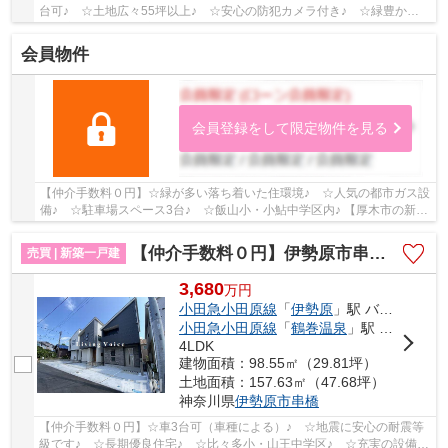
台可♪ ☆土地広々55坪以上♪ ☆安心の防犯カメラ付き♪ ☆緑豊かな
住環境です♪ 【平塚市の新築一戸建ての事ならリビン...
会員物件
会員登録をして限定物件を見る
【仲介手数料０円】☆緑が多い落ち着いた住環境♪ ☆人気の都市ガス設
備♪ ☆駐車場スペース3台♪ ☆飯山小・小鮎中学区内♪ 【厚木市の新築
一戸建てのことならリビングボイスにお任せ下さ...
【仲介手数料０円】伊勢原市串橋 新築一戸建て 全3棟
売買 | 新築一戸建
3,680
万
円
小田急小田原線
「
伊勢原
」駅 バス16分 「串橋入口」 停歩3分
小田急小田原線
「
鶴巻温泉
」駅 バス9分 「串橋入口」 停歩3分
4LDK
建物面積：98.55㎡（29.81坪）
土地面積：157.63㎡（47.68坪）
神奈川県
伊勢原市
串橋
【仲介手数料０円】☆車3台可（車種による）♪ ☆地震に安心の耐震等
級です♪ ☆長期優良住宅♪ ☆比々多小・山王中学区♪ ☆充実の設備♪