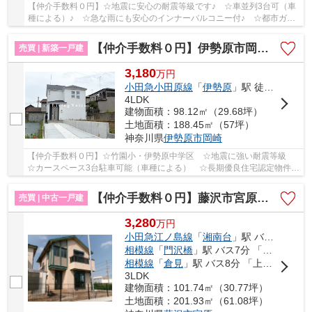
【仲介手数料０円】☆地震に安心の耐震等級です♪ ☆車並列3台可（車
種による）♪ ☆急な雨にも安心のインナーバルコニー付♪ ☆都市ガス♪
【平塚市の新築一戸建ての事ならリビングボイス...
【仲介手数料０円】伊勢原市岡崎2期 新築一戸建て
売買 | 新築一戸建
3,180
万
円
小田急小田原線
「
伊勢原
」駅 徒歩21分
4LDK
建物面積：98.12㎡（29.68坪）
土地面積：188.45㎡（57坪）
神奈川県
伊勢原市
岡崎
【仲介手数料０円】☆竹園小・伊勢原中学区 ☆地震に強い耐震等級
☆カースペース3台駐車可能（車種による） ☆長期優良住宅認定物件
☆SIC・床下収納など収納スペース豊富 ☆コンビニ...
【仲介手数料０円】藤沢市宮原 中古戸建
売買 | 中古一戸建
3,280
万
円
小田急江ノ島線
「
湘南台
」駅 バス21分 「宮原中央」 停歩3分
相模線
「
門沢橋
」駅 バス7分 「上大村」 停歩17分
相模線
「
倉見
」駅 バス8分 「上大村」 停歩17分
3LDK
建物面積：101.74㎡（30.77坪）
土地面積：201.93㎡（61.08坪）