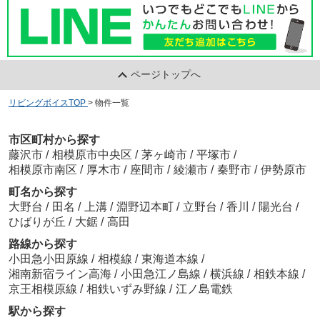
ページトップへ
リビングボイスTOP
>
物件一覧
市区町村から探す
藤沢市
/
相模原市中央区
/
茅ヶ崎市
/
平塚市
/
相模原市南区
/
厚木市
/
座間市
/
綾瀬市
/
秦野市
/
伊勢原市
町名から探す
大野台
/
田名
/
上溝
/
淵野辺本町
/
立野台
/
香川
/
陽光台
/
ひばりが丘
/
大鋸
/
高田
路線から探す
小田急小田原線
/
相模線
/
東海道本線
/
湘南新宿ライン高海
/
小田急江ノ島線
/
横浜線
/
相鉄本線
/
京王相模原線
/
相鉄いずみ野線
/
江ノ島電鉄
駅から探す