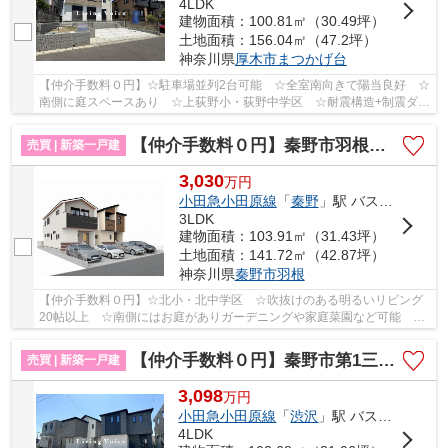
4LDK
建物面積：100.81㎡（30.49坪）
土地面積：156.04㎡（47.2坪）
神奈川県
厚木市
まつかげ台
【仲介手数料０円】☆駐車場並列2台可能 ☆全室南向きで陽当良好 ☆
南側に庭スペースあり ☆上荻野小・荻野中学区 ☆耐震構造+制震ダン
パーで地震に強い家 ☆経済的な都市ガス設備♪ 【...
【仲介手数料０円】秦野市羽根 新築一戸建て 1号棟 全2棟
売買 | 新築一戸建
3,030
万
円
小田急小田原線
「
秦野
」駅 バス15分 「羽根（神奈川県）」 停歩1分
3LDK
建物面積：103.91㎡（31.43坪）
土地面積：141.72㎡（42.87坪）
神奈川県
秦野市
羽根
【仲介手数料０円】☆北小・北中学区 ☆吹抜けのある明るいリビング
20帖以上 ☆南側にはお庭がありガーデニングや家庭菜園など可能
☆ZEH水準省エネ住宅 ☆駐車場並列2台可能 ☆長期優...
【仲介手数料０円】秦野市第1三屋 新築一戸建て 全2棟
売買 | 新築一戸建
3,098
万
円
小田急小田原線
「
渋沢
」駅 バス14分 「塚原橋（秦野市）」 停歩5分
4LDK