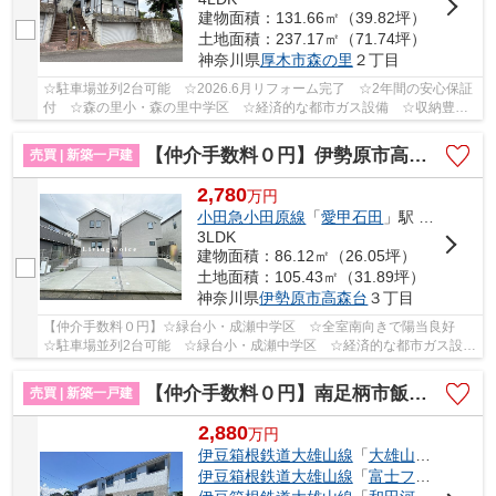
建物面積：131.66㎡（39.82坪）
土地面積：237.17㎡（71.74坪）
神奈川県
厚木市
森の里
２丁目
☆駐車場並列2台可能 ☆2026.6月リフォーム完了 ☆2年間の安心保証
付 ☆森の里小・森の里中学区 ☆経済的な都市ガス設備 ☆収納豊富
な間取り♪ 【厚木市の中古戸建のことならリビングボ...
【仲介手数料０円】伊勢原市高森台3丁目第1期 新築一戸建て 全2棟
売買 | 新築一戸建
2,780
万
円
小田急小田原線
「
愛甲石田
」駅 バス8分 「大上（厚木市）」 停歩2分
3LDK
建物面積：86.12㎡（26.05坪）
土地面積：105.43㎡（31.89坪）
神奈川県
伊勢原市
高森台
３丁目
【仲介手数料０円】☆緑台小・成瀬中学区 ☆全室南向きで陽当良好
☆駐車場並列2台可能 ☆緑台小・成瀬中学区 ☆経済的な都市ガス設
備 ☆断熱性能等級6 ☆地震に安心の耐震等級3 ☆ZEH...
【仲介手数料０円】南足柄市飯沢第5 新築一戸建て 全2棟
売買 | 新築一戸建
2,880
万
円
伊豆箱根鉄道大雄山線
「
大雄山
」駅 徒歩6
伊豆箱根鉄道大雄山線
「
富士フイルム前
」