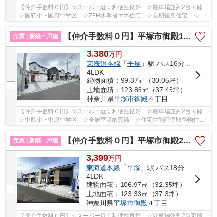
【仲介手数料０円】☆スーパー近く利便性良好 ☆駐車場並列2台可能
☆国府小・国府中学区 ☆ZEH水準省エネ住宅 ☆長期優良住宅 ☆全
居室収納完備 ☆南側に庭スペースあり♪ 【大磯町の新...
【仲介手数料０円】平塚市御殿15期 新築一戸建て 全5棟
売買 | 新築一戸建
3,380
万
円
東海道本線
「
平塚
」駅 バス16分 「大縄橋」 停歩5分
4LDK
建物面積：99.37㎡（30.05坪）
土地面積：123.86㎡（37.46坪）
神奈川県
平塚市
御殿
４丁目
【仲介手数料０円】☆スーパー近く利便性良好 ☆駐車場並列2台可能
☆中原小・中原中学区 ☆全居室収納完備 ☆住宅性能評価取得物件
☆長期優良住宅 ☆南向きバルコニー陽当り良好♪ 【...
【仲介手数料０円】平塚市御殿2期 新築一戸建て 全5棟
売買 | 新築一戸建
3,399
万
円
東海道本線
「
平塚
」駅 バス18分 「大縄橋」 停歩5分
4LDK
建物面積：106.97㎡（32.35坪）
土地面積：123.33㎡（37.3坪）
神奈川県
平塚市
御殿
４丁目
【仲介手数料０円】☆スーパー近く利便性良好 ☆駐車場並列2台可能