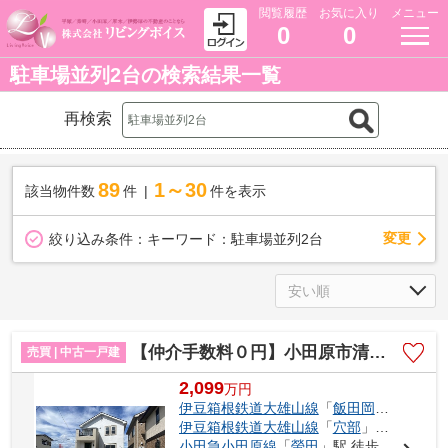
閲覧履歴
お気に入り
メニュー
0
0
駐車場並列2台の検索結果一覧
再検索
89
1～30
該当物件数
件
件を表示
変更
絞り込み条件：
キーワード：駐車場並列2台
【仲介手数料０円】小田原市清水新田 中古一戸建て
売買 | 中古一戸建
2,099
万
円
伊豆箱根鉄道大雄山線
「
飯田岡
」駅 徒歩9
伊豆箱根鉄道大雄山線
「
穴部
」駅 徒歩10分
小田急小田原線
「
螢田
」駅 徒歩15分