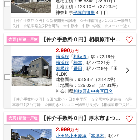
建物面積：95.58㎡（28.91坪）
土地面積：123.10㎡（37.23坪）
神奈川県
平塚市
御殿
４丁目
【仲介手数料０円】☆新規開発分譲地 ☆全棟南向きバルコニー陽当り
良好 ☆駐車場並列2台可能 ☆中原小・中原中学区 ☆スーパー近く利
便性良好 ☆ZEH水準省エネ住宅 ☆地震に安心の耐震...
【仲介手数料０円】相模原市中央区田名 新築一戸建て 全3棟
売買 | 新築一戸建
2,990
万
円
横浜線
「
相模原
」駅 バス19分 「田名坂上」 停歩10分
横浜線
「
橋本
」駅 バス21分 「雨窪（神奈川県）」 停歩11分
相模線
「
番田
」駅 バス8分 「田名バスターミナル」 停歩14分
4LDK
建物面積：93.98㎡（28.42坪）
土地面積：125.02㎡（37.81坪）
神奈川県
相模原市中央区
田名
【仲介手数料０円】☆田名北小・田名中学区 ☆全居室収納完備 ☆駐
車場並列2台可能 ☆南向きバルコニー陽当り良好♪ 【相模原市中央区の
新築一戸建てのことならリビングボイスにお任せ下...
【仲介手数料０円】厚木市まつかげ台2期 新築一戸建て
売買 | 新築一戸建
2,999
万
円
小田急小田原線
「
本厚木
」駅 バス39分 「まつかげ台」 停歩3分