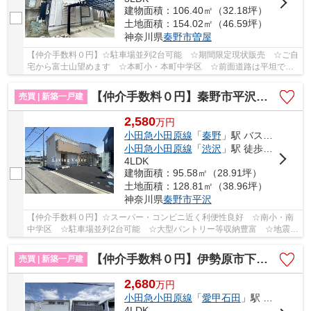
建物面積：106.40㎡（32.18坪）
土地面積：154.02㎡（46.59坪）
神奈川県
秦野市
曽屋
【仲介手数料０円】☆駐車場並列2台可能 ☆期間限定現状販売 ☆ご自
宅から富士山望めます ☆本町小・本町中学区 ☆前面道路は平坦で暮
らしやすい住環境 ☆閑静な住宅街♪ 【秦野市の中古...
【仲介手数料０円】秦野市平沢第19 新築一戸建て
売買 | 新築一戸建
2,580
万
円
小田急小田原線
「
秦野
」駅 バス8分 「土橋」 停歩5分
小田急小田原線
「
渋沢
」駅 徒歩26分
4LDK
建物面積：95.58㎡（28.91坪）
土地面積：128.81㎡（38.96坪）
神奈川県
秦野市
平沢
【仲介手数料０円】☆スーパー・コンビニ近く利便性良好 ☆南小・南
中学区 ☆駐車場並列2台可能 ☆大型パントリー等収納豊富 ☆地震に
安心の耐震等級3 ☆ZEH水準省エネ住宅 ☆住宅性能...
【仲介手数料０円】伊勢原市下落合第12 新築一戸建て 全2棟
売買 | 新築一戸建
2,680
万
円
小田急小田原線
「
愛甲石田
」駅 バス11分 「下落合（神奈川県）」 停歩3分
4LDK