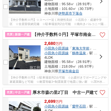
建物面積：95.58㎡（28.91坪）
土地面積：101.60㎡（30.73坪）
神奈川県
伊勢原市
下落合
【仲介手数料０円】☆スーパー近く利便性良好 ☆石田小・成瀬中学
区 ☆全居室収納完備 ☆駐車場並列2台可能 ☆南向きバルコニー陽当
り良好 ☆ZEH水準省エネ住宅♪ 【伊勢原市の新築一戸...
【仲介手数料０円】平塚市南金目第19 新築一戸建て
売買 | 新築一戸建
2,680
万
円
小田急小田原線
「
東海大学前
」駅 バス12分 「金目」 停歩8分
小田急小田原線
「
鶴巻温泉
」駅 バス10分 「堀町（神奈川県）」 停歩12分
4LDK
建物面積：95.58㎡（28.91坪）
土地面積：218.09㎡（65.97坪）
神奈川県
平塚市
南金目
【仲介手数料０円】☆駐車場並列2台可能 ☆お庭付きでガーデニングや
家庭菜園など可能 ☆耐震等級3+制震装置で地震に強い家 ☆ZEH水準
省エネ住宅 ☆金目小・金目中学区 ☆全居室収納完...
厚木市森の里2丁目 中古一戸建て
売買 | 中古一戸建
2,699
万
円
小田急小田原線
「
愛甲石田
」駅 バス22分 「森の里二丁目」 停歩2分
4LDK