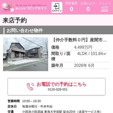
閲覧履歴
お気に入り
メニュー
0
0
来店予約
お問い合わせ物件
【仲介手数料０円】座間市立野台2期 新築一戸建て 全3棟
価格
4,499万円
間取り / 面
4LDK / 101.84㎡
積
築年月
2026年 6月
お電話での予約はこちら
0120-028-551
営業時間
10:00～18:30
定休日
毎週水曜日・年末年始
交通
小田急小田原線 東海大学前駅 徒歩20分（送迎サービス有）