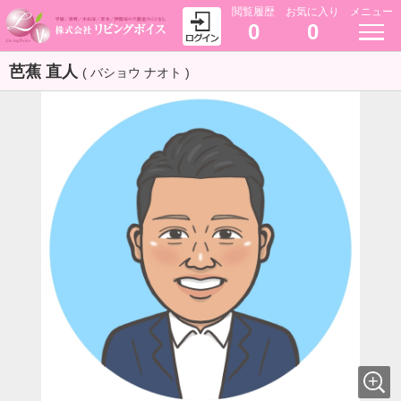
閲覧履歴
お気に入り
メニュー
0
0
芭蕉 直人
( バショウ ナオト )