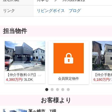
リンク
リビングボイス ブログ
担当物件
【仲介手数料０円】茅ヶ崎市香川1丁目 新築一戸建て
会員限定物件
4,380万円
/ 3LDK
6,180万円
/
お客様より
茅ヶ崎市 T様