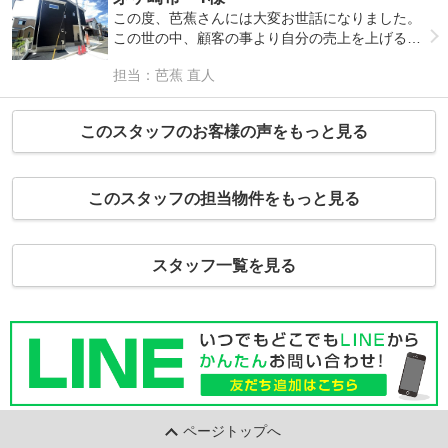
この度、芭蕉さんには大変お世話になりました。
この世の中、顧客の事より自分の売上を上げる為
だけの無責任な営業マンが多い中、芭蕉さんから
担当：芭蕉 直人
は最後まで一切の売込みのトークはありませんで
した。 しかし人柄や雰囲気で知識や経験数の違
いを感じる事ができ、安心してお任せする事が出
このスタッフのお客様の声をもっと見る
来ました。 お客様以外の業務上関わる関係者と
のお付き合いもしっかりされている事も伝わりま
した。 私も住宅ローンに不安を抱えており、数
このスタッフの担当物件をもっと見る
年前にも購入を検討してましたがローンで不可が
出てしまいました。しかし様々な思いやタイミン
グもあり諦めきれず人生最後の住宅購入を進めよ
うと決意し内覧の申込を致しました。 包み隠さ
スタッフ一覧を見る
ず芭蕉さんへ相談し今回の金融機関を選択頂けた
と思います。 もし他の不動産会社や担当者が芭
蕉さん以外の方でしたら無理だったのかもしれま
せん。 本当にお世話になりました。有難う御座
います。 今後とも引続き宜しくお願い致しま
す。
ページトップへ