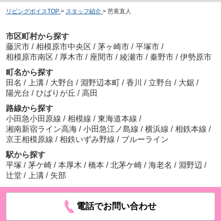
リビングボイスTOP
>
スタッフ紹介
>
芭蕉直人
市区町村から探す
藤沢市
/
相模原市中央区
/
茅ヶ崎市
/
平塚市
/
相模原市南区
/
厚木市
/
座間市
/
綾瀬市
/
秦野市
/
伊勢原市
町名から探す
田名
/
上溝
/
大野台
/
淵野辺本町
/
香川
/
立野台
/
大鋸
/
陽光台
/
ひばりが丘
/
高田
路線から探す
小田急小田原線
/
相模線
/
東海道本線
/
湘南新宿ライン高海
/
小田急江ノ島線
/
横浜線
/
相鉄本線
/
京王相模原線
/
相鉄いずみ野線
/
ブルーライン
駅から探す
平塚
/
茅ケ崎
/
本厚木
/
橋本
/
北茅ケ崎
/
海老名
/
淵野辺
/
辻堂
/
上溝
/
矢部
電話でお問い合わせ