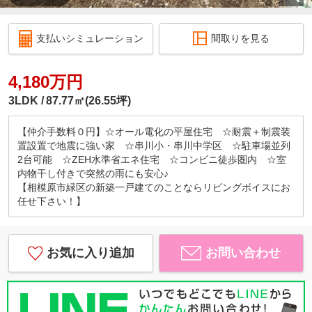
支払いシミュレーション
間取りを見る
4,180万円
3LDK
87.77㎡(26.55坪)
【仲介手数料０円】☆オール電化の平屋住宅 ☆耐震＋制震装
置設置で地震に強い家 ☆串川小・串川中学区 ☆駐車場並列
2台可能 ☆ZEH水準省エネ住宅 ☆コンビニ徒歩圏内 ☆室
内物干し付きで突然の雨にも安心♪
【相模原市緑区の新築一戸建てのことならリビングボイスにお
任せ下さい！】
お気に入り追加
お問い合わせ