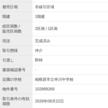
都市計画
非線引区域
階建
1階建
総区画数 /
2区画 / 1区画
販売区画数
現況
完成済み
取引態様
仲介
引渡し
即時
建築確認番号
-
近隣の学校
相模原市立串川中学校
物件番号
102889269
取引条件の有効
2026年08月22日
期限