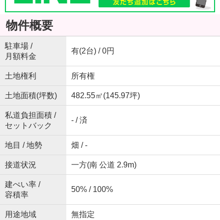
物件概要
駐車場 /
有(2台) / 0円
月額料金
土地権利
所有権
土地面積(坪数)
482.55㎡(145.97坪)
私道負担面積 /
- / 済
セットバック
地目 / 地勢
畑 / -
接道状況
一方(南 公道 2.9m)
建ぺい率 /
50% / 100%
容積率
用途地域
無指定