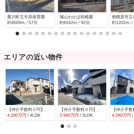
愛川町立半原保育園
城山わかば幼稚園
相模原市立
約4509m／57分
約6542m／82分
約1202m／
エリアの近い物件
【仲介手数料０円】相模原市緑区二本松3丁目 中古一戸建て
【仲介手数料０円】相模原市緑区相原6丁目 新築一戸建て 全3棟
4,280
万
円
/ 4LDK
3,980
万
円
/ 3LDK
4,280
万
円