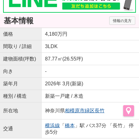
基本情報
情報の見方
価格
4,180万円
間取り / 詳細
3LDK
建物面積(坪数)
87.77㎡(26.55坪)
向き
-
築年月
2026年 3月(新築)
種別 / 構造
新築一戸建 / 木造
所在地
神奈川県
相模原市緑区
長竹
横浜線
「
橋本
」駅 バス37分 「長竹」 停
交通
歩5分