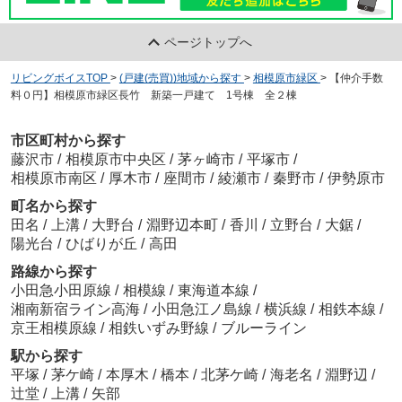
ページトップへ
リビングボイスTOP
>
(戸建(売買))地域から探す
>
相模原市緑区
>
【仲介手数
料０円】相模原市緑区長竹 新築一戸建て 1号棟 全２棟
市区町村から探す
藤沢市
/
相模原市中央区
/
茅ヶ崎市
/
平塚市
/
相模原市南区
/
厚木市
/
座間市
/
綾瀬市
/
秦野市
/
伊勢原市
町名から探す
田名
/
上溝
/
大野台
/
淵野辺本町
/
香川
/
立野台
/
大鋸
/
陽光台
/
ひばりが丘
/
高田
路線から探す
小田急小田原線
/
相模線
/
東海道本線
/
湘南新宿ライン高海
/
小田急江ノ島線
/
横浜線
/
相鉄本線
/
京王相模原線
/
相鉄いずみ野線
/
ブルーライン
駅から探す
平塚
/
茅ケ崎
/
本厚木
/
橋本
/
北茅ケ崎
/
海老名
/
淵野辺
/
辻堂
/
上溝
/
矢部