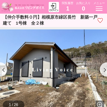
閲覧履歴
お気に入り
メニュー
1
0
【仲介手数料０円】相模原市緑区長竹 新築一戸
建て 1号棟 全２棟
1 / 26