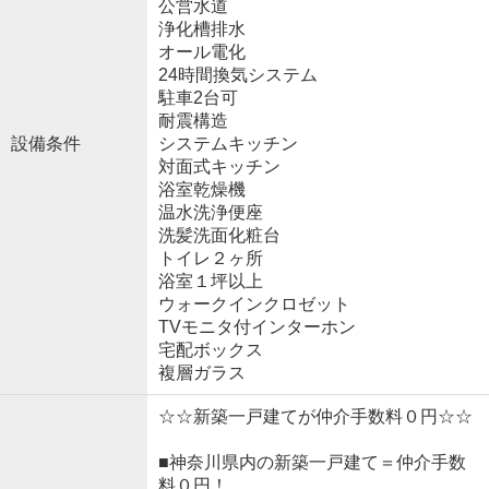
公営水道
浄化槽排水
オール電化
24時間換気システム
駐車2台可
耐震構造
設備条件
システムキッチン
対面式キッチン
浴室乾燥機
温水洗浄便座
洗髪洗面化粧台
トイレ２ヶ所
浴室１坪以上
ウォークインクロゼット
TVモニタ付インターホン
宅配ボックス
複層ガラス
☆☆新築一戸建てが仲介手数料０円☆☆
■神奈川県内の新築一戸建て＝仲介手数
料０円！