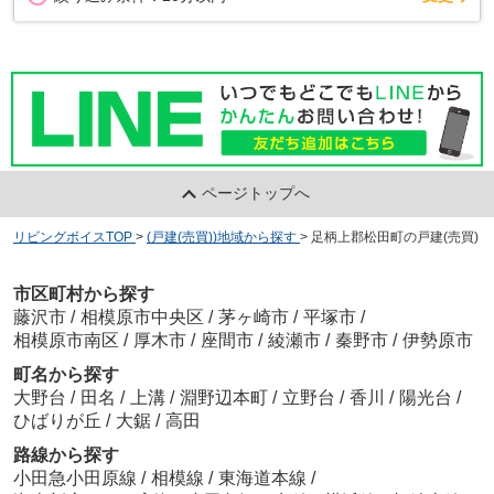
ページトップへ
リビングボイスTOP
>
(戸建(売買))地域から探す
>
足柄上郡松田町の戸建(売買)
市区町村から探す
藤沢市
/
相模原市中央区
/
茅ヶ崎市
/
平塚市
/
相模原市南区
/
厚木市
/
座間市
/
綾瀬市
/
秦野市
/
伊勢原市
町名から探す
大野台
/
田名
/
上溝
/
淵野辺本町
/
立野台
/
香川
/
陽光台
/
ひばりが丘
/
大鋸
/
高田
路線から探す
小田急小田原線
/
相模線
/
東海道本線
/