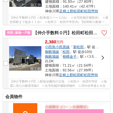
建物面積：91.93㎡（27.80坪）
土地面積：140.41㎡（42.47坪）
神奈川県
足柄上郡松田町
松田惣領
【仲介手数料０円】☆駐車場スペース2台♪ ☆住宅性能評価取得♪ ☆新
松田駅まで徒歩１１分♪ ☆松田小・松田中学区内♪ 【松田町の新築一戸
建てのことならリビングボイスにお任せ下さい！】
【仲介手数料０円】松田町松田惣領第1期 新築一戸建て 全3棟
売買 | 新築一戸建
2,380
万
円
小田急小田原線
「
新松田
」駅 徒歩4分
御殿場線
「
松田
」駅 徒歩10分
御殿場線
「
相模金子
」駅 バス5分 「新松田駅」 停歩7分
2LDK
建物面積：71.21㎡（21.54坪）
土地面積：92.56㎡（27.99坪）
神奈川県
足柄上郡松田町
松田惣領
【仲介手数料０円】☆駅徒歩圏内の立地 ☆松田小・松田中学区 ☆地
震に安心の耐震等級3 ☆住宅性能評価取得物件 ☆ZEH水準省エネ住
宅 ☆全居室収納完備 ☆コンビニ徒歩圏内♪ 【松田町の...
会員物件