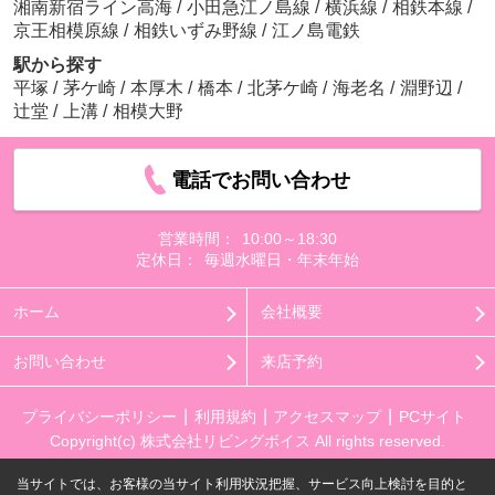
湘南新宿ライン高海
/
小田急江ノ島線
/
横浜線
/
相鉄本線
/
京王相模原線
/
相鉄いずみ野線
/
江ノ島電鉄
駅から探す
平塚
/
茅ケ崎
/
本厚木
/
橋本
/
北茅ケ崎
/
海老名
/
淵野辺
/
辻堂
/
上溝
/
相模大野
電話でお問い合わせ
営業時間：
10:00～18:30
定休日：
毎週水曜日・年末年始
ホーム
会社概要
お問い合わせ
来店予約
プライバシーポリシー
利用規約
アクセスマップ
PCサイト
Copyright(c) 株式会社リビングボイス All rights reserved.
当サイトでは、お客様の当サイト利用状況把握、サービス向上検討を目的と