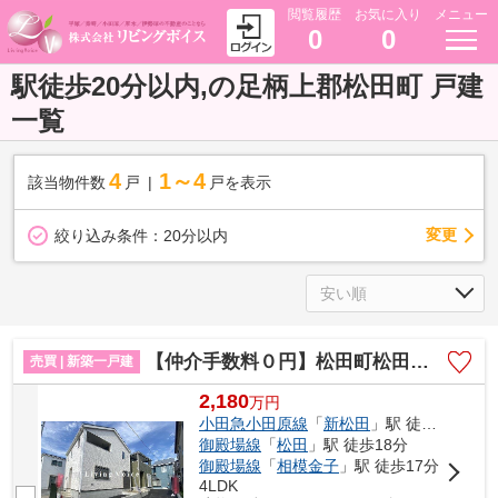
閲覧履歴
お気に入り
メニュー
0
0
駅徒歩20分以内,の足柄上郡松田町 戸建
一覧
4
1～4
該当物件数
戸
戸を表示
変更
絞り込み条件：
20分以内
【仲介手数料０円】松田町松田惣領第26 新築一戸建て 全２棟
売買 | 新築一戸建
2,180
万
円
小田急小田原線
「
新松田
」駅 徒歩11分
御殿場線
「
松田
」駅 徒歩18分
御殿場線
「
相模金子
」駅 徒歩17分
4LDK