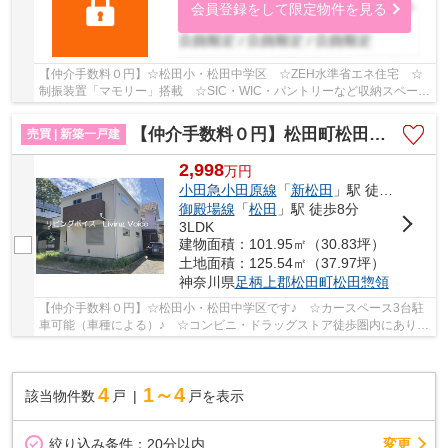
会員登録をして限定物件を見る
【仲介手数料０円】☆松田小・松田中学区 ☆ZEH水準省エネ住宅 ☆
制振装置「マモリー」搭載 ☆SIC・WIC・パントリーなど収納スペース
豊富 ☆18.9帖の広々としたLDK ☆眺望良好♪ 【松田...
【仲介手数料０円】松田町松田惣領 新築一戸建て
売買 | 新築一戸建
2,998
万
円
小田急小田原線
「
新松田
」駅 徒歩9分
御殿場線
「
松田
」駅 徒歩8分
3LDK
建物面積：101.95㎡（30.83坪）
土地面積：125.54㎡（37.97坪）
神奈川県
足柄上郡松田町
松田惣領
【仲介手数料０円】☆松田小・松田中学区です♪ ☆カースペース3台駐
車可能（車種による）♪ ☆コンビニ・ドラッグストア徒歩圏内にあり生
活便利♪ ☆20帖超えの広々としたLDK♪ ☆小田急線...
4
1～4
該当物件数
戸
戸を表示
変更
絞り込み条件：
20分以内