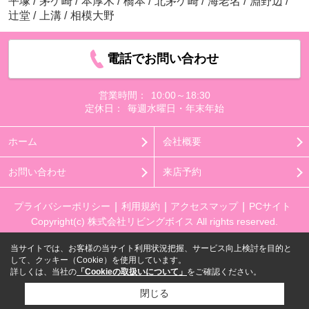
平塚
/
茅ケ崎
/
本厚木
/
橋本
/
北茅ケ崎
/
海老名
/
淵野辺
/
辻堂
/
上溝
/
相模大野
電話でお問い合わせ
営業時間：
10:00～18:30
定休日：
毎週水曜日・年末年始
ホーム
会社概要
お問い合わせ
来店予約
プライバシーポリシー
利用規約
アクセスマップ
PCサイト
Copyright(c) 株式会社リビングボイス All rights reserved.
当サイトでは、お客様の当サイト利用状況把握、サービス向上検討を目的と
して、クッキー（Cookie）を使用しています。
詳しくは、当社の
「Cookieの取扱いについて」
をご確認ください。
閉じる