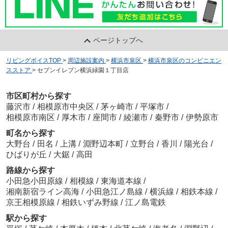
ページトップへ
リビングボイスTOP
>
周辺施設案内
>
横浜市泉区
>
横浜市泉区のコンビニエン
スストア
>
セブンイレブン横浜緑園１丁目店
市区町村から探す
藤沢市
/
相模原市中央区
/
茅ヶ崎市
/
平塚市
/
相模原市南区
/
厚木市
/
座間市
/
綾瀬市
/
秦野市
/
伊勢原市
町名から探す
大野台
/
田名
/
上溝
/
淵野辺本町
/
立野台
/
香川
/
陽光台
/
ひばりが丘
/
大鋸
/
高田
路線から探す
小田急小田原線
/
相模線
/
東海道本線
/
湘南新宿ライン高海
/
小田急江ノ島線
/
横浜線
/
相鉄本線
/
京王相模原線
/
相鉄いずみ野線
/
江ノ島電鉄
駅から探す