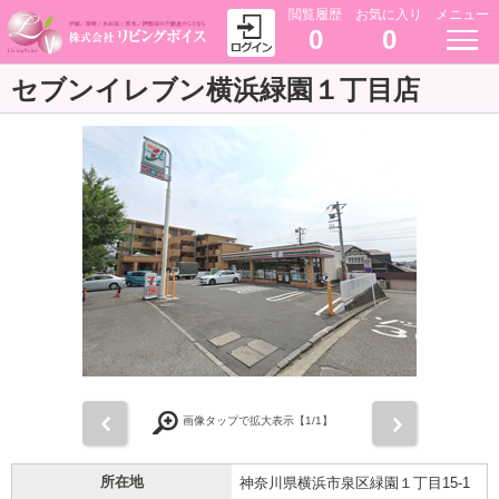
閲覧履歴
お気に入り
メニュー
0
0
セブンイレブン横浜緑園１丁目店
前
次
画像タップで拡大表示【
1
/1】
所在地
神奈川県横浜市泉区緑園１丁目15-1