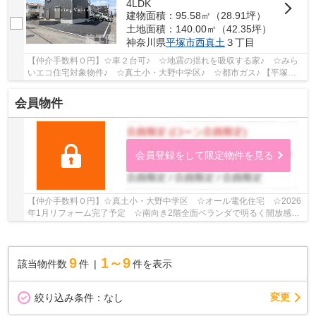
4LDK
建物面積：95.58㎡（28.91坪）
土地面積：140.00㎡（42.35坪）
神奈川県
平塚市
西真土
３丁目
【仲介手数料０円】☆車２台可♪ ☆地震の揺れを吸収する家♪ ☆みら
いエコ住宅対象物件♪ ☆真土小・大野中学区♪ ☆都市ガス♪ 【平塚市
の新築一戸建ての事ならリビングボイスにお任せ下さ...
会員物件
会員登録をして限定物件を見る
【仲介手数料０円】☆真土小・大野中学区 ☆オール電化住宅 ☆2026
年1月リフォーム完了予定 ☆南向き2階全面ベランダで明るく開放感あ
り ☆近隣商業施設が多数あり住環境良好♪ 【平塚市...
9
1～9
該当物件数
件
件を表示
変更
絞り込み条件：
なし