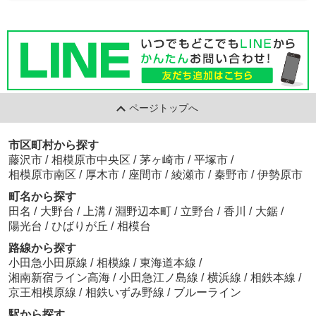
ページトップへ
市区町村から探す
藤沢市
/
相模原市中央区
/
茅ヶ崎市
/
平塚市
/
相模原市南区
/
厚木市
/
座間市
/
綾瀬市
/
秦野市
/
伊勢原市
町名から探す
田名
/
大野台
/
上溝
/
淵野辺本町
/
立野台
/
香川
/
大鋸
/
陽光台
/
ひばりが丘
/
相模台
路線から探す
小田急小田原線
/
相模線
/
東海道本線
/
湘南新宿ライン高海
/
小田急江ノ島線
/
横浜線
/
相鉄本線
/
京王相模原線
/
相鉄いずみ野線
/
ブルーライン
駅から探す