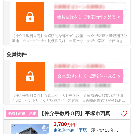
会員登録をして限定物件を見る
【仲介手数料０円】☆経済的な都市ガス設備 ☆全16区画の新規開発分
譲地 ☆スーパー近く利便性良好 ☆真土小・大野中学区 ☆南向きバ
ルコニー陽当り良好 ☆全居室収納完備 ☆地震に安心...
会員物件
会員登録をして限定物件を見る
【仲介手数料０円】☆真土小・大野中学区 ☆経済的な都市ガス設備
☆SIC・パントリーなど収納スペース豊富 ☆近隣商業施設が多数あり
住環境良好 ☆カースペース2台駐車可能（車種による...
【仲介手数料０円】平塚市西真土第7 新築一戸建て
売買 | 新築一戸建
3,780
万
円
東海道本線
「
平塚
」駅 バス13分 「坂口」 停歩2分