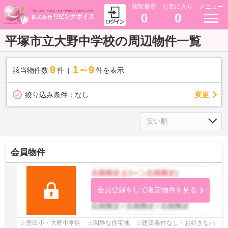
閲覧履歴
お気に入り
メニュー
0
0
平塚市立大野中学校の周辺物件一覧
9
1～9
該当物件数
件
件を表示
変更
絞り込み条件：
なし
会員物件
会員登録をして限定物件を見る
☆豊田小・大野中学区 ☆閑静な住宅地 ☆建築条件なし・お好きなハ