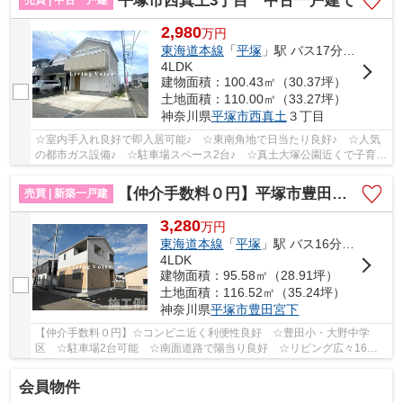
平塚市西真土3丁目 中古一戸建て
2,980
万
円
東海道本線
「
平塚
」駅 バス17分 「バス停」 停歩6分
4LDK
建物面積：100.43㎡（30.37坪）
土地面積：110.00㎡（33.27坪）
神奈川県
平塚市
西真土
３丁目
☆室内手入れ良好で即入居可能♪ ☆東南角地で日当たり良好♪ ☆人気
の都市ガス設備♪ ☆駐車場スペース2台♪ ☆真土大塚公園近くで子育て
環境良好♪ ☆真土小・大野中♪ 【平塚市の中古戸建...
【仲介手数料０円】平塚市豊田宮下第1 新築一戸建て
売買 | 新築一戸建
3,280
万
円
東海道本線
「
平塚
」駅 バス16分 「豊田本郷駅」 停歩4分
4LDK
建物面積：95.58㎡（28.91坪）
土地面積：116.52㎡（35.24坪）
神奈川県
平塚市
豊田宮下
【仲介手数料０円】☆コンビニ近く利便性良好 ☆豊田小・大野中学
区 ☆駐車場2台可能 ☆南面道路で陽当り良好 ☆リビング広々16
帖 ☆耐震＋制震装置設置で地震に強い家 ☆ZEH水準省エネ...
会員物件