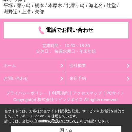
平塚
/
茅ケ崎
/
橋本
/
本厚木
/
北茅ケ崎
/
海老名
/
辻堂
/
淵野辺
/
上溝
/
矢部
電話でお問い合わせ
営業時間：
10:00～18:30
定休日：
毎週水曜日・年末年始
ホーム
会社概要
お問い合わせ
来店予約
プライバシーポリシー
利用規約
アクセスマップ
PCサイト
Copyright(c) 株式会社リビングボイス All rights reserved.
当サイトでは、お客様の当サイト利用状況把握、サービス向上検討を目的と
して、クッキー（Cookie）を使用しています。
詳しくは、当社の
「Cookieの取扱いについて」
をご確認ください。
閉じる