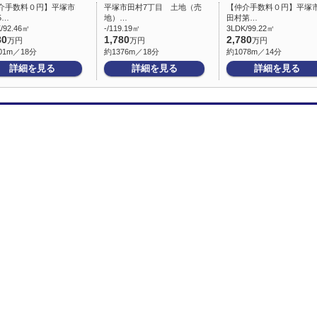
介手数料０円】平塚市
平塚市田村7丁目 土地（売
【仲介手数料０円】平塚
5…
地）…
田村第…
/92.46㎡
-/119.19㎡
3LDK/99.22㎡
80
1,780
2,780
万円
万円
万円
01m／18分
約1376m／18分
約1078m／14分
詳細を見る
詳細を見る
詳細を見る