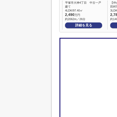
平塚市大神4丁目 中古一戸
【仲
建て
田村
4LDK/97.40㎡
3LDK
2,490
2,7
万円
約2062m／26分
約14
詳細を見る