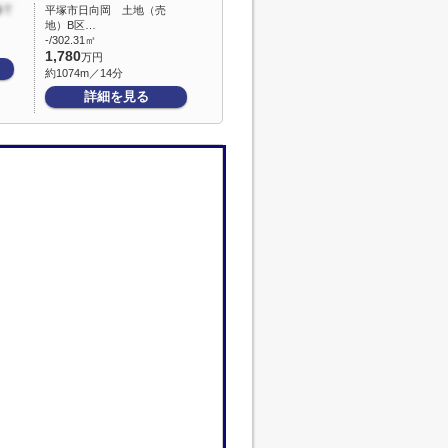
平塚市日向岡 土地（売
地）B区…
-/302.31㎡
1,780
万円
約1074m／14分
詳細を見る