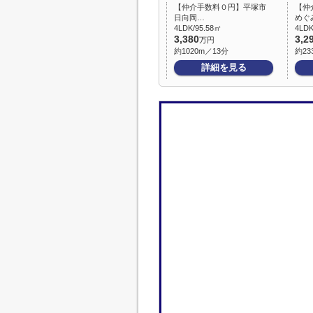
【仲介手数料０円】平塚市
【仲
日向岡…
めぐ
4LDK/95.58㎡
4LDK
3,380
3,2
万円
約1020m／13分
約23
詳細を見る