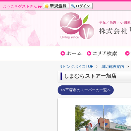
ようこそ
ゲスト
さん
リビングボイスTOP
>
周辺施設案内
>
しまむらストアー旭店
<<平塚市のスーパーの一覧へ