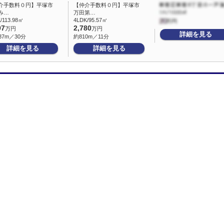
介手数料０円】平塚市
【仲介手数料０円】平塚市
み…
万田第…
/113.98㎡
4LDK/95.57㎡
97
2,780
万円
万円
詳細を見る
37m／30分
約810m／11分
詳細を見る
詳細を見る