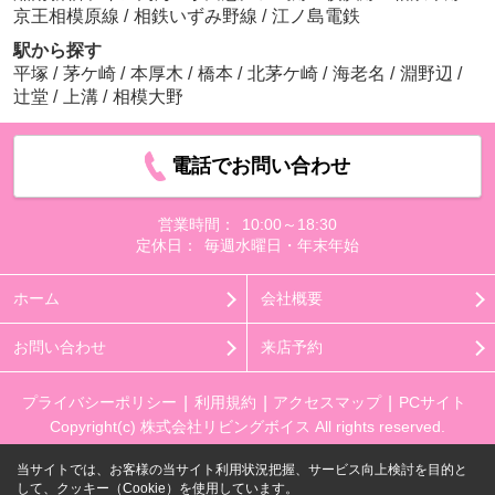
京王相模原線
/
相鉄いずみ野線
/
江ノ島電鉄
駅から探す
平塚
/
茅ケ崎
/
本厚木
/
橋本
/
北茅ケ崎
/
海老名
/
淵野辺
/
辻堂
/
上溝
/
相模大野
電話でお問い合わせ
営業時間：
10:00～18:30
定休日：
毎週水曜日・年末年始
ホーム
会社概要
お問い合わせ
来店予約
プライバシーポリシー
利用規約
アクセスマップ
PCサイト
Copyright(c) 株式会社リビングボイス All rights reserved.
当サイトでは、お客様の当サイト利用状況把握、サービス向上検討を目的と
して、クッキー（Cookie）を使用しています。