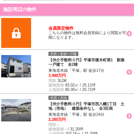
施設周辺の物件
会員限定物件
こちらの物件は無料会員登録により閲覧が可
能になります。
売買｜新築一戸建
【仲介手数料０円】平塚市榎木町第1 新築
一戸建て 全2棟
東海道本線「平塚」駅 徒歩17分
3,480万円
間取:
3LDK
建物面積:
83.02㎡ / 25.11坪
土地面積:
85.00㎡ / 25.71坪
売買｜売地
【仲介手数料０円】平塚市西八幡1丁目 土
地（売地） 建築条件なし 全3区画
東海道本線「平塚」駅 徒歩24分
2,280万円
間取:
-
建物面積:
- / 31.20坪
土地面積:
103.16㎡ / 31.20坪