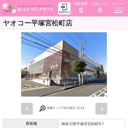
閲覧履歴
お気に入り
メニュー
0
0
ヤオコー平塚宮松町店
前
次
画像タップで拡大表示【
1
/1】
所在地
神奈川県平塚市宮松町9-7