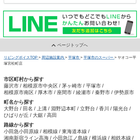
ページトップへ
リビングボイスTOP
>
周辺施設案内
>
平塚市
>
平塚市のスーパー
>
ヤオコー平
塚宮松町店
市区町村から探す
藤沢市
/
相模原市中央区
/
茅ヶ崎市
/
平塚市
/
相模原市南区
/
厚木市
/
座間市
/
綾瀬市
/
秦野市
/
伊勢原市
町名から探す
大野台
/
田名
/
上溝
/
淵野辺本町
/
立野台
/
香川
/
陽光台
/
ひばりが丘
/
大鋸
/
高田
路線から探す
小田急小田原線
/
相模線
/
東海道本線
/
湘南新宿ライン高海
/
小田急江ノ島線
/
横浜線
/
相鉄本線
/