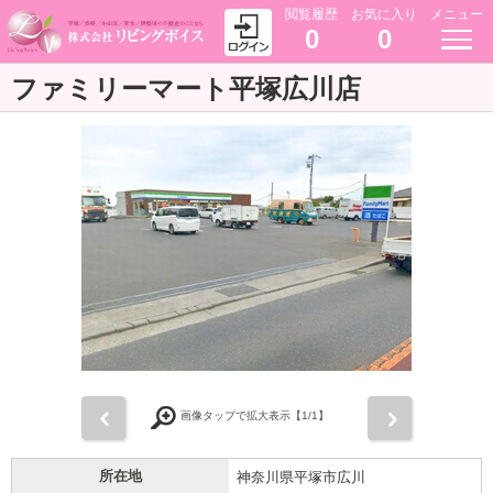
閲覧履歴
お気に入り
メニュー
0
0
ファミリーマート平塚広川店
前
次
画像タップで拡大表示【
1
/1】
所在地
神奈川県平塚市広川