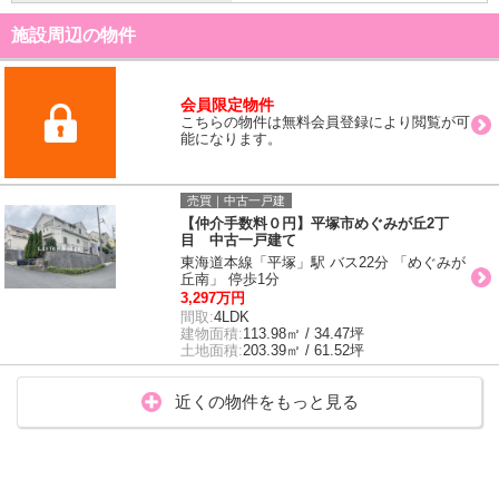
施設周辺の物件
会員限定物件
こちらの物件は無料会員登録により閲覧が可
能になります。
売買｜中古一戸建
【仲介手数料０円】平塚市めぐみが丘2丁
目 中古一戸建て
東海道本線「平塚」駅 バス22分 「めぐみが
丘南」 停歩1分
3,297万円
間取:
4LDK
建物面積:
113.98㎡ / 34.47坪
土地面積:
203.39㎡ / 61.52坪
近くの物件をもっと見る