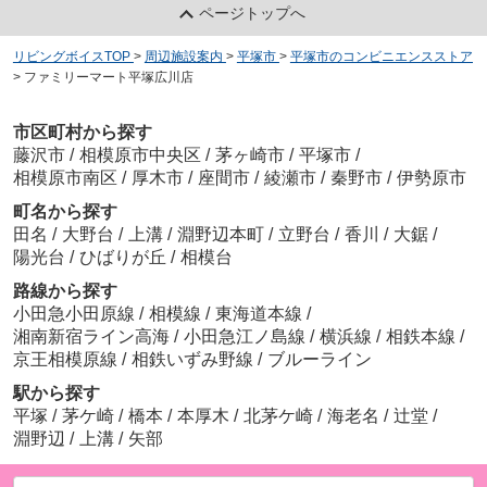
ページトップへ
リビングボイスTOP
>
周辺施設案内
>
平塚市
>
平塚市のコンビニエンスストア
>
ファミリーマート平塚広川店
市区町村から探す
藤沢市
/
相模原市中央区
/
茅ヶ崎市
/
平塚市
/
相模原市南区
/
厚木市
/
座間市
/
綾瀬市
/
秦野市
/
伊勢原市
町名から探す
田名
/
大野台
/
上溝
/
淵野辺本町
/
立野台
/
香川
/
大鋸
/
陽光台
/
ひばりが丘
/
相模台
路線から探す
小田急小田原線
/
相模線
/
東海道本線
/
湘南新宿ライン高海
/
小田急江ノ島線
/
横浜線
/
相鉄本線
/
京王相模原線
/
相鉄いずみ野線
/
ブルーライン
駅から探す
平塚
/
茅ケ崎
/
橋本
/
本厚木
/
北茅ケ崎
/
海老名
/
辻堂
/
淵野辺
/
上溝
/
矢部