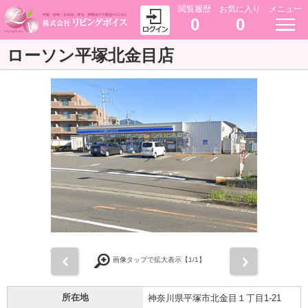
閲覧履歴
お気に入り
メニュー
0
0
ローソン平塚北金目店
前
次
画像タップで拡大表示【
1
/1】
所在地
神奈川県平塚市北金目１丁目1-21