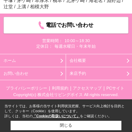
平塚
/
茅ケ崎
/
本厚木
/
橋本
/
北茅ケ崎
/
海老名
/
淵野辺
/
辻堂
/
上溝
/
相模大野
電話でお問い合わせ
営業時間：
10:00～18:30
定休日：
毎週水曜日・年末年始
ホーム
会社概要
お問い合わせ
来店予約
プライバシーポリシー
利用規約
アクセスマップ
PCサイト
Copyright(c) 株式会社リビングボイス All rights reserved.
当サイトでは、お客様の当サイト利用状況把握、サービス向上検討を目的と
して、クッキー（Cookie）を使用しています。
詳しくは、当社の
「Cookieの取扱いについて」
をご確認ください。
閉じる