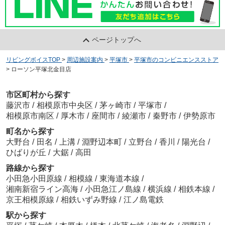
ページトップへ
リビングボイスTOP
>
周辺施設案内
>
平塚市
>
平塚市のコンビニエンスストア
>
ローソン平塚北金目店
市区町村から探す
藤沢市
/
相模原市中央区
/
茅ヶ崎市
/
平塚市
/
相模原市南区
/
厚木市
/
座間市
/
綾瀬市
/
秦野市
/
伊勢原市
町名から探す
大野台
/
田名
/
上溝
/
淵野辺本町
/
立野台
/
香川
/
陽光台
/
ひばりが丘
/
大鋸
/
高田
路線から探す
小田急小田原線
/
相模線
/
東海道本線
/
湘南新宿ライン高海
/
小田急江ノ島線
/
横浜線
/
相鉄本線
/
京王相模原線
/
相鉄いずみ野線
/
江ノ島電鉄
駅から探す