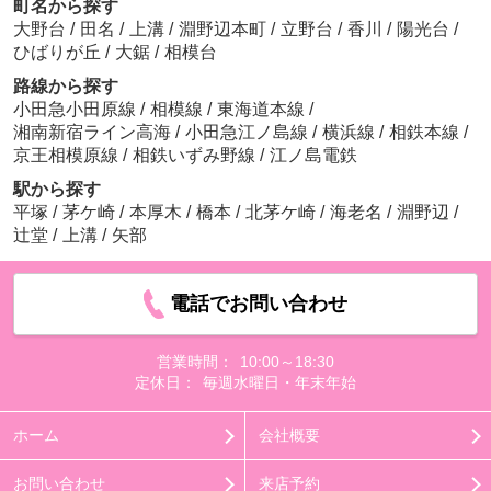
町名から探す
大野台
/
田名
/
上溝
/
淵野辺本町
/
立野台
/
香川
/
陽光台
/
ひばりが丘
/
大鋸
/
相模台
路線から探す
小田急小田原線
/
相模線
/
東海道本線
/
湘南新宿ライン高海
/
小田急江ノ島線
/
横浜線
/
相鉄本線
/
京王相模原線
/
相鉄いずみ野線
/
江ノ島電鉄
駅から探す
平塚
/
茅ケ崎
/
本厚木
/
橋本
/
北茅ケ崎
/
海老名
/
淵野辺
/
辻堂
/
上溝
/
矢部
電話でお問い合わせ
営業時間：
10:00～18:30
定休日：
毎週水曜日・年末年始
ホーム
会社概要
お問い合わせ
来店予約