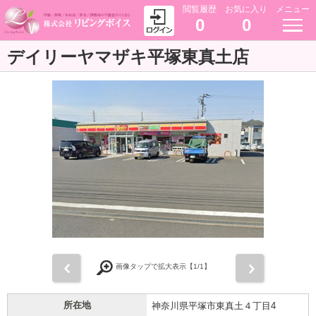
閲覧履歴
お気に入り
メニュー
0
0
デイリーヤマザキ平塚東真土店
前
次
画像タップで拡大表示【
1
/1】
所在地
神奈川県平塚市東真土４丁目4