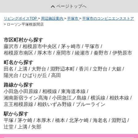
ページトップへ
リビングボイスTOP
>
周辺施設案内
>
平塚市
>
平塚市のコンビニエンスストア
>
ローソン平塚根坂間店
市区町村から探す
藤沢市
/
相模原市中央区
/
茅ヶ崎市
/
平塚市
/
相模原市南区
/
厚木市
/
座間市
/
綾瀬市
/
秦野市
/
伊勢原市
町名から探す
田名
/
上溝
/
大野台
/
淵野辺本町
/
香川
/
立野台
/
大鋸
/
陽光台
/
ひばりが丘
/
高田
路線から探す
小田急小田原線
/
相模線
/
東海道本線
/
湘南新宿ライン高海
/
小田急江ノ島線
/
横浜線
/
相鉄本線
/
京王相模原線
/
相鉄いずみ野線
/
ブルーライン
駅から探す
平塚
/
茅ケ崎
/
本厚木
/
橋本
/
北茅ケ崎
/
海老名
/
淵野辺
/
辻堂
/
上溝
/
矢部