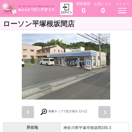
閲覧履歴
お気に入り
メニュー
0
0
ローソン平塚根坂間店
前
次
画像タップで拡大表示【
1
/1】
所在地
神奈川県平塚市根坂間165-3