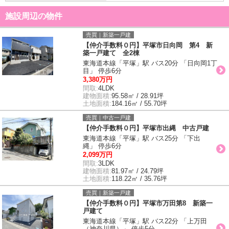
施設周辺の物件
売買｜新築一戸建
【仲介手数料０円】平塚市日向岡 第4 新
築一戸建て 全2棟
東海道本線「平塚」駅 バス20分 「日向岡1丁
目」 停歩6分
3,380万円
間取:
4LDK
建物面積:
95.58㎡ / 28.91坪
土地面積:
184.16㎡ / 55.70坪
売買｜中古一戸建
【仲介手数料０円】平塚市出縄 中古戸建
東海道本線「平塚」駅 バス25分 「下出
縄」 停歩6分
2,099万円
間取:
3LDK
建物面積:
81.97㎡ / 24.79坪
土地面積:
118.22㎡ / 35.76坪
売買｜新築一戸建
【仲介手数料０円】平塚市万田第8 新築一
戸建て
東海道本線「平塚」駅 バス22分 「上万田
（神奈川県）」 停歩5分