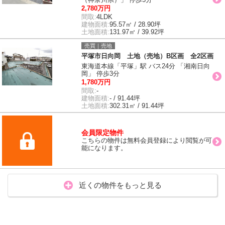
2,780万円
間取:
4LDK
建物面積:
95.57㎡ / 28.90坪
土地面積:
131.97㎡ / 39.92坪
売買｜売地
平塚市日向岡 土地（売地）B区画 全2区画
東海道本線「平塚」駅 バス24分 「湘南日向
岡」 停歩3分
1,780万円
間取:
-
建物面積:
- / 91.44坪
土地面積:
302.31㎡ / 91.44坪
会員限定物件
こちらの物件は無料会員登録により閲覧が可
能になります。
近くの物件をもっと見る