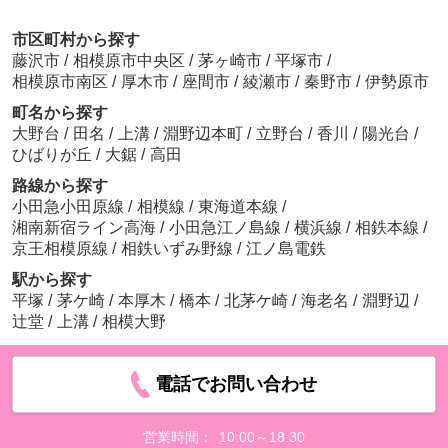
市区町村から探す
藤沢市
/
相模原市中央区
/
茅ヶ崎市
/
平塚市
/
相模原市南区
/
厚木市
/
座間市
/
綾瀬市
/
秦野市
/
伊勢原市
町名から探す
大野台
/
田名
/
上溝
/
淵野辺本町
/
立野台
/
香川
/
陽光台
/
ひばりが丘
/
大鋸
/
高田
路線から探す
小田急小田原線
/
相模線
/
東海道本線
/
湘南新宿ライン高海
/
小田急江ノ島線
/
横浜線
/
相鉄本線
/
京王相模原線
/
相鉄いずみ野線
/
江ノ島電鉄
駅から探す
平塚
/
茅ケ崎
/
本厚木
/
橋本
/
北茅ケ崎
/
海老名
/
淵野辺
/
辻堂
/
上溝
/
相模大野
電話でお問い合わせ
営業時間：
10:00～18:30