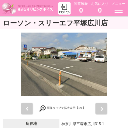
閲覧履歴
お気に入り
メニュー
0
0
ローソン・スリーエフ平塚広川店
前
次
画像タップで拡大表示【
1
/1】
所在地
神奈川県平塚市広川315-1