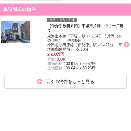
施設周辺の物件
売買｜中古一戸建
【仲介手数料０円】平塚市片岡 中古一戸建
て
東海道本線「平塚」駅 バス24分 「片岡（神
奈川県）」 停歩9分
小田急小田原線「伊勢原」駅 バス21分 「平
塚西郵便局前」 停歩3分
2,299万円
間取:
3LDK
建物面積:
100.91㎡ / 30.52坪
土地面積:
100.04㎡ / 30.26坪
近くの物件をもっと見る