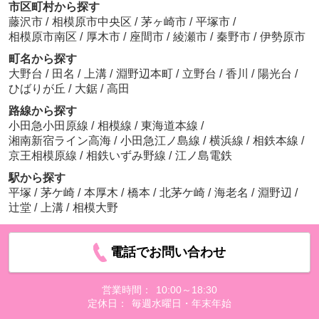
市区町村から探す
藤沢市
/
相模原市中央区
/
茅ヶ崎市
/
平塚市
/
相模原市南区
/
厚木市
/
座間市
/
綾瀬市
/
秦野市
/
伊勢原市
町名から探す
大野台
/
田名
/
上溝
/
淵野辺本町
/
立野台
/
香川
/
陽光台
/
ひばりが丘
/
大鋸
/
高田
路線から探す
小田急小田原線
/
相模線
/
東海道本線
/
湘南新宿ライン高海
/
小田急江ノ島線
/
横浜線
/
相鉄本線
/
京王相模原線
/
相鉄いずみ野線
/
江ノ島電鉄
駅から探す
平塚
/
茅ケ崎
/
本厚木
/
橋本
/
北茅ケ崎
/
海老名
/
淵野辺
/
辻堂
/
上溝
/
相模大野
電話でお問い合わせ
営業時間：
10:00～18:30
定休日：
毎週水曜日・年末年始