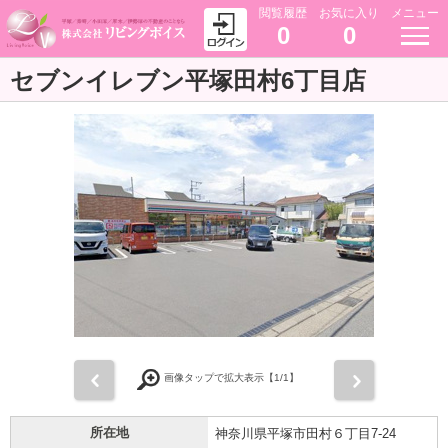
閲覧履歴
お気に入り
メニュー
0
0
セブンイレブン平塚田村6丁目店
前
次
画像タップで拡大表示【
1
/1】
所在地
神奈川県平塚市田村６丁目7-24