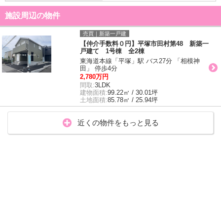
施設周辺の物件
売買｜新築一戸建
【仲介手数料０円】平塚市田村第48 新築一
戸建て 1号棟 全2棟
東海道本線「平塚」駅 バス27分 「相模神
田」 停歩4分
2,780万円
間取:
3LDK
建物面積:
99.22㎡ / 30.01坪
土地面積:
85.78㎡ / 25.94坪
近くの物件をもっと見る