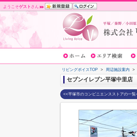
ようこそ
ゲスト
さん
リビングボイスTOP
>
周辺施設案内
>
セブンイレブン平塚中里店
<<平塚市のコンビニエンスストアの一覧