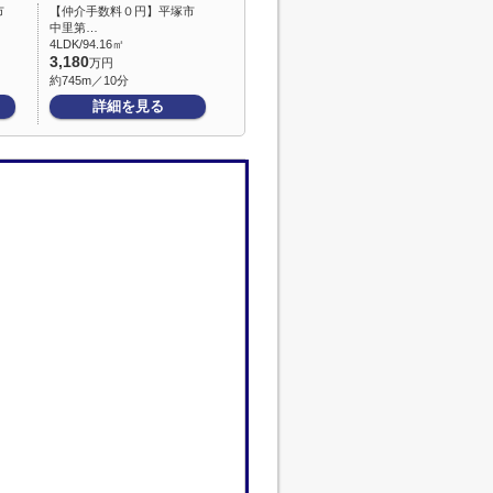
市
【仲介手数料０円】平塚市
中里第…
4LDK/94.16㎡
3,180
万円
約745m／10分
詳細を見る