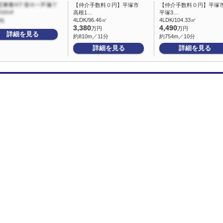
【仲介手数料０円】平塚市
【仲介手数料０円】平塚
高根1…
平塚3…
4LDK/96.46㎡
4LDK/104.33㎡
3,380
4,490
万円
万円
詳細を見る
約810m／11分
約754m／10分
詳細を見る
詳細を見る