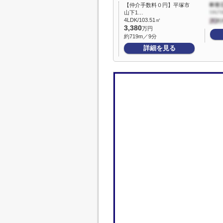
【仲介手数料０円】平塚市
山下1…
4LDK/103.51㎡
3,380
万円
約719m／9分
詳細を見る