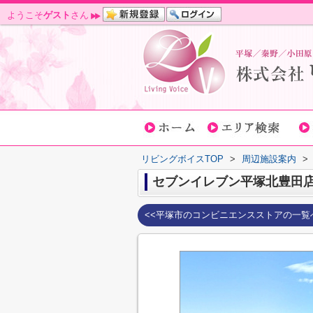
ようこそ
ゲスト
さん
リビングボイスTOP
>
周辺施設案内
>
セブンイレブン平塚北豊田
<<平塚市のコンビニエンスストアの一覧