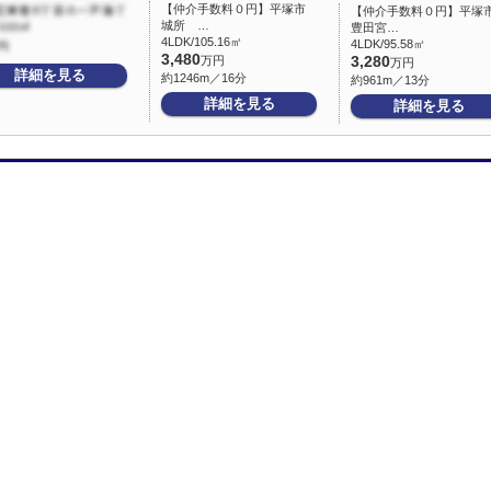
【仲介手数料０円】平塚市
【仲介手数料０円】平塚
城所 …
豊田宮…
4LDK/105.16㎡
4LDK/95.58㎡
3,480
万円
3,280
万円
詳細を見る
約1246m／16分
約961m／13分
詳細を見る
詳細を見る