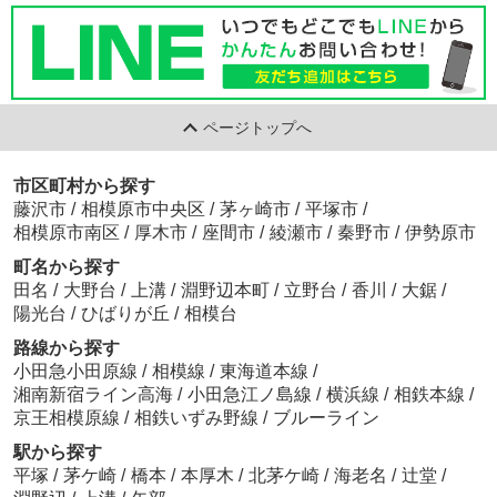
ページトップへ
市区町村から探す
藤沢市
/
相模原市中央区
/
茅ヶ崎市
/
平塚市
/
相模原市南区
/
厚木市
/
座間市
/
綾瀬市
/
秦野市
/
伊勢原市
町名から探す
田名
/
大野台
/
上溝
/
淵野辺本町
/
立野台
/
香川
/
大鋸
/
陽光台
/
ひばりが丘
/
相模台
路線から探す
小田急小田原線
/
相模線
/
東海道本線
/
湘南新宿ライン高海
/
小田急江ノ島線
/
横浜線
/
相鉄本線
/
京王相模原線
/
相鉄いずみ野線
/
ブルーライン
駅から探す
平塚
/
茅ケ崎
/
橋本
/
本厚木
/
北茅ケ崎
/
海老名
/
辻堂
/