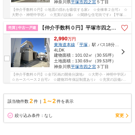
神奈川県
平塚市
四之宮
５丁目
【仲介手数料０円】☆地震の揺れを吸収する家♪ ☆全棟車２台可♪ ☆
大野小・神明中学区♪ ☆充実の設備♪ ☆閑静な住宅街です♪ 【平塚市
の新築一戸建ての事ならリビングボイスにお任せ下さ...
【仲介手数料０円】平塚市四之宮3丁目 中古一戸建て 4号棟
売買 | 中古一戸建
2,990
万
円
東海道本線
「
平塚
」駅 バス18分 「小松電子前」 停歩5分
4LDK
建物面積：101.02㎡（30.55坪）
土地面積：130.69㎡（39.53坪）
神奈川県
平塚市
四之宮
３丁目
【仲介手数料０円】☆全7区画の開発分譲地♪ ☆大野小・神明中学区♪
☆カースペース２台可♪ ☆建物35年保証制度あり♪ ☆充実の設備♪
☆未入居物件♪ 【平塚市の中古一戸建ての事ならリビ...
2
1～2
該当物件数
件
件を表示
変更
絞り込み条件：
なし