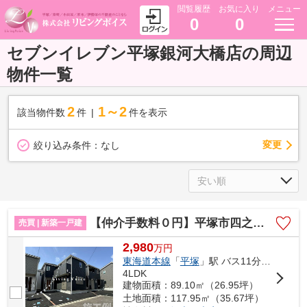
閲覧履歴
お気に入り
メニュー
0
0
セブンイレブン平塚銀河大橋店の周辺
物件一覧
2
1～2
該当物件数
件
件を表示
変更
絞り込み条件：
なし
【仲介手数料０円】平塚市四之宮第28 新築一戸建て 全4棟
売買 | 新築一戸建
2,980
万
円
東海道本線
「
平塚
」駅 バス11分 「前鳥神社前」 停歩1分
4LDK
建物面積：89.10㎡（26.95坪）
土地面積：117.95㎡（35.67坪）