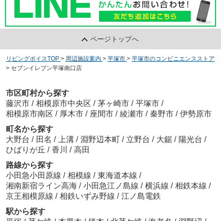
ページトップへ
リビングボイスTOP
>
周辺施設案内
>
平塚市
>
平塚市のコンビニエンスストア
>
セブンイレブン平塚南口店
市区町村から探す
藤沢市
/
相模原市中央区
/
茅ヶ崎市
/
平塚市
/
相模原市南区
/
厚木市
/
座間市
/
綾瀬市
/
秦野市
/
伊勢原市
町名から探す
大野台
/
田名
/
上溝
/
淵野辺本町
/
立野台
/
大鋸
/
陽光台
/
ひばりが丘
/
香川
/
高田
路線から探す
小田急小田原線
/
相模線
/
東海道本線
/
湘南新宿ライン高海
/
小田急江ノ島線
/
横浜線
/
相鉄本線
/
京王相模原線
/
相鉄いずみ野線
/
江ノ島電鉄
駅から探す