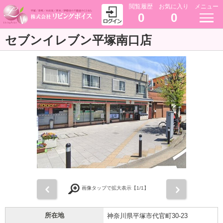
閲覧履歴
お気に入り
メニュー
0
0
セブンイレブン平塚南口店
前
次
画像タップで拡大表示【
1
/1】
所在地
神奈川県平塚市代官町30-23