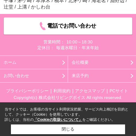
平塚
/
茅ケ崎
/
本厚木
/
橋本
/
北茅ケ崎
/
海老名
/
淵野辺
/
辻堂
/
上溝
/
かしわ台
電話でお問い合わせ
営業時間：
10:00～18:30
定休日：
毎週水曜日・年末年始
ホーム
会社概要
お問い合わせ
来店予約
プライバシーポリシー
利用規約
アクセスマップ
PCサイト
Copyright(c) 株式会社リビングボイス All rights reserved.
当サイトでは、お客様の当サイト利用状況把握、サービス向上検討を目的と
して、クッキー（Cookie）を使用しています。
詳しくは、当社の
「Cookieの取扱いについて」
をご確認ください。
閉じる