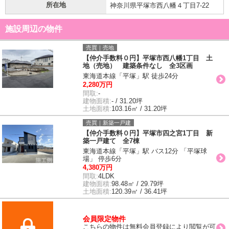
所在地
神奈川県平塚市西八幡４丁目7-22
施設周辺の物件
売買｜売地
【仲介手数料０円】平塚市西八幡1丁目 土
地（売地） 建築条件なし 全3区画
東海道本線「平塚」駅 徒歩24分
2,280万円
間取:
-
建物面積:
- / 31.20坪
土地面積:
103.16㎡ / 31.20坪
売買｜新築一戸建
【仲介手数料０円】平塚市四之宮1丁目 新
築一戸建て 全7棟
東海道本線「平塚」駅 バス12分 「平塚球
場」 停歩6分
4,380万円
間取:
4LDK
建物面積:
98.48㎡ / 29.79坪
土地面積:
120.39㎡ / 36.41坪
会員限定物件
こちらの物件は無料会員登録により閲覧が可