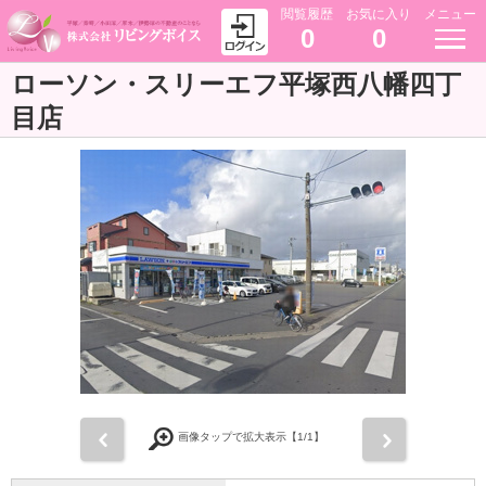
閲覧履歴
お気に入り
メニュー
0
0
ローソン・スリーエフ平塚西八幡四丁
目店
前
次
画像タップで拡大表示【
1
/1】