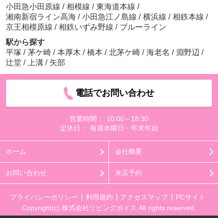
小田急小田原線
/
相模線
/
東海道本線
/
湘南新宿ライン高海
/
小田急江ノ島線
/
横浜線
/
相鉄本線
/
京王相模原線
/
相鉄いずみ野線
/
ブルーライン
駅から探す
平塚
/
茅ケ崎
/
本厚木
/
橋本
/
北茅ケ崎
/
海老名
/
淵野辺
/
辻堂
/
上溝
/
矢部
電話でお問い合わせ
営業時間：
10:00～18:30
定休日：
毎週水曜日・年末年始
ホーム
会社概要
お問い合わせ
来店予約
プライバシーポリシー
利用規約
アクセスマップ
PCサイト
Copyright(c) 株式会社リビングボイス All rights reserved.