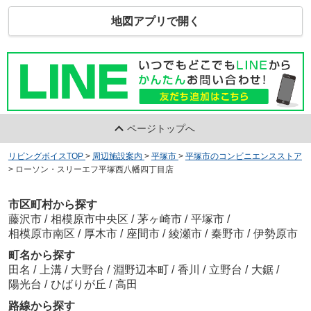
地図アプリで開く
ページトップへ
リビングボイスTOP
>
周辺施設案内
>
平塚市
>
平塚市のコンビニエンスストア
>
ローソン・スリーエフ平塚西八幡四丁目店
市区町村から探す
藤沢市
/
相模原市中央区
/
茅ヶ崎市
/
平塚市
/
相模原市南区
/
厚木市
/
座間市
/
綾瀬市
/
秦野市
/
伊勢原市
町名から探す
田名
/
上溝
/
大野台
/
淵野辺本町
/
香川
/
立野台
/
大鋸
/
陽光台
/
ひばりが丘
/
高田
路線から探す