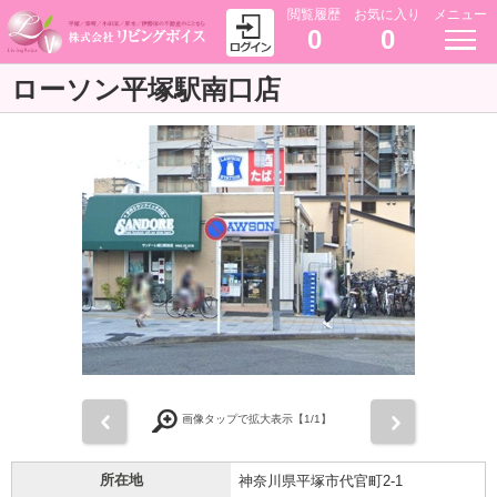
閲覧履歴
お気に入り
メニュー
0
0
ローソン平塚駅南口店
前
次
画像タップで拡大表示【
1
/1】
所在地
神奈川県平塚市代官町2-1