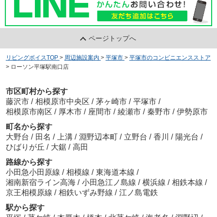
ページトップへ
リビングボイスTOP
>
周辺施設案内
>
平塚市
>
平塚市のコンビニエンスストア
>
ローソン平塚駅南口店
市区町村から探す
藤沢市
/
相模原市中央区
/
茅ヶ崎市
/
平塚市
/
相模原市南区
/
厚木市
/
座間市
/
綾瀬市
/
秦野市
/
伊勢原市
町名から探す
大野台
/
田名
/
上溝
/
淵野辺本町
/
立野台
/
香川
/
陽光台
/
ひばりが丘
/
大鋸
/
高田
路線から探す
小田急小田原線
/
相模線
/
東海道本線
/
湘南新宿ライン高海
/
小田急江ノ島線
/
横浜線
/
相鉄本線
/
京王相模原線
/
相鉄いずみ野線
/
江ノ島電鉄
駅から探す