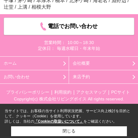
平塚
/
茅ケ崎
/
本厚木
/
橋本
/
北茅ケ崎
/
海老名
/
淵野辺
/
辻堂
/
上溝
/
相模大野
電話でお問い合わせ
営業時間：
10:00～18:30
定休日：
毎週水曜日・年末年始
ホーム
会社概要
お問い合わせ
来店予約
プライバシーポリシー
利用規約
アクセスマップ
PCサイト
Copyright(c) 株式会社リビングボイス All rights reserved.
当サイトでは、お客様の当サイト利用状況把握、サービス向上検討を目的と
して、クッキー（Cookie）を使用しています。
詳しくは、当社の
「Cookieの取扱いについて」
をご確認ください。
閉じる