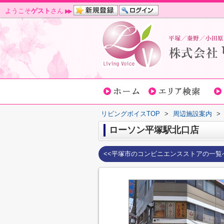
ようこそ
ゲスト
さん
リビングボイスTOP
>
周辺施設案内
>
ローソン平塚駅北口店
<<平塚市のコンビニエンスストアの一覧