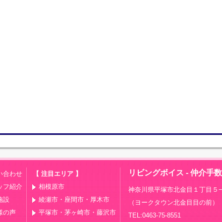
リビングボイス - 仲介手
い合わせ
【 注目エリア 】
ッフ紹介
相模原市
神奈川県平塚市北金目１丁目５−
施設
綾瀬市・座間市・厚木市
（ヨークタウン北金目目の前）
様の声
平塚市・茅ヶ崎市・藤沢市
TEL:0463-75-8551