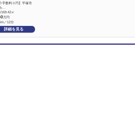
介手数料０円】平塚市
み…
/169.42㎡
80
万円
5m／12分
詳細を見る