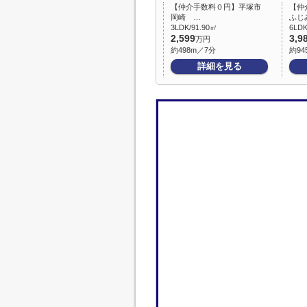
【仲介手数料０円】平塚市
【仲
岡崎 …
ふじ
3LDK/91.90㎡
6LDK
2,599
3,9
万円
約498m／7分
約94
詳細を見る