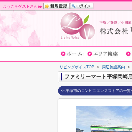
ようこそ
ゲスト
さん
リビングボイスTOP
>
周辺施設案内
>
ファミリーマート平塚岡崎
<<平塚市のコンビニエンスストアの一覧