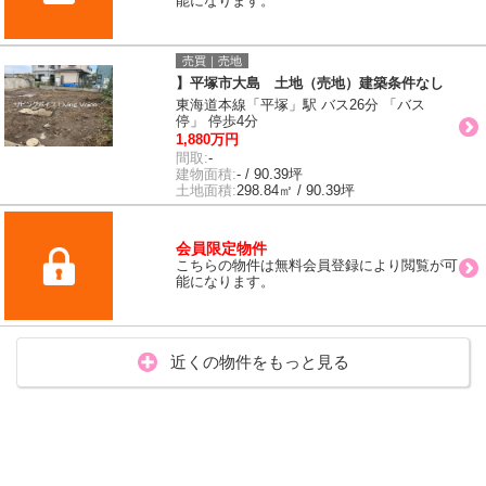
能になります。
売買｜売地
】平塚市大島 土地（売地）建築条件なし
東海道本線「平塚」駅 バス26分 「バス
停」 停歩4分
1,880万円
間取:
-
建物面積:
- / 90.39坪
土地面積:
298.84㎡ / 90.39坪
会員限定物件
こちらの物件は無料会員登録により閲覧が可
能になります。
近くの物件をもっと見る