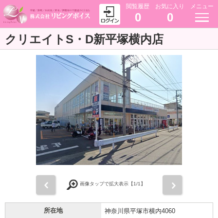
閲覧履歴
お気に入り
メニュー
0
0
クリエイトS・D新平塚横内店
前
次
画像タップで拡大表示【
1
/1】
所在地
神奈川県平塚市横内4060