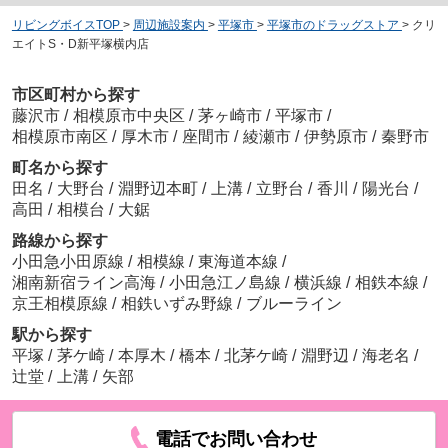
リビングボイスTOP
>
周辺施設案内
>
平塚市
>
平塚市のドラッグストア
>
クリ
エイトS・D新平塚横内店
市区町村から探す
藤沢市
/
相模原市中央区
/
茅ヶ崎市
/
平塚市
/
相模原市南区
/
厚木市
/
座間市
/
綾瀬市
/
伊勢原市
/
秦野市
町名から探す
田名
/
大野台
/
淵野辺本町
/
上溝
/
立野台
/
香川
/
陽光台
/
高田
/
相模台
/
大鋸
路線から探す
小田急小田原線
/
相模線
/
東海道本線
/
湘南新宿ライン高海
/
小田急江ノ島線
/
横浜線
/
相鉄本線
/
京王相模原線
/
相鉄いずみ野線
/
ブルーライン
駅から探す
平塚
/
茅ケ崎
/
本厚木
/
橋本
/
北茅ケ崎
/
淵野辺
/
海老名
/
辻堂
/
上溝
/
矢部
電話でお問い合わせ