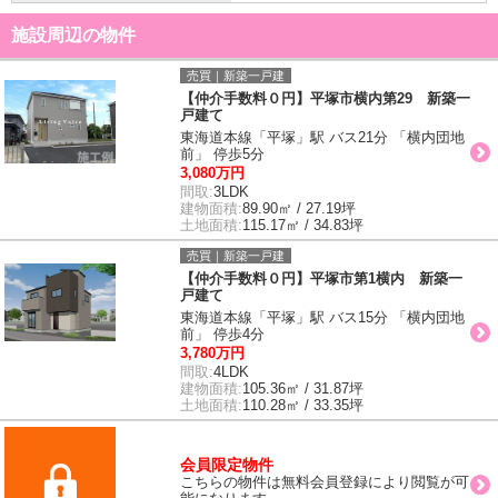
施設周辺の物件
売買｜新築一戸建
【仲介手数料０円】平塚市横内第29 新築一
戸建て
東海道本線「平塚」駅 バス21分 「横内団地
前」 停歩5分
3,080万円
間取:
3LDK
建物面積:
89.90㎡ / 27.19坪
土地面積:
115.17㎡ / 34.83坪
売買｜新築一戸建
【仲介手数料０円】平塚市第1横内 新築一
戸建て
東海道本線「平塚」駅 バス15分 「横内団地
前」 停歩4分
3,780万円
間取:
4LDK
建物面積:
105.36㎡ / 31.87坪
土地面積:
110.28㎡ / 33.35坪
会員限定物件
こちらの物件は無料会員登録により閲覧が可