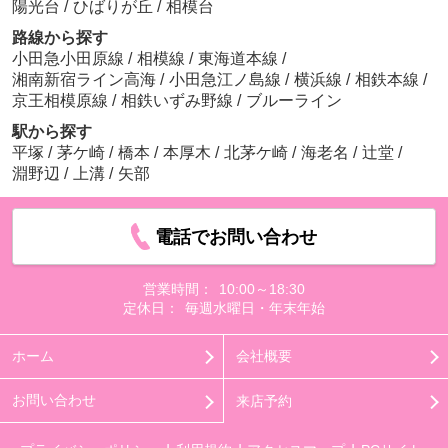
陽光台
/
ひばりが丘
/
相模台
路線から探す
小田急小田原線
/
相模線
/
東海道本線
/
湘南新宿ライン高海
/
小田急江ノ島線
/
横浜線
/
相鉄本線
/
京王相模原線
/
相鉄いずみ野線
/
ブルーライン
駅から探す
平塚
/
茅ケ崎
/
橋本
/
本厚木
/
北茅ケ崎
/
海老名
/
辻堂
/
淵野辺
/
上溝
/
矢部
電話でお問い合わせ
営業時間：
10:00～18:30
定休日：
毎週水曜日・年末年始
ホーム
会社概要
お問い合わせ
来店予約