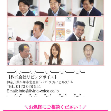
——*…*——*…*——*…*——*…*——*…*—
【株式会社リビングボイス】
神奈川県平塚市北金目1-5-11 スカイヒルズ102
TEL: 0120-028-551
Email: info@living-voice.co.jp
——*…*——*…*——*…*——*…*——*…*—
＼お気軽にご相談ください！／