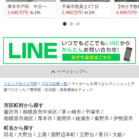
厚木市戸田 中古一戸建て
平塚市西真土3丁目 中古一戸建て
2,680万円
/ 4LDK
2,980万円
/ 4LDK
4,699万円
/
ページトップへ
リビングボイスTOP
>
ブログ記事一覧
>
マイホームを買うならマンションと戸
建てのどっち？費用面・生活面・資産価値をチェック
市区町村から探す
藤沢市
/
相模原市中央区
/
茅ヶ崎市
/
平塚市
/
相模原市南区
/
厚木市
/
座間市
/
綾瀬市
/
秦野市
/
伊勢原市
町名から探す
田名
/
大野台
/
上溝
/
淵野辺本町
/
立野台
/
香川
/
大鋸
/