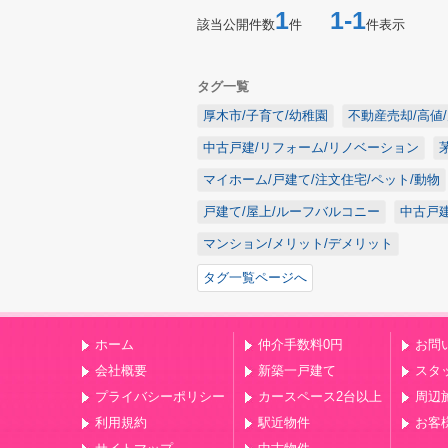
1
1-1
該当公開件数
件
件表示
タグ一覧
厚木市/子育て/幼稚園
不動産売却/高値
中古戸建/リフォーム/リノベーション
マイホーム/戸建て/注文住宅/ペット/動物
戸建て/屋上/ルーフバルコニー
中古戸建
マンション/メリット/デメリット
タグ一覧ページへ
ホーム
仲介手数料0円
お問
会社概要
新築一戸建て
スタ
プライバシーポリシー
カースペース2台以上
周辺
利用規約
駅近物件
お客