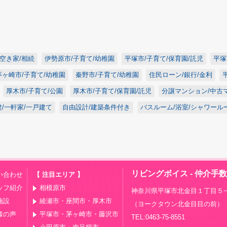
/空き家/相続
伊勢原市/子育て/幼稚園
平塚市/子育て/保育園/託児
平塚
茅ヶ崎市/子育て/幼稚園
秦野市/子育て/幼稚園
住民ローン/銀行/金利
厚木市/子育て/公園
厚木市/子育て/保育園/託児
分譲マンション/中古
/一軒家/一戸建て
自由設計/建築条件付き
バスルーム/浴室/シャワール
リビングボイス - 仲介手
い合わせ
【 注目エリア 】
ッフ紹介
相模原市
神奈川県平塚市北金目１丁目５−
施設
綾瀬市・座間市・厚木市
（ヨークタウン北金目目の前）
様の声
平塚市・茅ヶ崎市・藤沢市
TEL:0463-75-8551