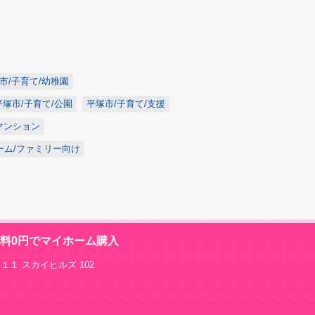
市/子育て/幼稚園
平塚市/子育て/公園
平塚市/子育て/支援
マンション
ーム/ファミリー向け
数料0円でマイホーム購入
１１ スカイヒルズ 102