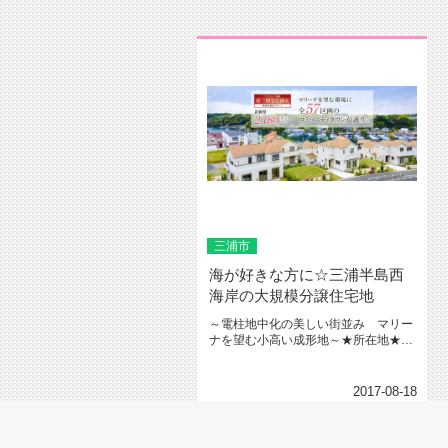
三浦市
海が好きな方に☆三浦半島西
海岸の大規模分譲住宅地
～電柱地中化の美しい街並み マリー
ナを望む小高い成形地～★所在地★三
浦市三崎町諸磯（もろいそ）★アク...
2017-08-18