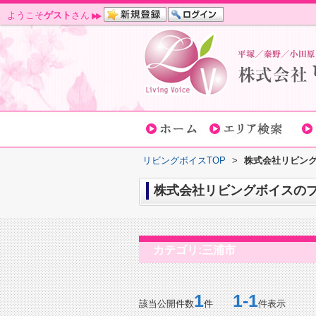
ようこそ
ゲスト
さん
リビングボイスTOP
>
株式会社リビング
株式会社リビングボイスのブロ
カテゴリ:三浦市
1
1-1
該当公開件数
件
件表示