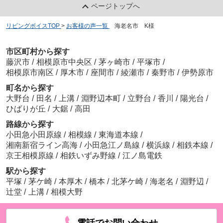
ページトップへ
リビングボイスTOP
>
お客様の声一覧
>
海老名市 K様
市区町村から探す
藤沢市
/
相模原市中央区
/
茅ヶ崎市
/
平塚市
/
相模原市南区
/
厚木市
/
座間市
/
綾瀬市
/
秦野市
/
伊勢原市
町名から探す
大野台
/
田名
/
上溝
/
淵野辺本町
/
立野台
/
香川
/
陽光台
/
ひばりが丘
/
大鋸
/
高田
路線から探す
小田急小田原線
/
相模線
/
東海道本線
/
湘南新宿ライン高海
/
小田急江ノ島線
/
横浜線
/
相鉄本線
/
京王相模原線
/
相鉄いずみ野線
/
江ノ島電鉄
駅から探す
平塚
/
茅ケ崎
/
本厚木
/
橋本
/
北茅ケ崎
/
海老名
/
淵野辺
/
辻堂
/
上溝
/
相模大野
電話でお問い合わせ