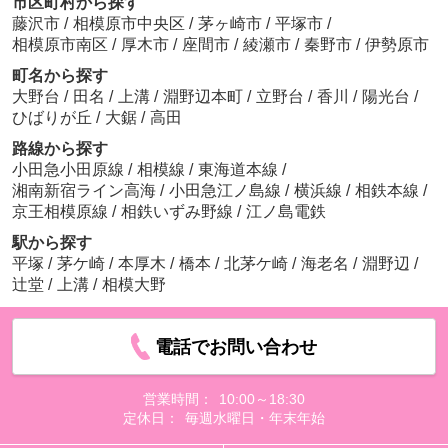
市区町村から探す
藤沢市
/
相模原市中央区
/
茅ヶ崎市
/
平塚市
/
相模原市南区
/
厚木市
/
座間市
/
綾瀬市
/
秦野市
/
伊勢原市
町名から探す
大野台
/
田名
/
上溝
/
淵野辺本町
/
立野台
/
香川
/
陽光台
/
ひばりが丘
/
大鋸
/
高田
路線から探す
小田急小田原線
/
相模線
/
東海道本線
/
湘南新宿ライン高海
/
小田急江ノ島線
/
横浜線
/
相鉄本線
/
京王相模原線
/
相鉄いずみ野線
/
江ノ島電鉄
駅から探す
平塚
/
茅ケ崎
/
本厚木
/
橋本
/
北茅ケ崎
/
海老名
/
淵野辺
/
辻堂
/
上溝
/
相模大野
電話でお問い合わせ
営業時間：
10:00～18:30
定休日：
毎週水曜日・年末年始