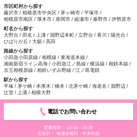
市区町村から探す
藤沢市
/
相模原市中央区
/
茅ヶ崎市
/
平塚市
/
相模原市南区
/
厚木市
/
座間市
/
綾瀬市
/
秦野市
/
伊勢原市
町名から探す
大野台
/
田名
/
上溝
/
淵野辺本町
/
立野台
/
香川
/
陽光台
/
ひばりが丘
/
大鋸
/
高田
路線から探す
小田急小田原線
/
相模線
/
東海道本線
/
湘南新宿ライン高海
/
小田急江ノ島線
/
横浜線
/
相鉄本線
/
京王相模原線
/
相鉄いずみ野線
/
江ノ島電鉄
駅から探す
平塚
/
茅ケ崎
/
本厚木
/
橋本
/
北茅ケ崎
/
海老名
/
淵野辺
/
辻堂
/
上溝
/
相模大野
電話でお問い合わせ
営業時間：
10:00～18:30
定休日：
毎週水曜日・年末年始