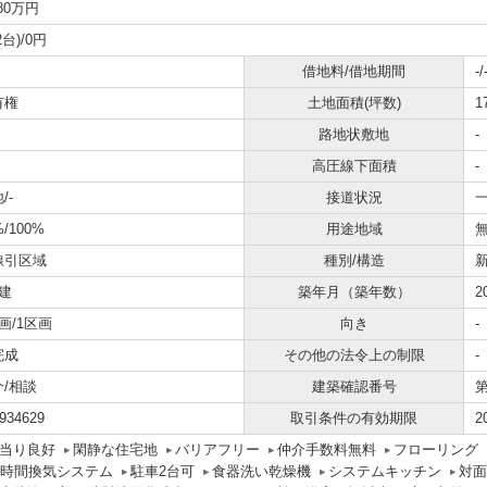
380万円
2台)/0円
借地料/借地期間
-/
有権
土地面積(坪数)
1
路地状敷地
-
高圧線下面積
-
/-
接道状況
一
%/100%
用途地域
線引区域
種別/構造
建
築年月（築年数）
2
画/1区画
向き
-
完成
その他の法令上の制限
-
介/相談
建築確認番号
第
934629
取引条件の有効期限
2
当り良好
閑静な住宅地
バリアフリー
仲介手数料無料
フローリング
4時間換気システム
駐車2台可
食器洗い乾燥機
システムキッチン
対面