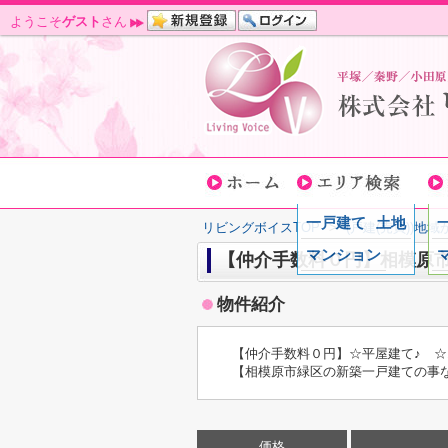
ようこそ
ゲスト
さん
一戸建て
土地
リビングボイスTOP
>
(戸建(売買))地
マンション
【仲介手数料０円】相模原
物件紹介
【仲介手数料０円】☆平屋建て♪ ☆
【相模原市緑区の新築一戸建ての事
価格