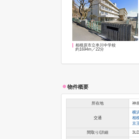
相模原市立串川中学校
約1694m／22分
物件概要
所在地
神
横
交通
相
京
間取り/詳細
3LD