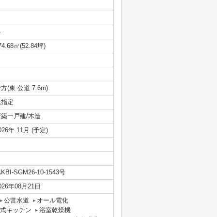
-
74.68㎡(52.84坪)
方(東 公道 7.6m)
無指定
新築一戸建/木造
026年 11月 (予定)
KBI-SGM26-10-1543号
026年08月21日
公営水道
オール電化
式キッチン
浴室乾燥機