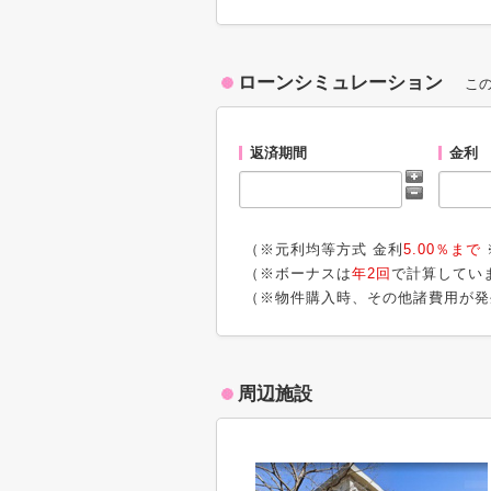
ローンシミュレーション
こ
返済期間
金利
（※元利均等方式 金利
5.00％まで
（※ボーナスは
年2回
で計算してい
（※物件購入時、その他諸費用が発
周辺施設