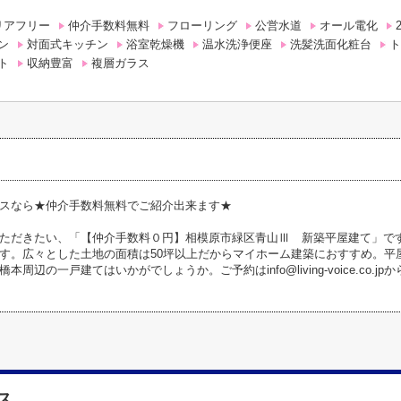
リアフリー
仲介手数料無料
フローリング
公営水道
オール電化
ン
対面式キッチン
浴室乾燥機
温水洗浄便座
洗髪洗面化粧台
ト
ト
収納豊富
複層ガラス
スなら★仲介手数料無料でご紹介出来ます★
ただきたい、「【仲介手数料０円】相模原市緑区青山Ⅲ 新築平屋建て」です
す。広々とした土地の面積は50坪以上だからマイホーム建築におすすめ。平
本周辺の一戸建てはいかがでしょうか。ご予約はinfo@living-voice.co.j
ス