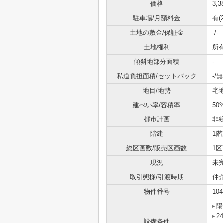
価格
3,
駐車場/月額料金
有(
土地の敷金/保証金
-/-
土地権利
所
傾斜地部分面積
-
私道負担面積/セットバック
-/無
地目/地勢
宅地
建ぺい率/容積率
50
都市計画
非
階建
1階
総区画数/販売区画数
1区
現況
未
取引態様/引渡時期
仲
物件番号
104
陽
2
設備条件