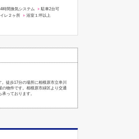
24時間換気システム
駐車2台可
イレ２ヶ所
浴室１坪以上
。徒歩17分の場所に相模原市立串川
屋の物件です。相模原市緑区より交通
pから承っております。