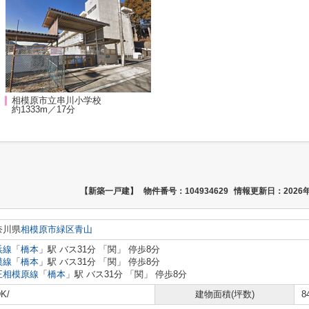
相模原市立串川小学校
約1333m／17分
【新築一戸建】
物件番号：104934629
情報更新日：2026年
奈川県
相模原市緑区
青山
浜線
「
橋本
」駅 バス31分 「関」 停歩8分
模線
「
橋本
」駅 バス31分 「関」 停歩8分
王相模原線
「
橋本
」駅 バス31分 「関」 停歩8分
K/
建物面積(坪数)
8