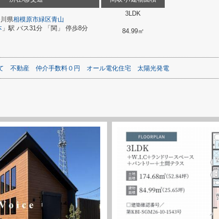
3LDK
奈川県
相模原市緑区
青山
本
」駅 バス31分 「関」 停歩8分
84.99㎡
て
不動産
仲介手数料０円
オール電化住宅
太陽光発電