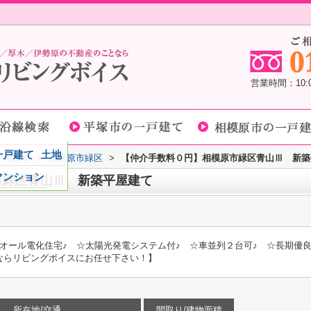
営業時間：10
一戸建て
土地
域から探す
>
相模原市緑区
>
【仲介手数料０円】相模原市緑区青山Ⅲ 新築
マンション
市緑区青山Ⅲ 新築平屋建て
オール電化住宅♪ ☆太陽光発電システム付♪ ☆車並列２台可♪ ☆長期優良住
ならリビングボイスにお任せ下さい！】
所在地/交通
間取り/建物面積