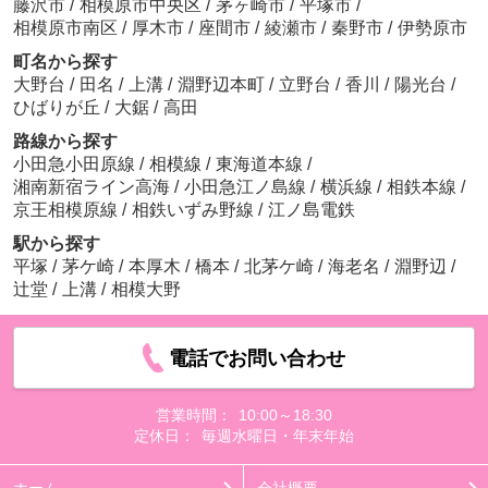
藤沢市
/
相模原市中央区
/
茅ヶ崎市
/
平塚市
/
相模原市南区
/
厚木市
/
座間市
/
綾瀬市
/
秦野市
/
伊勢原市
町名から探す
大野台
/
田名
/
上溝
/
淵野辺本町
/
立野台
/
香川
/
陽光台
/
ひばりが丘
/
大鋸
/
高田
路線から探す
小田急小田原線
/
相模線
/
東海道本線
/
湘南新宿ライン高海
/
小田急江ノ島線
/
横浜線
/
相鉄本線
/
京王相模原線
/
相鉄いずみ野線
/
江ノ島電鉄
駅から探す
平塚
/
茅ケ崎
/
本厚木
/
橋本
/
北茅ケ崎
/
海老名
/
淵野辺
/
辻堂
/
上溝
/
相模大野
電話でお問い合わせ
営業時間：
10:00～18:30
定休日：
毎週水曜日・年末年始