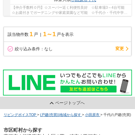
【仲介手数料０円】☆スーパー近く利便性良好 ☆駐車場3～4台可能
☆お庭付きでガーデニングや家庭菜園など可能 ☆千代小・千代中学
区 ☆ZEH水準省エネ住宅 ☆耐震＋制震装置設置で地震...
1
1～1
該当物件数
戸
戸を表示
変更
絞り込み条件：
なし
ページトップへ
リビングボイスTOP
>
(戸建(売買))地域から探す
>
小田原市
>
千代の戸建(売買)
市区町村から探す