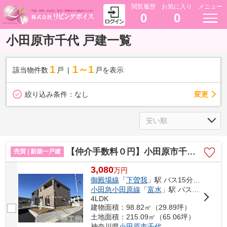
閲覧履歴
お気に入り
メニュー
0
0
小田原市千代 戸建一覧
1
1～1
該当物件数
戸
戸を表示
変更
絞り込み条件：
なし
【仲介手数料０円】小田原市千代第12 新築一戸建て
売買 | 新築一戸建
3,080
万
円
御殿場線
「
下曽我
」駅 バス15分 「下河原上」 停歩2分
小田急小田原線
「
富水
」駅 バス5分 「下河原上」 停歩2分
4LDK
建物面積：98.82㎡（29.89坪）
土地面積：215.09㎡（65.06坪）
神奈川県
小田原市
千代