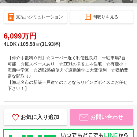
支払いシミュレーション
間取りを見る
6,099万円
4LDK
105.58㎡(31.93坪)
【仲介手数料０円】☆スーパー近く利便性良好 ☆駐車場2台
可能 ☆庭スペースあり ☆ZEH水準省エネ住宅 ☆有鹿小・
海西中学区 ☆2駅2路線使えて通勤通学に大変便利 ☆収納豊
富な間取り♪
【海老名市の新築一戸建てのことならリビングボイスにお任せ
下さい！】
お気に入り追加
お問い合わせ