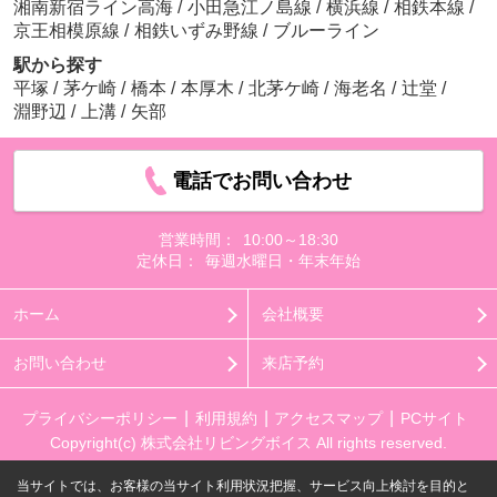
湘南新宿ライン高海
/
小田急江ノ島線
/
横浜線
/
相鉄本線
/
京王相模原線
/
相鉄いずみ野線
/
ブルーライン
駅から探す
平塚
/
茅ケ崎
/
橋本
/
本厚木
/
北茅ケ崎
/
海老名
/
辻堂
/
淵野辺
/
上溝
/
矢部
電話でお問い合わせ
営業時間：
10:00～18:30
定休日：
毎週水曜日・年末年始
ホーム
会社概要
お問い合わせ
来店予約
プライバシーポリシー
利用規約
アクセスマップ
PCサイト
Copyright(c) 株式会社リビングボイス All rights reserved.
当サイトでは、お客様の当サイト利用状況把握、サービス向上検討を目的と