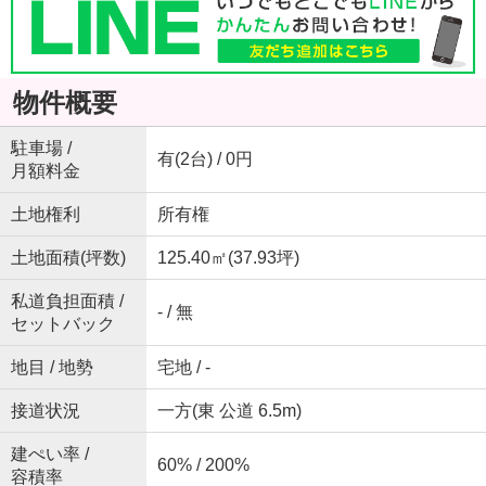
物件概要
駐車場 /
有(2台) / 0円
月額料金
土地権利
所有権
土地面積(坪数)
125.40㎡(37.93坪)
私道負担面積 /
- / 無
セットバック
地目 / 地勢
宅地 / -
接道状況
一方(東 公道 6.5m)
建ぺい率 /
60% / 200%
容積率