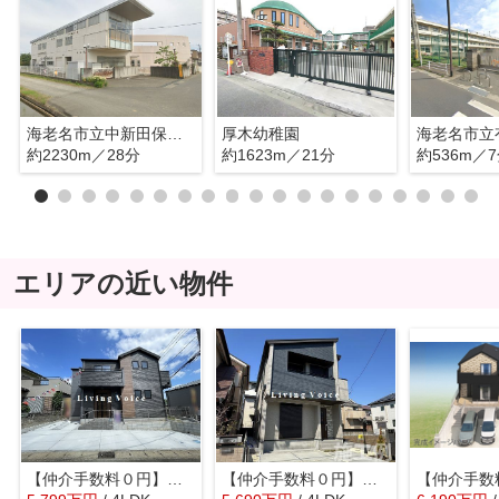
海老名市立中新田保育園
厚木幼稚園
海老名市立
約2230m／28分
約1623m／21分
約536m／
エリアの近い物件
【仲介手数料０円】海老名市東柏ヶ谷4期 新築一戸建て
【仲介手数料０円】海老名市国分寺台5丁目 新築一戸建て