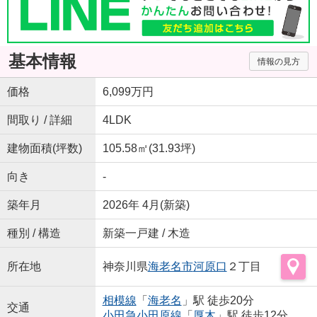
基本情報
情報の見方
価格
6,099万円
間取り / 詳細
4LDK
建物面積(坪数)
105.58㎡(31.93坪)
向き
-
築年月
2026年 4月(新築)
種別 / 構造
新築一戸建 / 木造
所在地
神奈川県
海老名市
河原口
２丁目
相模線
「
海老名
」駅 徒歩20分
交通
小田急小田原線
「
厚木
」駅 徒歩12分