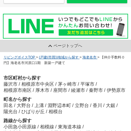
ページトップへ
リビングボイスTOP
>
(戸建(売買))地域から探す
>
海老名市
>
【仲介手数料０
円】海老名市河原口1期 新築一戸建て
市区町村から探す
藤沢市
/
相模原市中央区
/
茅ヶ崎市
/
平塚市
/
相模原市南区
/
厚木市
/
座間市
/
綾瀬市
/
秦野市
/
伊勢原市
町名から探す
田名
/
大野台
/
上溝
/
淵野辺本町
/
立野台
/
香川
/
大鋸
/
陽光台
/
ひばりが丘
/
相模台
路線から探す
小田急小田原線
/
相模線
/
東海道本線
/