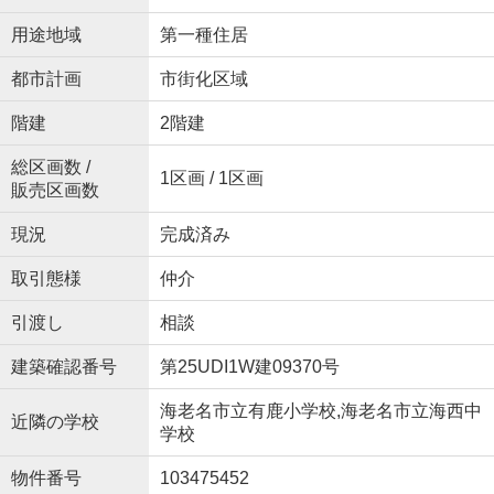
用途地域
第一種住居
都市計画
市街化区域
階建
2階建
総区画数 /
1区画 / 1区画
販売区画数
現況
完成済み
取引態様
仲介
引渡し
相談
建築確認番号
第25UDI1W建09370号
海老名市立有鹿小学校,海老名市立海西中
近隣の学校
学校
物件番号
103475452