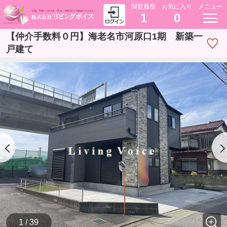
閲覧履歴
お気に入り
メニュー
1
0
【仲介手数料０円】海老名市河原口1期 新築一
戸建て
1 / 39