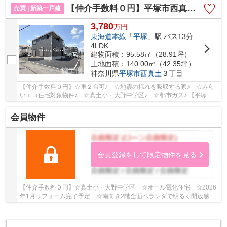
【仲介手数料０円】平塚市西真土第7 新築一戸建て
売買 | 新築一戸建
3,780
万
円
東海道本線
「
平塚
」駅 バス13分 「坂口」 停歩2分
4LDK
建物面積：95.58㎡（28.91坪）
土地面積：140.00㎡（42.35坪）
神奈川県
平塚市
西真土
３丁目
【仲介手数料０円】☆車２台可♪ ☆地震の揺れを吸収する家♪ ☆みら
いエコ住宅対象物件♪ ☆真土小・大野中学区♪ ☆都市ガス♪ 【平塚市
の新築一戸建ての事ならリビングボイスにお任せ下さ...
会員物件
会員登録をして限定物件を見る
【仲介手数料０円】☆真土小・大野中学区 ☆オール電化住宅 ☆2026
年1月リフォーム完了予定 ☆南向き2階全面ベランダで明るく開放感あ
り ☆近隣商業施設が多数あり住環境良好♪ 【平塚市...