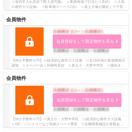
☆室内手入れ良好で即入居可能♪ ☆東南角地で日当たり良好♪ ☆人気
の都市ガス設備♪ ☆駐車場スペース2台♪ ☆真土大塚公園近くで子育て
環境良好♪ ☆真土小・大野中♪ 【平塚市の中古戸建...
会員物件
会員登録をして限定物件を見る
【仲介手数料０円】☆経済的な都市ガス設備 ☆全16区画の新規開発分
譲地 ☆スーパー近く利便性良好 ☆真土小・大野中学区 ☆南向きバ
ルコニー陽当り良好 ☆全居室収納完備 ☆地震に安心...
会員物件
会員登録をして限定物件を見る
【仲介手数料０円】☆真土小・大野中学区 ☆経済的な都市ガス設備
☆SIC・パントリーなど収納スペース豊富 ☆近隣商業施設が多数あり
住環境良好 ☆カースペース2台駐車可能（車種による...