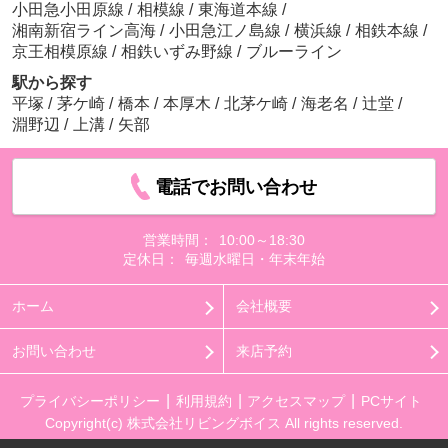
小田急小田原線
/
相模線
/
東海道本線
/
湘南新宿ライン高海
/
小田急江ノ島線
/
横浜線
/
相鉄本線
/
京王相模原線
/
相鉄いずみ野線
/
ブルーライン
駅から探す
平塚
/
茅ケ崎
/
橋本
/
本厚木
/
北茅ケ崎
/
海老名
/
辻堂
/
淵野辺
/
上溝
/
矢部
電話でお問い合わせ
営業時間：
10:00～18:30
定休日：
毎週水曜日・年末年始
ホーム
会社概要
お問い合わせ
来店予約
プライバシーポリシー
利用規約
アクセスマップ
PCサイト
Copyright(c) 株式会社リビングボイス All rights reserved.