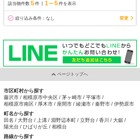
5
1～5
該当物件数
件
件を表示
変更
絞り込み条件：
なし
ページトップへ
市区町村から探す
藤沢市
/
相模原市中央区
/
茅ヶ崎市
/
平塚市
/
相模原市南区
/
厚木市
/
座間市
/
綾瀬市
/
秦野市
/
伊勢原市
町名から探す
田名
/
大野台
/
上溝
/
淵野辺本町
/
立野台
/
香川
/
大鋸
/
陽光台
/
ひばりが丘
/
相模台
路線から探す