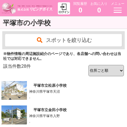
閲覧履歴
お気に入り
メニュー
0
0
平塚市の小学校
スポットを絞り込む
※物件情報の周辺施設紹介のページであり、各店舗への問い合わせは当
社では対応できません。
該当件数
28
件
平塚市立松原小学校
神奈川県平塚市天沼
-
平塚市立金田小学校
神奈川県平塚市入野
-