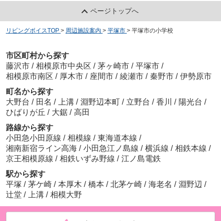
ページトップへ
リビングボイスTOP
>
周辺施設案内
>
平塚市
>
平塚市の小学校
市区町村から探す
藤沢市
/
相模原市中央区
/
茅ヶ崎市
/
平塚市
/
相模原市南区
/
厚木市
/
座間市
/
綾瀬市
/
秦野市
/
伊勢原市
町名から探す
大野台
/
田名
/
上溝
/
淵野辺本町
/
立野台
/
香川
/
陽光台
/
ひばりが丘
/
大鋸
/
高田
路線から探す
小田急小田原線
/
相模線
/
東海道本線
/
湘南新宿ライン高海
/
小田急江ノ島線
/
横浜線
/
相鉄本線
/
京王相模原線
/
相鉄いずみ野線
/
江ノ島電鉄
駅から探す
平塚
/
茅ケ崎
/
本厚木
/
橋本
/
北茅ケ崎
/
海老名
/
淵野辺
/
辻堂
/
上溝
/
相模大野