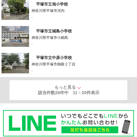
平塚市立旭小学校
神奈川県平塚市河内
-
平塚市立城島小学校
神奈川県平塚市小鍋島
-
平塚市立中原小学校
神奈川県平塚市御殿２丁目
-
もっと見る
該当件数28件中
11
－
20
件表示