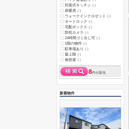
対面式キッチン
(-)
床暖房
(-)
ウォークインクロゼット
(-)
オートロック
(-)
宅配ボックス
(-)
防犯カメラ
(-)
24時間ゴミ出し可
(-)
1階の物件
(-)
駐車場あり
(-)
最上階
(-)
角部屋
(-)
8
件が該当
新着物件