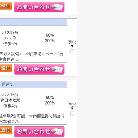
バス17分
60%
バス停
200%
選択
停歩6分
▼
市ガス設備♪ ☆駐車場スペース2台
古戸建...
一戸建て
バス16分
60%
豊田本郷駅
200%
選択
停歩4分
▼
駐車場2台可能 ☆南面道路で陽当り
準省エネ...