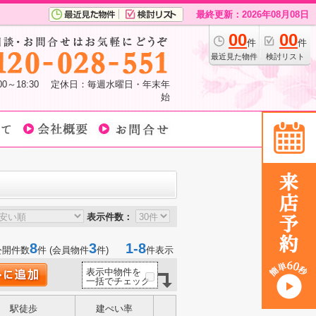
最終更新：2026年08月08日
00
00
件
件
最近見た物件
検討リスト
:00～18:30 定休日：毎週水曜日・年末年
始
表示件数：
8
3
1-8
公開件数
件 (会員物件
件)
件表示
表示中物件を
一括でチェック
駅徒歩
建ぺい率