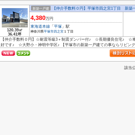
【仲介手数料０円】平塚市四之宮1丁目 新築
新築一戸建
4,380
万円
東海道本線
「
平塚
」駅
120.39㎡
神奈川県
平塚市
四之宮
１丁目
36.41坪
【仲介手数料０円】☆耐震等級3＋制震ダンパー付♪ ☆長期優良住宅♪ ☆
好です♪ ☆大野小・神明中学区♪ 【平塚市の新築一戸建ての事ならリビングボ
該当