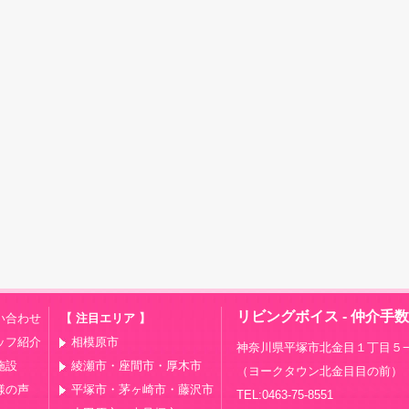
リビングボイス - 仲介手
い合わせ
【 注目エリア 】
ッフ紹介
相模原市
神奈川県平塚市北金目１丁目５−
施設
綾瀬市・座間市・厚木市
（ヨークタウン北金目目の前）
様の声
平塚市・茅ヶ崎市・藤沢市
TEL:0463-75-8551