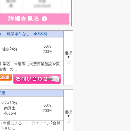
） 建築条件なし 全3区画
60%
徒歩24分
200%
選択
▼
中学区 ☆近隣に大型商業施設や買
）の...
戸建
バス10分
60%
南真土
200%
選択
停歩5分
▼
（車種による）♪ ☆エアコン2台付
さい...