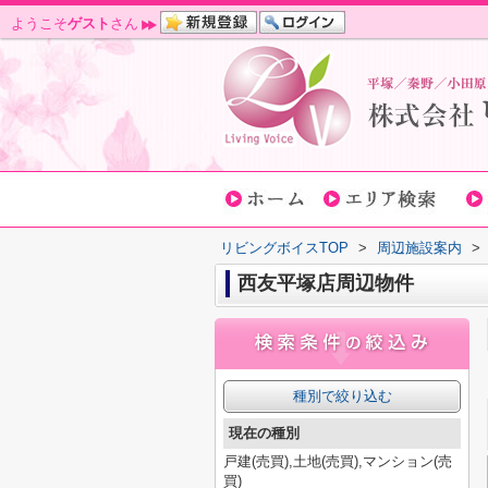
ようこそ
ゲスト
さん
リビングボイスTOP
>
周辺施設案内
>
西友平塚店周辺物件
種別で絞り込む
現在の種別
戸建(売買),土地(売買),マンション(売
買)