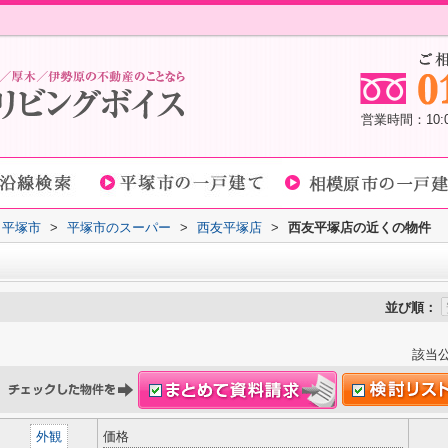
営業時間：10
平塚市
>
平塚市のスーパー
>
西友平塚店
>
西友平塚店の近くの物件
並び順：
該当
外観
価格