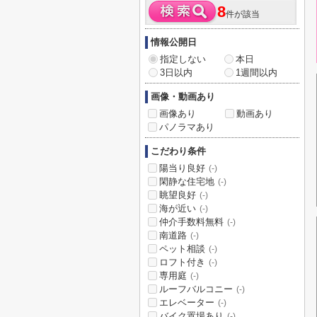
8
件が該当
情報公開日
指定しない
本日
3日以内
1週間以内
画像・動画あり
画像あり
動画あり
パノラマあり
こだわり条件
陽当り良好
(-)
閑静な住宅地
(-)
眺望良好
(-)
海が近い
(-)
仲介手数料無料
(-)
南道路
(-)
ペット相談
(-)
ロフト付き
(-)
専用庭
(-)
ルーフバルコニー
(-)
エレベーター
(-)
バイク置場あり
(-)