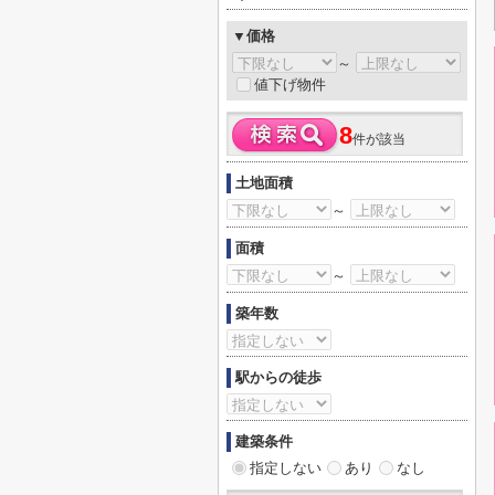
▼価格
～
値下げ物件
8
件が該当
土地面積
～
面積
～
築年数
駅からの徒歩
建築条件
指定しない
あり
なし