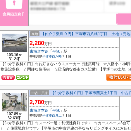
【仲介手数料０円】平塚市西八幡1丁目 土地（売地
売地
2,280
万円
東海道本線
「
平塚
」駅
103.16㎡
神奈川県
平塚市
西八幡
１丁目
31.2坪
【仲介手数料０円】☆お好きなハウスメーカーで建築可能 ☆八幡小・神明
物施設多数 ☆閑静な住宅街 ☆経済的な都市ガス設備♪ 【平塚市の土地（売地
【仲介手数料０円】平塚市西真土1丁目 中古
中古一戸建
2,780
万円
東海道本線
「
平塚
」駅
107.89㎡
神奈川県
平塚市
西真土
１丁目
32.63坪
【仲介手数料０円】☆スーパー近く利便性良好です♪ ☆カースペース3台可
♪ ☆住環境良好です♪ 【平塚市の中古戸建の事ならリビングボイスにお任せ下