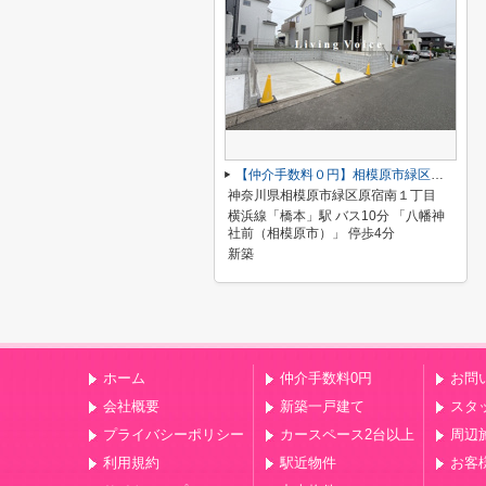
【仲介手数料０円】相模原市緑区原宿南1丁目第1期 新築一戸建て 全7棟
神奈川県相模原市緑区原宿南１丁目
横浜線「橋本」駅 バス10分 「八幡神
社前（相模原市）」 停歩4分
新築
ホーム
仲介手数料0円
お問
会社概要
新築一戸建て
スタ
プライバシーポリシー
カースペース2台以上
周辺
利用規約
駅近物件
お客