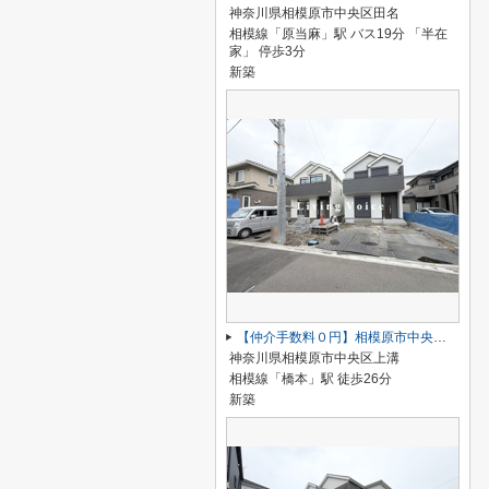
神奈川県相模原市中央区田名
相模線「原当麻」駅 バス19分 「半在
家」 停歩3分
新築
【仲介手数料０円】相模原市中央区上溝 新築一戸建て 全4棟
神奈川県相模原市中央区上溝
相模線「橋本」駅 徒歩26分
新築