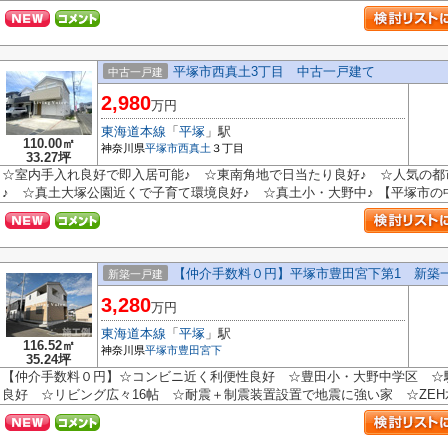
平塚市西真土3丁目 中古一戸建て
中古一戸建
2,980
万円
東海道本線
「
平塚
」駅
110.00㎡
神奈川県
平塚市
西真土
３丁目
33.27坪
☆室内手入れ良好で即入居可能♪ ☆東南角地で日当たり良好♪ ☆人気の都
♪ ☆真土大塚公園近くで子育て環境良好♪ ☆真土小・大野中♪ 【平塚市の中
【仲介手数料０円】平塚市豊田宮下第1 新築
新築一戸建
3,280
万円
東海道本線
「
平塚
」駅
116.52㎡
神奈川県
平塚市
豊田宮下
35.24坪
【仲介手数料０円】☆コンビニ近く利便性良好 ☆豊田小・大野中学区 ☆
良好 ☆リビング広々16帖 ☆耐震＋制震装置設置で地震に強い家 ☆ZEH水