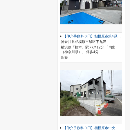
【仲介手数料０円】相模原市第4緑区下九沢 新築一戸建て 全4棟
神奈川県相模原市緑区下九沢
横浜線「橋本」駅 バス12分 「内出
（神奈川県）」 停歩4分
新築
【仲介手数料０円】相模原市中央区田名 新築一戸建て 全3棟