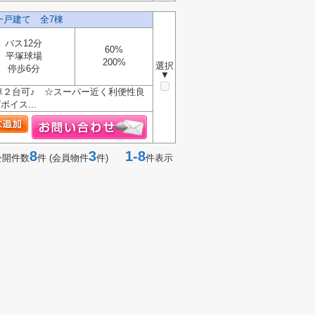
一戸建て 全7棟
バス12分
60%
平塚球場
200%
選択
停歩6分
▼
車２台可♪ ☆スーパー近く利便性良
イス...
8
3
1-8
公開件数
件 (会員物件
件)
件表示