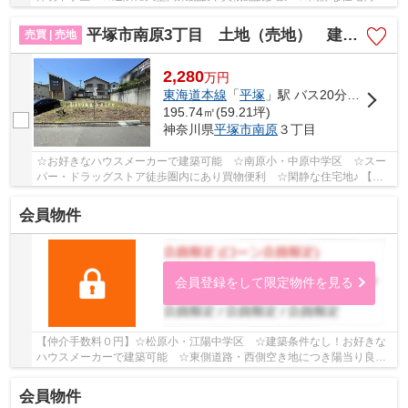
☆経済的な都市ガス設備♪ 【平塚市の土地（売地）の...
平塚市南原3丁目 土地（売地） 建築条件なし
売買 | 売地
2,280
万
円
東海道本線
「
平塚
」駅 バス20分 「南原土手」 停歩5分
195.74㎡(59.21坪)
神奈川県
平塚市
南原
３丁目
☆お好きなハウスメーカーで建築可能 ☆南原小・中原中学区 ☆スー
パー・ドラッグストア徒歩圏内にあり買物便利 ☆閑静な住宅地♪ 【平
塚市の土地（売地）のことならリビングボイスにお...
会員物件
会員登録をして限定物件を見る
【仲介手数料０円】☆松原小・江陽中学区 ☆建築条件なし！お好きな
ハウスメーカーで建築可能 ☆東側道路・西側空き地につき陽当り良
好 ☆閑静な住宅街♪ 【平塚市の土地（売地）のこと...
会員物件