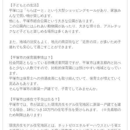
【子どもとの生活】
平塚には「ららぽーと」という大型ショッピングモールがあり、家族み
んなで買い物が楽しめます。
他にも、平塚市総合公園という大きな公園があります。
この公園内にはふれあい動物園があったり、大きな滑り台、アスレチッ
クなど子どもと楽しめる場所は多くあります。
また、地域の治安もよく、地元の商店街など「近所の目」が多いため子
連れでも安心して過ごすことができます。
【平塚市の保育園事情は？】
社会問題ともなっている待機児童問題ですが、平塚市は東京都内と比べ
ると少ない人数ですので、比較的保育園には預けやすい地域となってい
ます。
平塚市は保育士への待遇改善にも取り組んでいて、保育士が増えていく
見込みもあります。
そんな平塚市の新築一戸建てで、子育てしてみませんか。
【平塚市は移住で手当は出る？】
平塚市では、市が認定した環境共生モデル住宅地区に新築一戸建てを建
てる場合、1軒につき10万円の住宅手当を受けられます。（※先着順の
ため制限はあります）
環境共生モデル住宅地区とは、ネットゼロエネルギーハウスという省エ