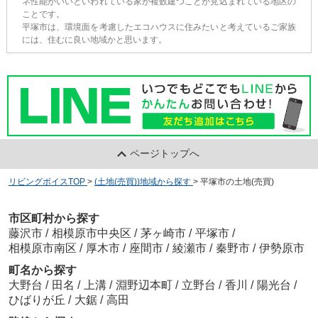
ネ性能がいいといわれている家が複数建つことが見込まれている地区の
ことです。
平塚市は、環境面を考慮したエコハウスに住みたいと考えているご家族
には、住むに良い地域かと思います。
ページトップへ
リビングボイスTOP
>
(土地(売買))地域から探す
>
平塚市の土地(売買)
市区町村から探す
藤沢市
/
相模原市中央区
/
茅ヶ崎市
/
平塚市
/
相模原市南区
/
厚木市
/
座間市
/
綾瀬市
/
秦野市
/
伊勢原市
町名から探す
大野台
/
田名
/
上溝
/
淵野辺本町
/
立野台
/
香川
/
陽光台
/
ひばりが丘
/
大鋸
/
高田