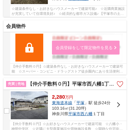
☆建築条件なし・お好きなハウスメーカーで建築可能♪ ☆近隣商業施設
が充実していて住環境良好♪ ☆経済的な都市ガス設備♪ 【平塚市の土地
（売地）のことならリビングボイスにお任せくだ...
会員物件
会員登録をして限定物件を見る
【仲介手数料０円】☆建築条件なし・お好きなハウスメーカーで建築可
能 ☆スーパー・コンビニ・ドラッグストア徒歩圏内にあり生活便利
☆経済的な都市ガス設備 ☆閑静な住宅街♪ 【平塚...
【仲介手数料０円】平塚市西八幡1丁目 土地（売地） 建築条件なし 全3区画
売買 | 売地
2,280
万
円
東海道本線
「
平塚
」駅 徒歩24分
103.16㎡(31.20坪)
神奈川県
平塚市
西八幡
１丁目
【仲介手数料０円】☆お好きなハウスメーカーで建築可能 ☆八幡小・
神明中学区 ☆近隣に大型商業施設や買物施設多数 ☆閑静な住宅街