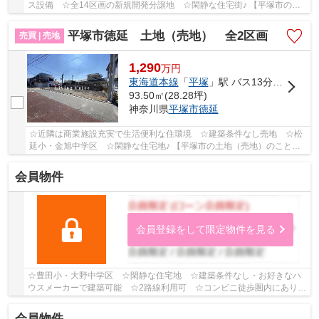
ス設備 ☆全14区画の新規開発分譲地 ☆閑静な住宅街♪ 【平塚市の土
地（売地）のことならリビングボイスにお任せ下さい...
平塚市徳延 土地（売地） 全2区画
売買 | 売地
1,290
万
円
東海道本線
「
平塚
」駅 バス13分 「バス停」 停歩5分
93.50㎡(28.28坪)
神奈川県
平塚市
徳延
☆近隣は商業施設充実で生活便利な住環境 ☆建築条件なし売地 ☆松
延小・金旭中学区 ☆閑静な住宅地♪ 【平塚市の土地（売地）のことな
らリビングボイスにお任せ下さい！】
会員物件
会員登録をして限定物件を見る
☆豊田小・大野中学区 ☆閑静な住宅地 ☆建築条件なし・お好きなハ
ウスメーカーで建築可能 ☆2路線利用可 ☆コンビニ徒歩圏内にあり
☆全区画35坪越え♪ 【平塚市の土地（売地）のことな...
会員物件