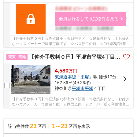
会員登録をして限定物件を見る
【仲介手数料０円】☆みずほ小・金目中学区 ☆建築条件なし！お好き
なハウスメーカーで建築可能です ☆バス停目の前 ☆2路線2駅利用
可 ☆カースペース複数台駐車可能♪ 【平塚市の土地（...
【仲介手数料０円】平塚市平塚4丁目 土地（売地） 建築条件なし 全2区画
売買 | 売地
4,580
万
円
東海道本線
「
平塚
」駅 徒歩17分
162.86㎡(49.26坪)
神奈川県
平塚市
平塚
４丁目
【仲介手数料０円】☆経済的な都市ガス設備 ☆建築条件なし・お好き
なハウスメーカーで建築可能 ☆両面道路 ☆スーパー近く利便性良
好 ☆平坦地 ☆JR東海道線「平塚」駅徒歩17分♪ 【平...
23
1～23
該当物件数
区画
区画を表示