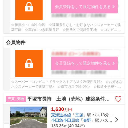
会員登録をして限定物件を見る
☆勝原小・山城中学区 ☆建築条件なし・お好きなハウスメーカーで建
築可能 ☆高台につき眺望良好 ☆開放的で閑静住宅地 ☆コンビニ徒
歩圏内にあり 【平塚市の土地（売地）のことならリ...
会員物件
会員登録をして限定物件を見る
☆スーパー・コンビニ・ドラックストアも近く利便性良好♪ ☆お好きな
ハウスメーカーで建築可能♪ ☆都市ガスで経済的♪ ☆松延小学校・金
旭中学校学区♪ ☆陽当り・通風良好♪ 【平塚市の土...
平塚市長持 土地（売地）建築条件なし 全12区画
売買 | 売地
1,630
万
円
東海道本線
「
平塚
」駅 バス13分 「長持」 停歩4分
小田急小田原線
「
秦野
」駅 バス28分 「長持」 停歩4分
133.36㎡(40.34坪)