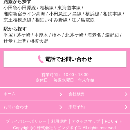
路線から探す
小田急小田原線
/
相模線
/
東海道本線
/
湘南新宿ライン高海
/
小田急江ノ島線
/
横浜線
/
相鉄本線
/
京王相模原線
/
相鉄いずみ野線
/
江ノ島電鉄
駅から探す
平塚
/
茅ケ崎
/
本厚木
/
橋本
/
北茅ケ崎
/
海老名
/
淵野辺
/
辻堂
/
上溝
/
相模大野
電話でお問い合わせ
営業時間：
10:00～18:30
定休日：
毎週水曜日・年末年始
ホーム
会社概要
お問い合わせ
来店予約
プライバシーポリシー
利用規約
アクセスマップ
PCサイト
Copyright(c) 株式会社リビングボイス All rights reserved.