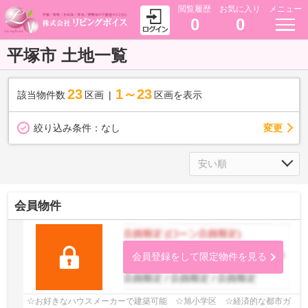
閲覧履歴
お気に入り
メニュー
0
0
平塚市 土地一覧
23
1～23
該当物件数
区画
区画を表示
変更
絞り込み条件：
なし
会員物件
会員登録をして限定物件を見る
☆お好きなハウスメーカーで建築可能 ☆旭小学区 ☆経済的な都市ガ