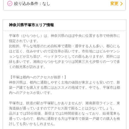
変更
絞り込み条件：
なし
神奈川県平塚市エリア情報
平塚市（ひらつかし）は、神奈川県のほぼ中央に位置する市で特例市に
指定されています。
比較的、平らな地形のため自転車で通勤・通学する人も多い。都心にも
ほど近く、住みやすいので定住率が高いです。市街地にはビルやマンシ
ョンなどが立ち並び、ベッドタウンとしての面もありますが、郊外には
緑も多いです。湘南ひらつか七夕まつりは関東三大七夕祭りの一つで多
くの観光客が訪れます。
【平塚は都内へのアクセスが抜群！】
神奈川県は、都内に通勤しやすく土地の値段が東京よりも安いので、新
築一戸建てを購入する際にはおススメの地域です。中でも、平塚市は都
内へのアクセスが良いです。
平塚市は、鉄道の駅が平塚駅しかありませんが、湘南新宿ラインと、東
海道線が通っていますのでアクセス面で困ることは少ないでしょう。
品川までは55分前後、新宿までは1時間前後となっており、始発電車も
通っているので、都内に通勤する方は平塚市で新築一戸建ての購入を検
討しても良いかもしれません。