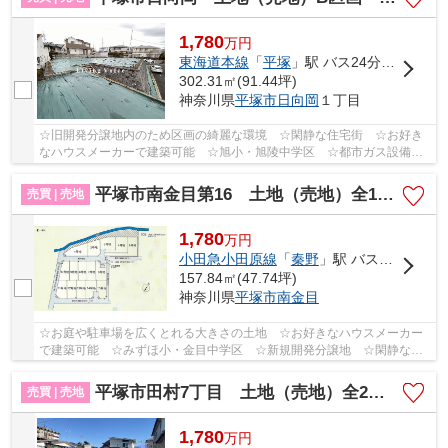
1,780
万
円
東海道本線
「
平塚
」駅 バス24分 「湘南日向岡」 停歩3分
302.31㎡(91.44坪)
神奈川県
平塚市
日向岡
１丁目
☆旧開発分譲地内のため区画の綺麗な環境 ☆閑静な住宅街 ☆お好き
なハウスメーカーで建築可能 ☆旭小・旭陵中学区 ☆都市ガス設備で
経済的♪ 【平塚市の土地（売地）のことならリビング...
平塚市南金目第16 土地（売地）全15区画
売買 | 売地
1,780
万
円
小田急小田原線
「
秦野
」駅 バス18分 「東海大学正門前」 停歩2分
157.84㎡(47.74坪)
神奈川県
平塚市
南金目
☆お庭や駐車場を広くとれる大きさの土地 ☆お好きなハウスメーカー
で建築可能 ☆みずほ小・金目中学区 ☆新規開発分譲地 ☆閑静な住
宅街♪ 【平塚市の土地（売地）のことならリビングボ...
平塚市田村7丁目 土地（売地）全2区画
売買 | 売地
1,780
万
円