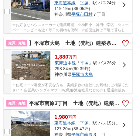
東海道本線
「
平塚
」駅 バス24分 「駒返橋」 停歩1分
119.19㎡(36.05坪)
神奈川県
平塚市
田村
７丁目
☆お好きなハウスメーカーで建築可能 ☆神田小・神田中学区 ☆スー
パー・コンビニも近く毎日の買物も便利 ☆前面道路は平坦で暮らしや
すい住環境♪ 【平塚市の土地（売地）のことならリ...
】平塚市大島 土地（売地）建築条件なし
売買 | 売地
1,880
万
円
東海道本線
「
平塚
」駅 バス26分 「バス停」 停歩4分
298.84㎡(90.39坪)
神奈川県
平塚市
大島
＊住宅ローン審査が不安な方も、実績多数の当社にお気軽にご相談くだ
さい＊ 自営業/シングルマザー/転職組/派遣社員などの方も通過実績あ
り！ 相談無料・事前審査無料 自己資金ゼロで...
平塚市南原3丁目 土地（売地）建築条件なし NO.3 全10区画
売買 | 売地
1,980
万
円
東海道本線
「
平塚
」駅 バス15分 「南原土手」 停歩5分
127.20㎡(38.47坪)
神奈川県
平塚市
南原
３丁目