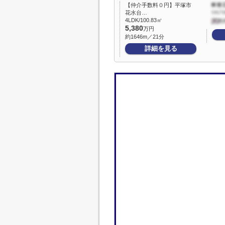
【仲介手数料０円】平塚市
花水台…
4LDK/100.83㎡
5,380
万円
約1646m／21分
詳細を見る