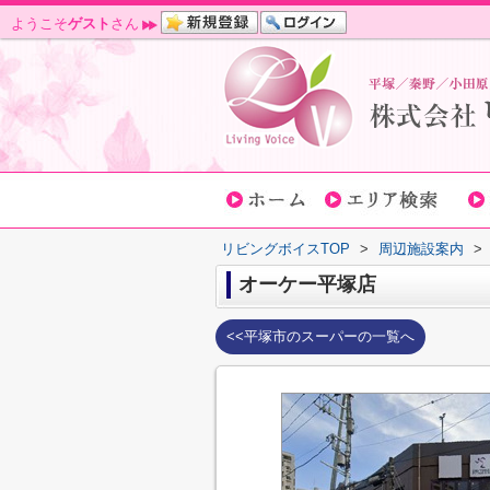
ようこそ
ゲスト
さん
リビングボイスTOP
>
周辺施設案内
>
オーケー平塚店
<<平塚市のスーパーの一覧へ