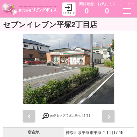
閲覧履歴
お気に入り
メニュー
0
0
セブンイレブン平塚2丁目店
前
次
画像タップで拡大表示【
1
/1】
所在地
神奈川県平塚市平塚２丁目17-18