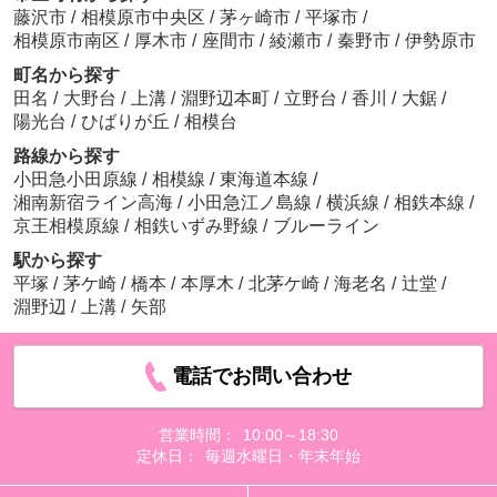
藤沢市
/
相模原市中央区
/
茅ヶ崎市
/
平塚市
/
相模原市南区
/
厚木市
/
座間市
/
綾瀬市
/
秦野市
/
伊勢原市
町名から探す
田名
/
大野台
/
上溝
/
淵野辺本町
/
立野台
/
香川
/
大鋸
/
陽光台
/
ひばりが丘
/
相模台
路線から探す
小田急小田原線
/
相模線
/
東海道本線
/
湘南新宿ライン高海
/
小田急江ノ島線
/
横浜線
/
相鉄本線
/
京王相模原線
/
相鉄いずみ野線
/
ブルーライン
駅から探す
平塚
/
茅ケ崎
/
橋本
/
本厚木
/
北茅ケ崎
/
海老名
/
辻堂
/
淵野辺
/
上溝
/
矢部
電話でお問い合わせ
営業時間：
10:00～18:30
定休日：
毎週水曜日・年末年始