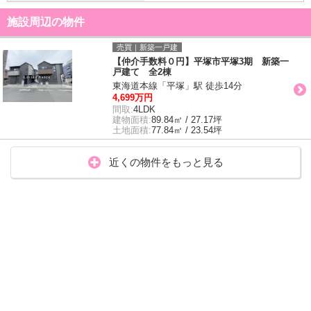
施設周辺の物件
売買｜新築一戸建
【仲介手数料０円】平塚市平塚3期 新築一
戸建て 全2棟
東海道本線「平塚」駅 徒歩14分
4,699万円
間取:
4LDK
建物面積:
89.84㎡ / 27.17坪
土地面積:
77.84㎡ / 23.54坪
近くの物件をもっと見る