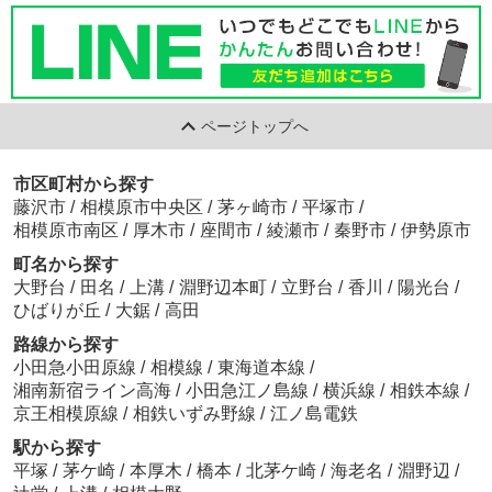
ページトップへ
市区町村から探す
藤沢市
/
相模原市中央区
/
茅ヶ崎市
/
平塚市
/
相模原市南区
/
厚木市
/
座間市
/
綾瀬市
/
秦野市
/
伊勢原市
町名から探す
大野台
/
田名
/
上溝
/
淵野辺本町
/
立野台
/
香川
/
陽光台
/
ひばりが丘
/
大鋸
/
高田
路線から探す
小田急小田原線
/
相模線
/
東海道本線
/
湘南新宿ライン高海
/
小田急江ノ島線
/
横浜線
/
相鉄本線
/
京王相模原線
/
相鉄いずみ野線
/
江ノ島電鉄
駅から探す
平塚
/
茅ケ崎
/
本厚木
/
橋本
/
北茅ケ崎
/
海老名
/
淵野辺
/