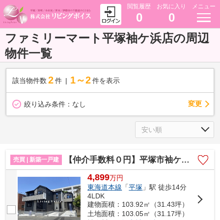
閲覧履歴
お気に入り
メニュー
0
0
ファミリーマート平塚袖ケ浜店の周辺
物件一覧
2
1～2
該当物件数
件
件を表示
変更
絞り込み条件：
なし
【仲介手数料０円】平塚市袖ケ浜4期 新築一戸建て 全3棟
売買 | 新築一戸建
4,899
万
円
東海道本線
「
平塚
」駅 徒歩14分
4LDK
建物面積：103.92㎡（31.43坪）
土地面積：103.05㎡（31.17坪）