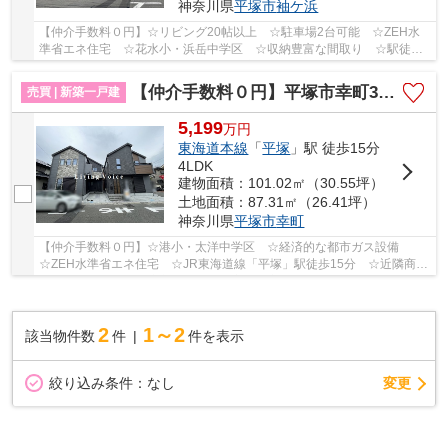
神奈川県
平塚市
袖ケ浜
【仲介手数料０円】☆リビング20帖以上 ☆駐車場2台可能 ☆ZEH水
準省エネ住宅 ☆花水小・浜岳中学区 ☆収納豊富な間取り ☆駅徒歩
14分の立地 ☆地盤保証10年♪ 【平塚市の新築一戸建ての...
【仲介手数料０円】平塚市幸町3期 新築一戸建て 全2棟
売買 | 新築一戸建
5,199
万
円
東海道本線
「
平塚
」駅 徒歩15分
4LDK
建物面積：101.02㎡（30.55坪）
土地面積：87.31㎡（26.41坪）
神奈川県
平塚市
幸町
【仲介手数料０円】☆港小・太洋中学区 ☆経済的な都市ガス設備
☆ZEH水準省エネ住宅 ☆JR東海道線「平塚」駅徒歩15分 ☆近隣商業
施設が多数あり住環境良好 ☆全居室収納完備 ☆リビン...
2
1～2
該当物件数
件
件を表示
変更
絞り込み条件：
なし