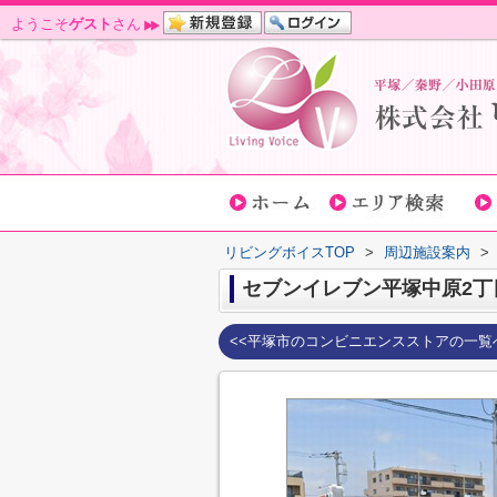
ようこそ
ゲスト
さん
リビングボイスTOP
>
周辺施設案内
>
セブンイレブン平塚中原2丁
<<平塚市のコンビニエンスストアの一覧