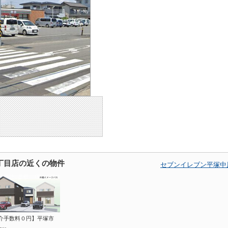
丁目店の近くの物件
セブンイレブン平塚中
介手数料０円】平塚市
1…