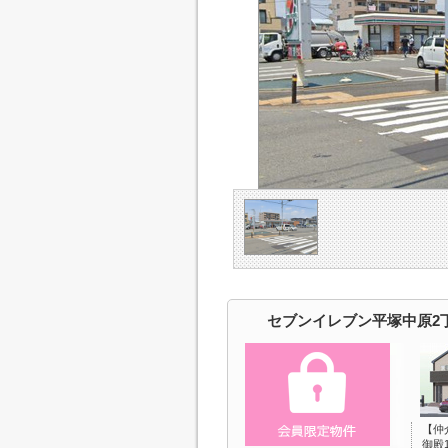
セブンイレブン平塚中原2
【仲
御殿