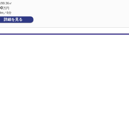
/99.36㎡
90
万円
9m／6分
詳細を見る