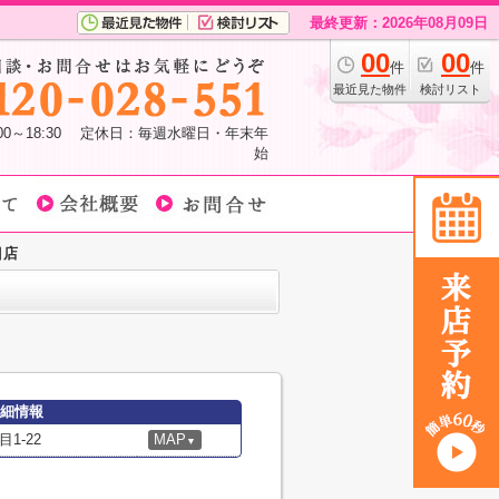
最終更新：2026年08月09日
00
00
件
件
最近見た物件
検討リスト
:00～18:30 定休日：毎週水曜日・年末年
始
目店
詳細情報
1-22
MAP
▼