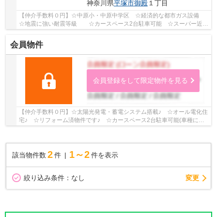
神奈川県
平塚市
御殿
１丁目
【仲介手数料０円】☆中原小・中原中学区 ☆経済的な都市ガス設備
☆地震に強い耐震等級 ☆カースペース2台駐車可能 ☆スーパー近く
利便性良好 ☆各居室収納スペース完備♪ 【平塚市の...
会員物件
会員登録をして限定物件を見る
【仲介手数料０円】☆太陽光発電・蓄電システム搭載♪ ☆オール電化住
宅♪ ☆リフォーム済物件です♪ ☆カースペース2台駐車可能(車種によ
る）♪ ☆スーパー・コンビニ・ドラッグストア徒歩...
2
1～2
該当物件数
件
件を表示
変更
絞り込み条件：
なし