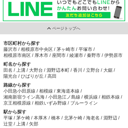
ページトップへ
市区町村から探す
藤沢市
/
相模原市中央区
/
茅ヶ崎市
/
平塚市
/
相模原市南区
/
厚木市
/
座間市
/
綾瀬市
/
秦野市
/
伊勢原市
町名から探す
田名
/
上溝
/
大野台
/
淵野辺本町
/
香川
/
立野台
/
大鋸
/
陽光台
/
ひばりが丘
/
高田
路線から探す
小田急小田原線
/
相模線
/
東海道本線
/
湘南新宿ライン高海
/
小田急江ノ島線
/
横浜線
/
相鉄本線
/
京王相模原線
/
相鉄いずみ野線
/
ブルーライン
駅から探す
平塚
/
茅ケ崎
/
本厚木
/
橋本
/
北茅ケ崎
/
海老名
/
淵野辺
/
辻堂
/
上溝
/
矢部