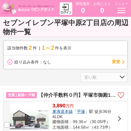
閲覧履歴
お気に入り
メニュー
0
0
セブンイレブン平塚中原2丁目店の周辺
物件一覧
2
1～2
該当物件数
件
件を表示
変更
絞り込み条件：
なし
【仲介手数料０円】平塚市御殿16期 新築一戸建て 全3棟
売買 | 新築一戸建
3,890
万
円
東海道本線
「
平塚
」駅 徒歩36分
4LDK
建物面積：99.36㎡（30.05坪）
土地面積：144.58㎡（43.73坪）