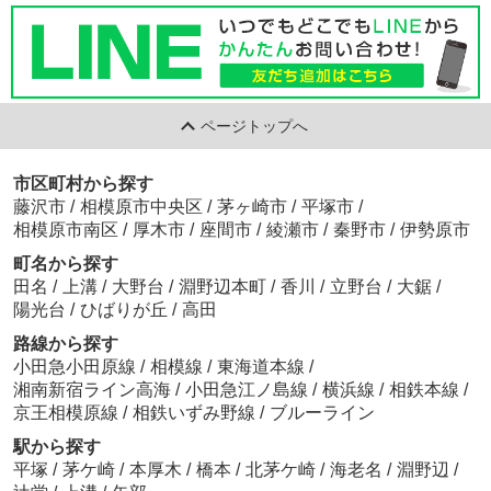
ページトップへ
市区町村から探す
藤沢市
/
相模原市中央区
/
茅ヶ崎市
/
平塚市
/
相模原市南区
/
厚木市
/
座間市
/
綾瀬市
/
秦野市
/
伊勢原市
町名から探す
田名
/
上溝
/
大野台
/
淵野辺本町
/
香川
/
立野台
/
大鋸
/
陽光台
/
ひばりが丘
/
高田
路線から探す
小田急小田原線
/
相模線
/
東海道本線
/
湘南新宿ライン高海
/
小田急江ノ島線
/
横浜線
/
相鉄本線
/
京王相模原線
/
相鉄いずみ野線
/
ブルーライン
駅から探す
平塚
/
茅ケ崎
/
本厚木
/
橋本
/
北茅ケ崎
/
海老名
/
淵野辺
/