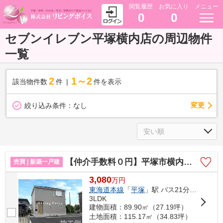
閲覧履歴
お気に入り
メニュー
0
0
セブンイレブン平塚横内店の周辺物件
一覧
2
1～2
該当物件数
件
件を表示
変更
絞り込み条件：
なし
【仲介手数料０円】平塚市横内第29 新築一戸建て
売買 | 新築一戸建
3,080
万
円
東海道本線
「
平塚
」駅 バス21分 「横内団地前」 停歩5分
3LDK
建物面積：89.90㎡（27.19坪）
土地面積：115.17㎡（34.83坪）