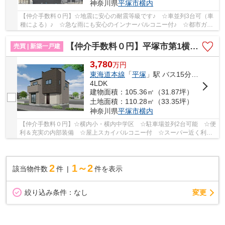
神奈川県
平塚市
横内
【仲介手数料０円】☆地震に安心の耐震等級です♪ ☆車並列3台可（車
種による）♪ ☆急な雨にも安心のインナーバルコニー付♪ ☆都市ガス♪
【平塚市の新築一戸建ての事ならリビングボイス...
【仲介手数料０円】平塚市第1横内 新築一戸建て
売買 | 新築一戸建
3,780
万
円
東海道本線
「
平塚
」駅 バス15分 「横内団地前」 停歩4分
4LDK
建物面積：105.36㎡（31.87坪）
土地面積：110.28㎡（33.35坪）
神奈川県
平塚市
横内
【仲介手数料０円】☆横内小・横内中学区 ☆駐車場並列2台可能 ☆便
利＆充実の内部装備 ☆屋上スカイバルコニー付 ☆スーパー近く利便
性良好 ☆収納豊富な間取り ☆南向きバルコニー陽...
2
1～2
該当物件数
件
件を表示
変更
絞り込み条件：
なし